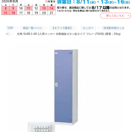
TOP
商品一覧ページ
【オフィス家具】
ロッカー
SLB更衣用ロッカ
ー
生興 SLBB-1-AB 1人用ロッカー 自動施錠ボタン錠タイプ ブルー (75636) (重量：25kg)