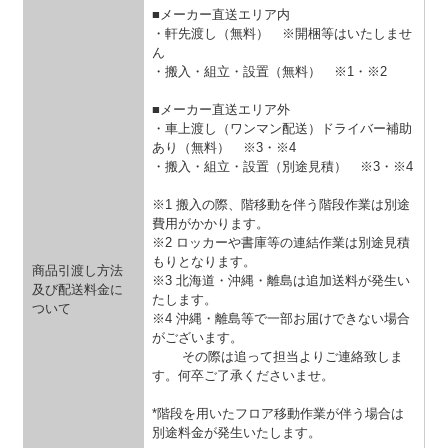
■メーカー直送エリア内
・軒先渡し（無料） ※開梱等はいたしませ
ん
・搬入・組立・設置（無料）
※1・※2
■メーカー直送エリア外
・車上渡し（ワンマン配送）ドライバー補助
あり（無料）
※3・※4
・搬入・組立・設置（別途見積）
※3・※4
※1 搬入の際、階移動を伴う階段作業は別途
費用がかかります。
※2 ロッカーや書庫等の連結作業は別途見積
もりとなります。
商品引渡し方法
※3 北海道・沖縄・離島は追加送料が発生い
及び配送料金に
たします。
ついて
※4 沖縄・離島等で一部お届けできない場合
がございます。
その際は追って担当よりご連絡致しま
す。何卒ご了承くださいませ。
*階段を用いたフロア移動作業が伴う場合は
別途料金が発生いたします。