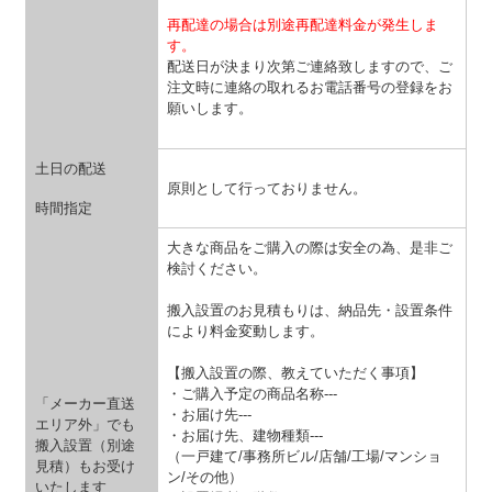
再配達の場合は別途再配達料金が発生しま
す。
配送日が決まり次第ご連絡致しますので、ご
注文時に連絡の取れるお電話番号の登録をお
願いします。
土日の配送
原則として行っておりません。
時間指定
大きな商品をご購入の際は安全の為、是非ご
検討ください。
搬入設置のお見積もりは、納品先・設置条件
により料金変動します。
【搬入設置の際、教えていただく事項】
・ご購入予定の商品名称---
「メーカー直送
・お届け先---
エリア外」でも
・お届け先、建物種類---
搬入設置（別途
（一戸建て/事務所ビル/店舗/工場/マンショ
見積）もお受け
ン/その他）
いたします