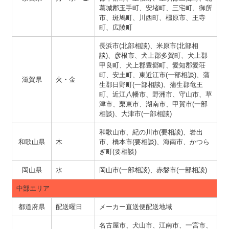
葛城郡玉手町、安堵町、三宅町、御所
市、斑鳩町、川西町、橿原市、王寺
町、広陵町
長浜市(北部相談)、米原市(北部相
談)、彦根市、犬上郡多賀町、犬上郡
甲良町、犬上郡豊郷町、愛知郡愛荘
町、安土町、東近江市(一部相談)、蒲
滋賀県
火・金
生郡日野町(一部相談)、蒲生郡竜王
町、近江八幡市、野洲市、守山市、草
津市、栗東市、湖南市、甲賀市(一部
相談)、大津市(一部相談)
和歌山市、紀の川市(要相談)、岩出
和歌山県
木
市、橋本市(要相談)、海南市、かつら
ぎ町(要相談)
岡山県
水
岡山市(一部相談)、赤磐市(一部相談)
中部エリア
都道府県
配送曜日
メーカー直送便配送地域
名古屋市、犬山市、江南市、一宮市、