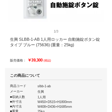
1/3
生興 SLBB-1-AB 1人用ロッカー 自動施錠ボタン錠
タイプ ブルー (75636) (重量：25kg)
￥39,300
販売価格：
(税込)
この商品について
商品コード
slbb-1-ab
メーカー
生興
■収納人数
1人用
■外寸法
W450×D515×H1800mm
■内寸法
W408×D436×H1685mm
■重量
25kg