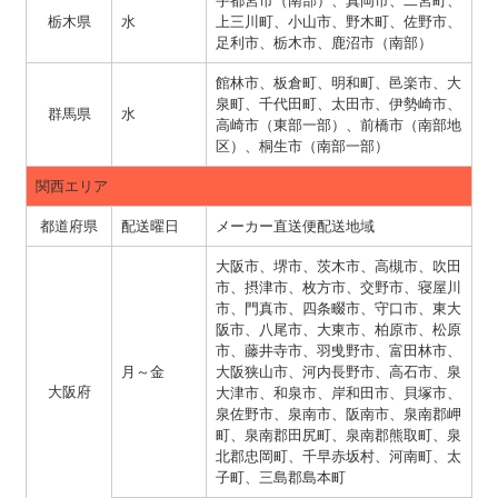
宇都宮市（南部）、真岡市、二宮町、
栃木県
水
上三川町、小山市、野木町、佐野市、
足利市、栃木市、鹿沼市（南部）
館林市、板倉町、明和町、邑楽市、大
泉町、千代田町、太田市、伊勢崎市、
群馬県
水
高崎市（東部一部）、前橋市（南部地
区）、桐生市（南部一部）
関西エリア
都道府県
配送曜日
メーカー直送便配送地域
大阪市、堺市、茨木市、高槻市、吹田
市、摂津市、枚方市、交野市、寝屋川
市、門真市、四条畷市、守口市、東大
阪市、八尾市、大東市、柏原市、松原
市、藤井寺市、羽曵野市、富田林市、
月～金
大阪狭山市、河内長野市、高石市、泉
大阪府
大津市、和泉市、岸和田市、貝塚市、
泉佐野市、泉南市、阪南市、泉南郡岬
町、泉南郡田尻町、泉南郡熊取町、泉
北郡忠岡町、千早赤坂村、河南町、太
子町、三島郡島本町