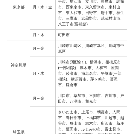
平市、狛江市、立川市、多摩市、調布
東京都
月・水・金
市、西東京市、東久留米市、東村山
市、東大和市、日野市、府中市、福生
市、三鷹市、武蔵野市、武蔵村山市、
八王子市(要相談)
月・木
町田市
川崎市川崎区、川崎市幸区、川崎市中
月～金
原区
川崎市(3区除く)、横浜市、相模原市
神奈川県
(一部相談)、厚木市、大和市、座間
月・木
市、綾瀬市、海老名市、平塚市(一部
相談)、横須賀市、茅ヶ崎市、藤沢
市、鎌倉市
川口市、草加市、三郷市、吉川市、戸
月～金
田市、八潮市、和光市
さいたま市、上尾市、朝霞市、入間
市、春日部市、上福岡市、川越市、越
谷市、狭山市、志木市、所沢市、新座
市、蓮田市、ふじみの市、富士見市、
埼玉県