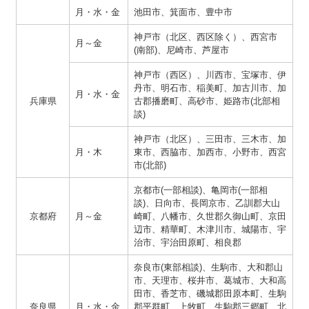
月・水・金
池田市、箕面市、豊中市
神戸市（北区、西区除く）、西宮市
月～金
(南部)、尼崎市、芦屋市
神戸市（西区）、川西市、宝塚市、伊
丹市、明石市、稲美町、加古川市、加
月・水・金
兵庫県
古郡播磨町、高砂市、姫路市(北部相
談)
神戸市（北区）、三田市、三木市、加
月・木
東市、西脇市、加西市、小野市、西宮
市(北部)
京都市(一部相談)、亀岡市(一部相
談)、日向市、長岡京市、乙訓郡大山
京都府
月～金
崎町、八幡市、久世郡久御山町、京田
辺市、精華町、木津川市、城陽市、宇
治市、宇治田原町、相良郡
奈良市(東部相談)、生駒市、大和郡山
市、天理市、桜井市、葛城市、大和高
田市、香芝市、磯城郡田原本町、生駒
奈良県
月・水・金
郡平群町、上牧町、生駒郡三郷町、北