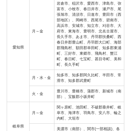
岩倉市、稲沢市、愛西市、津島市、弥
富市、小牧市、春日井市、瀬戸市、尾
張旭市、清須市、日進市、豊田市（西
部地区）、岡崎市、西尾市、碧南市、
高浜市、安城市、知立市、刈谷市、大
月～金
府市、東海市、豊明市、北名古屋市、
長久手市、あま市、丹羽郡扶桑町、西
春日井郡豊山町、丹羽郡大口町、海部
愛知県
郡飛島村、額田郡幸田町、知多郡東浦
町、三好市、東郷市、飛鳥村、蟹江
町、春日町、七宝町、甚目寺町、美和
町、長久手町
知多市、知多郡阿久比町、半田市、常
月・水・金
滑市、知多郡武豊町
豊川市、豊橋市、蒲郡市、新城市（南
火・金
部）、宝飯郡小坂井町
関ヶ原町、池田町、不破郡垂井町、岐
月～金
阜市、海津市、羽鳥市、安八市、輪之
内町、大垣市
岐阜県
美濃市（南部）、関市(一部相談)、各