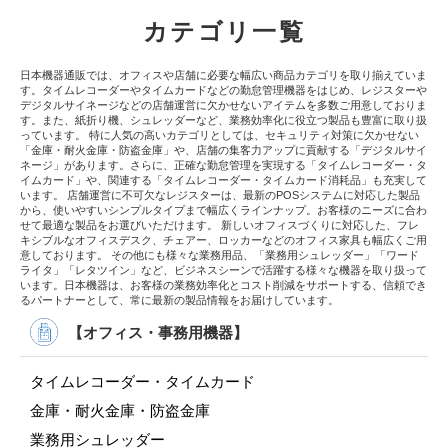
カテゴリ一覧
日本機器通販では、オフィスや店舗に必要な幅広い商品カテゴリを取り揃えていま
す。タイムレコーダーやタイムカードなどの勤怠管理機器をはじめ、レジスターや
デジタルサイネージなどの店舗運営に欠かせないアイテムを多数ご用意しておりま
す。また、紙折り機、シュレッダーなど、業務効率化に役立つ製品も豊富に取り扱
っています。 特に人気の高いカテゴリとしては、セキュリティ対策に欠かせない
「金庫・耐火金庫・防盗金庫」や、店舗の集客力アップに貢献する「デジタルサイ
ネージ」があります。さらに、正確な勤怠管理を実現する「タイムレコーダー・タ
イムカード」や、関連する「タイムレコーダー・タイムカード消耗品」も充実して
います。 店舗運営に不可欠なレジスターは、最新のPOSシステムに対応した製品
から、使いやすいシンプルタイプまで幅広くラインナップ。お客様のニーズに合わ
せて最適な製品をお選びいただけます。 新しいオフィスづくりに対応した、フレ
キシブルなオフィスデスク、チェアー、ロッカーなどのオフィス家具も幅広くご用
意しております。 その他にも様々な業務用品、「業務用シュレッダー」「ワード
ライタ」「レタツイン」など、ビジネスシーンで活躍する様々な機器を取り扱って
います。日本機器は、お客様の業務効率化とコスト削減をサポートする、信頼でき
るパートナーとして、常に最新の製品情報をお届けしています。
【オフィス・事務用機器】
タイムレコーダー・タイムカード
金庫・耐火金庫・防盗金庫
業務用シュレッダー