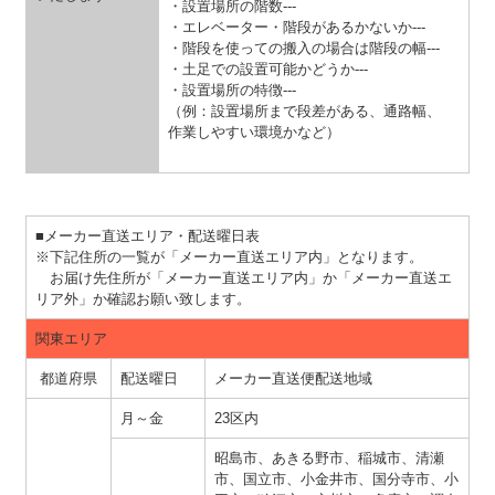
・設置場所の階数---
・エレベーター・階段があるかないか---
・階段を使っての搬入の場合は階段の幅---
・土足での設置可能かどうか---
・設置場所の特徴---
（例：設置場所まで段差がある、通路幅、
作業しやすい環境かなど）
■メーカー直送エリア・配送曜日表
※下記住所の一覧が「メーカー直送エリア内」となります。
お届け先住所が「メーカー直送エリア内」か「メーカー直送エ
リア外」か確認お願い致します。
関東エリア
都道府県
配送曜日
メーカー直送便配送地域
月～金
23区内
昭島市、あきる野市、稲城市、清瀬
市、国立市、小金井市、国分寺市、小