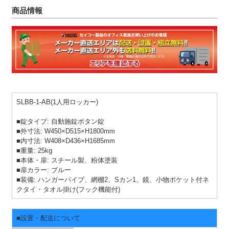
商品情報
SLBB-1-AB(1人用ロッカー)
■錠タイプ: 自動施錠ボタン錠
■外寸法: W450×D515×H1800mm
■内寸法: W408×D436×H1685mm
■重量: 25kg
■本体・扉: スチール製、粉体塗装
■扉カラー: ブルー
■装備: ハンガーパイプ、網棚2、Sカン1、鏡、小物ポケット付ネ
クタイ・タオル掛け(フック機能付)
■設置・配送について