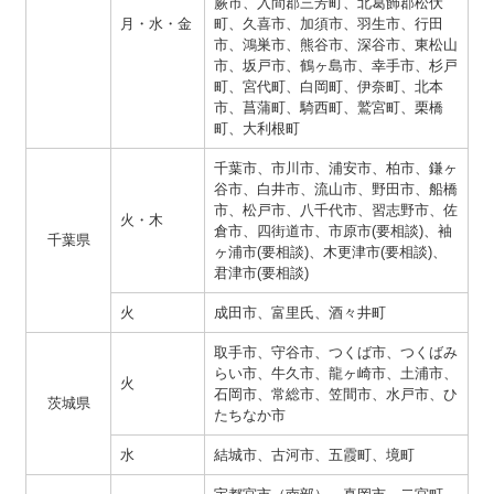
蕨市、入間郡三芳町、北葛飾郡松伏
月・水・金
町、久喜市、加須市、羽生市、行田
市、鴻巣市、熊谷市、深谷市、東松山
市、坂戸市、鶴ヶ島市、幸手市、杉戸
町、宮代町、白岡町、伊奈町、北本
市、菖蒲町、騎西町、鷲宮町、栗橋
町、大利根町
千葉市、市川市、浦安市、柏市、鎌ヶ
谷市、白井市、流山市、野田市、船橋
市、松戸市、八千代市、習志野市、佐
火・木
倉市、四街道市、市原市(要相談)、袖
千葉県
ヶ浦市(要相談)、木更津市(要相談)、
君津市(要相談)
火
成田市、富里氏、酒々井町
取手市、守谷市、つくば市、つくばみ
らい市、牛久市、龍ヶ崎市、土浦市、
火
石岡市、常総市、笠間市、水戸市、ひ
茨城県
たちなか市
水
結城市、古河市、五霞町、境町