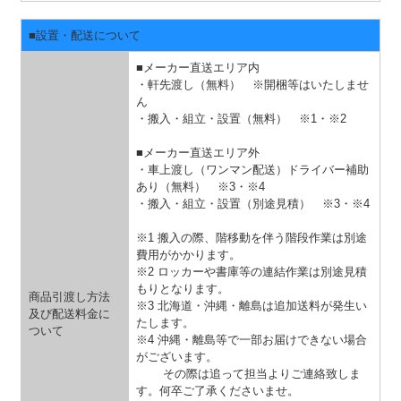
■設置・配送について
■メーカー直送エリア内
・軒先渡し（無料） ※開梱等はいたしませ
ん
・搬入・組立・設置（無料）
※1・※2
■メーカー直送エリア外
・車上渡し（ワンマン配送）ドライバー補助
あり（無料）
※3・※4
・搬入・組立・設置（別途見積）
※3・※4
※1 搬入の際、階移動を伴う階段作業は別途
費用がかかります。
※2 ロッカーや書庫等の連結作業は別途見積
もりとなります。
商品引渡し方法
※3 北海道・沖縄・離島は追加送料が発生い
及び配送料金に
たします。
ついて
※4 沖縄・離島等で一部お届けできない場合
がございます。
その際は追って担当よりご連絡致しま
す。何卒ご了承くださいませ。