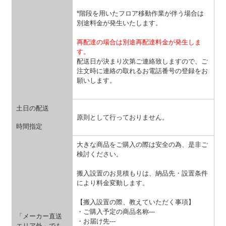
*階段を用いたフロア移動作業が伴う場合は
別途料金が発生いたします。
再配達の場合は別途再配達料金が発生しま
す。
配送日が決まり次第ご連絡致しますので、ご
注文時に連絡の取れるお電話番号の登録をお
願いします。
土日の配送
原則として行っておりません。
時間指定
大きな商品をご購入の際は安全の為、是非ご
検討ください。
搬入設置のお見積もりは、納品先・設置条件
により料金変動します。
【搬入設置の際、教えていただく事項】
・ご購入予定の商品名称---
「メーカー直送
・お届け先---
エリア外」でも