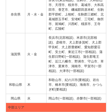
奈良市(東部相談)、生駒市、大和郡山
市、天理市、桜井市、葛城市、大和高
田市、香芝市、磯城郡田原本町、生駒
奈良県
月・水・金
郡平群町、上牧町、生駒郡三郷町、北
葛城郡玉手町、安堵町、三宅町、御所
市、斑鳩町、川西町、橿原市、王寺
町、広陵町
長浜市(北部相談)、米原市(北部相
談)、彦根市、犬上郡多賀町、犬上郡
甲良町、犬上郡豊郷町、愛知郡愛荘
町、安土町、東近江市(一部相談)、蒲
滋賀県
火・金
生郡日野町(一部相談)、蒲生郡竜王
町、近江八幡市、野洲市、守山市、草
津市、栗東市、湖南市、甲賀市(一部
相談)、大津市(一部相談)
和歌山市、紀の川市(要相談)、岩出
和歌山県
木
市、橋本市(要相談)、海南市、かつら
ぎ町(要相談)
岡山県
水
岡山市(一部相談)、赤磐市(一部相談)
中部エリア