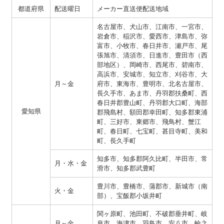
都道府県
配送曜日
メーカー直送便配送地域
名古屋市、犬山市、江南市、一宮市、
岩倉市、稲沢市、愛西市、津島市、弥
富市、小牧市、春日井市、瀬戸市、尾
張旭市、清須市、日進市、豊田市（西
部地区）、岡崎市、西尾市、碧南市、
高浜市、安城市、知立市、刈谷市、大
月～金
府市、東海市、豊明市、北名古屋市、
長久手市、あま市、丹羽郡扶桑町、西
春日井郡豊山町、丹羽郡大口町、海部
愛知県
郡飛島村、額田郡幸田町、知多郡東浦
町、三好市、東郷市、飛鳥村、蟹江
町、春日町、七宝町、甚目寺町、美和
町、長久手町
知多市、知多郡阿久比町、半田市、常
月・水・金
滑市、知多郡武豊町
豊川市、豊橋市、蒲郡市、新城市（南
火・金
部）、宝飯郡小坂井町
関ヶ原町、池田町、不破郡垂井町、岐
月～金
阜市、海津市、羽鳥市、安八市、輪之