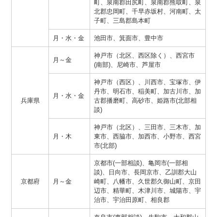
町、泉南郡田尻町、泉南郡熊取町、泉
北郡忠岡町、千早赤坂村、河南町、太
子町、三島郡島本町
月・水・金
池田市、箕面市、豊中市
神戸市（北区、西区除く）、西宮市
月～金
(南部)、尼崎市、芦屋市
神戸市（西区）、川西市、宝塚市、伊
丹市、明石市、稲美町、加古川市、加
月・水・金
兵庫県
古郡播磨町、高砂市、姫路市(北部相
談)
神戸市（北区）、三田市、三木市、加
月・木
東市、西脇市、加西市、小野市、西宮
市(北部)
京都市(一部相談)、亀岡市(一部相
談)、日向市、長岡京市、乙訓郡大山
京都府
月～金
崎町、八幡市、久世郡久御山町、京田
辺市、精華町、木津川市、城陽市、宇
治市、宇治田原町、相良郡