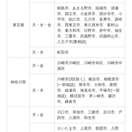
昭島市、あきる野市、稲城市、清瀬
市、国立市、小金井市、国分寺市、小
平市、狛江市、立川市、多摩市、調布
東京都
月・水・金
市、西東京市、東久留米市、東村山
市、東大和市、日野市、府中市、福生
市、三鷹市、武蔵野市、武蔵村山市、
八王子市(要相談)
月・木
町田市
川崎市川崎区、川崎市幸区、川崎市中
月～金
原区
川崎市(3区除く)、横浜市、相模原市
神奈川県
(一部相談)、厚木市、大和市、座間
月・木
市、綾瀬市、海老名市、平塚市(一部
相談)、横須賀市、茅ヶ崎市、藤沢
市、鎌倉市
川口市、草加市、三郷市、吉川市、戸
月～金
田市、八潮市、和光市
さいたま市、上尾市、朝霞市、入間