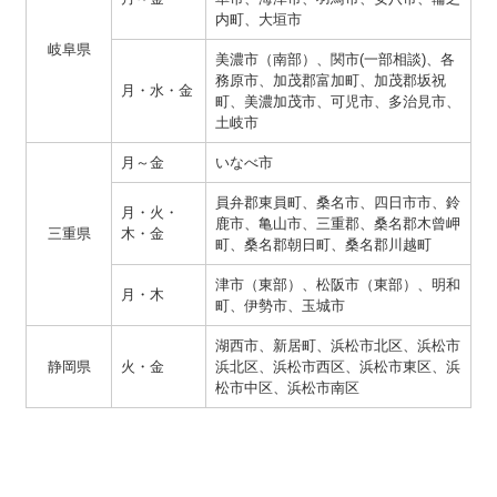
内町、大垣市
岐阜県
美濃市（南部）、関市(一部相談)、各
務原市、加茂郡富加町、加茂郡坂祝
月・水・金
町、美濃加茂市、可児市、多治見市、
土岐市
月～金
いなべ市
員弁郡東員町、桑名市、四日市市、鈴
月・火・
鹿市、亀山市、三重郡、桑名郡木曾岬
三重県
木・金
町、桑名郡朝日町、桑名郡川越町
津市（東部）、松阪市（東部）、明和
月・木
町、伊勢市、玉城市
湖西市、新居町、浜松市北区、浜松市
静岡県
火・金
浜北区、浜松市西区、浜松市東区、浜
松市中区、浜松市南区