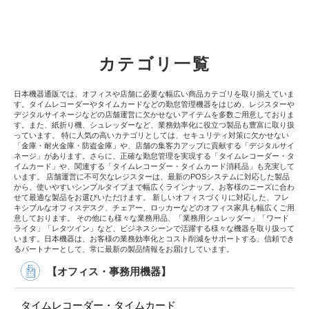
カテゴリ一覧
日本機器通販では、オフィスや店舗に必要な幅広い商品カテゴリを取り揃えていま
す。タイムレコーダーやタイムカードなどの勤怠管理機器をはじめ、レジスターや
デジタルサイネージなどの店舗運営に欠かせないアイテムを多数ご用意しておりま
す。また、紙折り機、シュレッダーなど、業務効率化に役立つ製品も豊富に取り扱
っています。 特に人気の高いカテゴリとしては、セキュリティ対策に欠かせない
「金庫・耐火金庫・防盗金庫」や、店舗の集客力アップに貢献する「デジタルサイ
ネージ」があります。さらに、正確な勤怠管理を実現する「タイムレコーダー・タ
イムカード」や、関連する「タイムレコーダー・タイムカード消耗品」も充実して
います。 店舗運営に不可欠なレジスターは、最新のPOSシステムに対応した製品
から、使いやすいシンプルタイプまで幅広くラインナップ。お客様のニーズに合わ
せて最適な製品をお選びいただけます。 新しいオフィスづくりに対応した、フレ
キシブルなオフィスデスク、チェアー、ロッカーなどのオフィス家具も幅広くご用
意しております。 その他にも様々な業務用品、「業務用シュレッダー」「ワード
ライタ」「レタツイン」など、ビジネスシーンで活躍する様々な機器を取り扱って
います。日本機器は、お客様の業務効率化とコスト削減をサポートする、信頼でき
るパートナーとして、常に最新の製品情報をお届けしています。
【オフィス・事務用機器】
タイムレコーダー・タイムカード