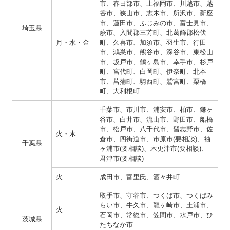
市、春日部市、上福岡市、川越市、越
谷市、狭山市、志木市、所沢市、新座
市、蓮田市、ふじみの市、富士見市、
埼玉県
蕨市、入間郡三芳町、北葛飾郡松伏
月・水・金
町、久喜市、加須市、羽生市、行田
市、鴻巣市、熊谷市、深谷市、東松山
市、坂戸市、鶴ヶ島市、幸手市、杉戸
町、宮代町、白岡町、伊奈町、北本
市、菖蒲町、騎西町、鷲宮町、栗橋
町、大利根町
千葉市、市川市、浦安市、柏市、鎌ヶ
谷市、白井市、流山市、野田市、船橋
市、松戸市、八千代市、習志野市、佐
火・木
倉市、四街道市、市原市(要相談)、袖
千葉県
ヶ浦市(要相談)、木更津市(要相談)、
君津市(要相談)
火
成田市、富里氏、酒々井町
取手市、守谷市、つくば市、つくばみ
らい市、牛久市、龍ヶ崎市、土浦市、
火
石岡市、常総市、笠間市、水戸市、ひ
茨城県
たちなか市