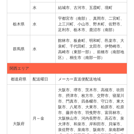
水
結城市、古河市、五霞町、境町
宇都宮市（南部）、真岡市、二宮町、
栃木県
水
上三川町、小山市、野木町、佐野市、
足利市、栃木市、鹿沼市（南部）
館林市、板倉町、明和町、邑楽市、大
泉町、千代田町、太田市、伊勢崎市、
群馬県
水
高崎市（東部一部）、前橋市（南部地
区）、桐生市（南部一部）
関西エリア
都道府県
配送曜日
メーカー直送便配送地域
大阪市、堺市、茨木市、高槻市、吹田
市、摂津市、枚方市、交野市、寝屋川
市、門真市、四条畷市、守口市、東大
阪市、八尾市、大東市、柏原市、松原
市、藤井寺市、羽曵野市、富田林市、
月～金
大阪狭山市、河内長野市、高石市、泉
大阪府
大津市、和泉市、岸和田市、貝塚市、
泉佐野市、泉南市、阪南市、泉南郡岬