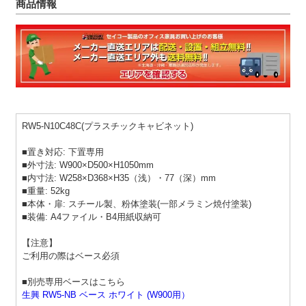
商品情報
RW5-N10C48C(プラスチックキャビネット)
■置き対応: 下置専用
■外寸法: W900×D500×H1050mm
■内寸法: W258×D368×H35（浅）・77（深）mm
■重量: 52kg
■本体・扉: スチール製、粉体塗装(一部メラミン焼付塗装)
■装備: A4ファイル・B4用紙収納可
【注意】
ご利用の際はベース必須
■別売専用ベースはこちら
生興 RW5-NB ベース ホワイト (W900用）