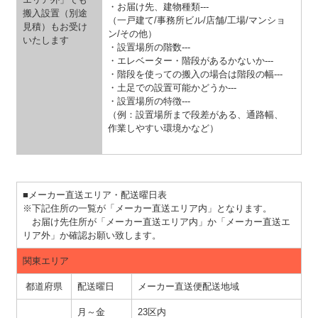
・お届け先、建物種類---
搬入設置（別途
（一戸建て/事務所ビル/店舗/工場/マンショ
見積）もお受け
ン/その他）
いたします
・設置場所の階数---
・エレベーター・階段があるかないか---
・階段を使っての搬入の場合は階段の幅---
・土足での設置可能かどうか---
・設置場所の特徴---
（例：設置場所まで段差がある、通路幅、
作業しやすい環境かなど）
■メーカー直送エリア・配送曜日表
※下記住所の一覧が「メーカー直送エリア内」となります。
お届け先住所が「メーカー直送エリア内」か「メーカー直送エ
リア外」か確認お願い致します。
関東エリア
都道府県
配送曜日
メーカー直送便配送地域
月～金
23区内