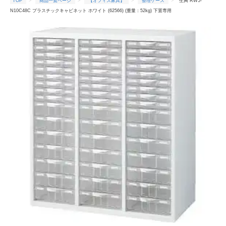
TOP
商品一覧ページ
【オフィス家具】
整理ケース
生興 RW5-
N10C48C プラスチックキャビネット ホワイト (62566) (重量：52kg) 下置専用