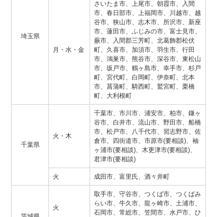
さいたま市、上尾市、朝霞市、入間
市、春日部市、上福岡市、川越市、越
谷市、狭山市、志木市、所沢市、新座
市、蓮田市、ふじみの市、富士見市、
埼玉県
蕨市、入間郡三芳町、北葛飾郡松伏
月・水・金
町、久喜市、加須市、羽生市、行田
市、鴻巣市、熊谷市、深谷市、東松山
市、坂戸市、鶴ヶ島市、幸手市、杉戸
町、宮代町、白岡町、伊奈町、北本
市、菖蒲町、騎西町、鷲宮町、栗橋
町、大利根町
千葉市、市川市、浦安市、柏市、鎌ヶ
谷市、白井市、流山市、野田市、船橋
市、松戸市、八千代市、習志野市、佐
火・木
倉市、四街道市、市原市(要相談)、袖
千葉県
ヶ浦市(要相談)、木更津市(要相談)、
君津市(要相談)
火
成田市、富里氏、酒々井町
取手市、守谷市、つくば市、つくばみ
らい市、牛久市、龍ヶ崎市、土浦市、
火
石岡市、常総市、笠間市、水戸市、ひ
茨城県