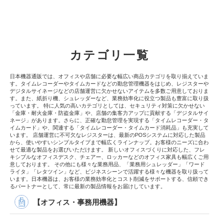
カテゴリ一覧
日本機器通販では、オフィスや店舗に必要な幅広い商品カテゴリを取り揃えていま
す。タイムレコーダーやタイムカードなどの勤怠管理機器をはじめ、レジスターや
デジタルサイネージなどの店舗運営に欠かせないアイテムを多数ご用意しておりま
す。また、紙折り機、シュレッダーなど、業務効率化に役立つ製品も豊富に取り扱
っています。 特に人気の高いカテゴリとしては、セキュリティ対策に欠かせない
「金庫・耐火金庫・防盗金庫」や、店舗の集客力アップに貢献する「デジタルサイ
ネージ」があります。さらに、正確な勤怠管理を実現する「タイムレコーダー・タ
イムカード」や、関連する「タイムレコーダー・タイムカード消耗品」も充実して
います。 店舗運営に不可欠なレジスターは、最新のPOSシステムに対応した製品
から、使いやすいシンプルタイプまで幅広くラインナップ。お客様のニーズに合わ
せて最適な製品をお選びいただけます。 新しいオフィスづくりに対応した、フレ
キシブルなオフィスデスク、チェアー、ロッカーなどのオフィス家具も幅広くご用
意しております。 その他にも様々な業務用品、「業務用シュレッダー」「ワード
ライタ」「レタツイン」など、ビジネスシーンで活躍する様々な機器を取り扱って
います。日本機器は、お客様の業務効率化とコスト削減をサポートする、信頼でき
るパートナーとして、常に最新の製品情報をお届けしています。
【オフィス・事務用機器】