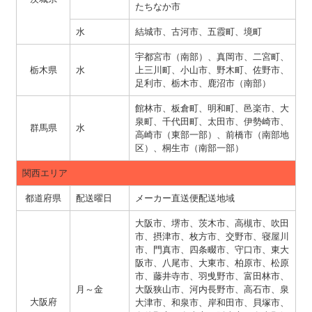
たちなか市
水
結城市、古河市、五霞町、境町
宇都宮市（南部）、真岡市、二宮町、
栃木県
水
上三川町、小山市、野木町、佐野市、
足利市、栃木市、鹿沼市（南部）
館林市、板倉町、明和町、邑楽市、大
泉町、千代田町、太田市、伊勢崎市、
群馬県
水
高崎市（東部一部）、前橋市（南部地
区）、桐生市（南部一部）
関西エリア
都道府県
配送曜日
メーカー直送便配送地域
大阪市、堺市、茨木市、高槻市、吹田
市、摂津市、枚方市、交野市、寝屋川
市、門真市、四条畷市、守口市、東大
阪市、八尾市、大東市、柏原市、松原
市、藤井寺市、羽曵野市、富田林市、
月～金
大阪狭山市、河内長野市、高石市、泉
大阪府
大津市、和泉市、岸和田市、貝塚市、