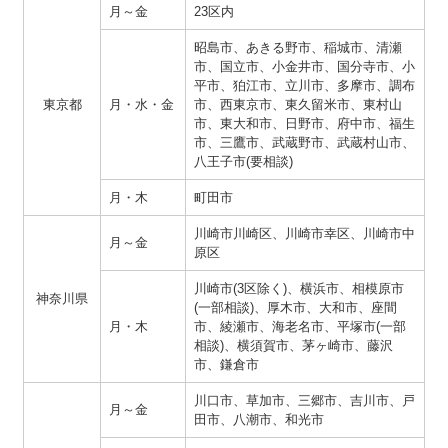
月～金
23区内
昭島市、あきる野市、稲城市、清瀬
市、国立市、小金井市、国分寺市、小
平市、狛江市、立川市、多摩市、調布
東京都
月・水・金
市、西東京市、東久留米市、東村山
市、東大和市、日野市、府中市、福生
市、三鷹市、武蔵野市、武蔵村山市、
八王子市(要相談)
月・木
町田市
川崎市川崎区、川崎市幸区、川崎市中
月～金
原区
川崎市(3区除く)、横浜市、相模原市
神奈川県
(一部相談)、厚木市、大和市、座間
月・木
市、綾瀬市、海老名市、平塚市(一部
相談)、横須賀市、茅ヶ崎市、藤沢
市、鎌倉市
川口市、草加市、三郷市、吉川市、戸
月～金
田市、八潮市、和光市