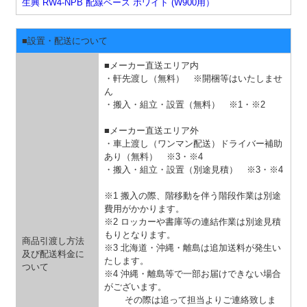
生興 RW4-NPB 配線ベース ホワイト (W900用）
■設置・配送について
■メーカー直送エリア内
・軒先渡し（無料） ※開梱等はいたしませ
ん
・搬入・組立・設置（無料）
※1・※2
■メーカー直送エリア外
・車上渡し（ワンマン配送）ドライバー補助
あり（無料）
※3・※4
・搬入・組立・設置（別途見積）
※3・※4
※1 搬入の際、階移動を伴う階段作業は別途
費用がかかります。
※2 ロッカーや書庫等の連結作業は別途見積
もりとなります。
商品引渡し方法
※3 北海道・沖縄・離島は追加送料が発生い
及び配送料金に
たします。
ついて
※4 沖縄・離島等で一部お届けできない場合
がございます。
その際は追って担当よりご連絡致しま