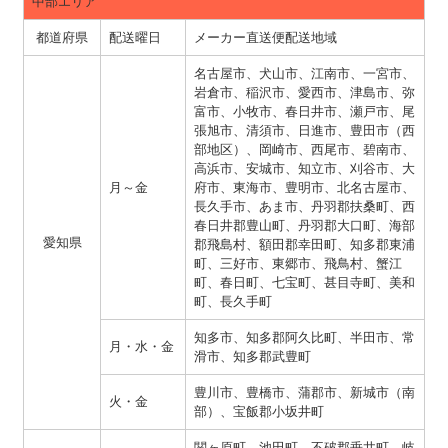
中部エリア
都道府県
配送曜日
メーカー直送便配送地域
名古屋市、犬山市、江南市、一宮市、
岩倉市、稲沢市、愛西市、津島市、弥
富市、小牧市、春日井市、瀬戸市、尾
張旭市、清須市、日進市、豊田市（西
部地区）、岡崎市、西尾市、碧南市、
高浜市、安城市、知立市、刈谷市、大
月～金
府市、東海市、豊明市、北名古屋市、
長久手市、あま市、丹羽郡扶桑町、西
春日井郡豊山町、丹羽郡大口町、海部
愛知県
郡飛島村、額田郡幸田町、知多郡東浦
町、三好市、東郷市、飛鳥村、蟹江
町、春日町、七宝町、甚目寺町、美和
町、長久手町
知多市、知多郡阿久比町、半田市、常
月・水・金
滑市、知多郡武豊町
豊川市、豊橋市、蒲郡市、新城市（南
火・金
部）、宝飯郡小坂井町
関ヶ原町、池田町、不破郡垂井町、岐