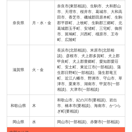
奈良市(東部相談)、生駒市、大和郡山
市、天理市、桜井市、葛城市、大和高
田市、香芝市、磯城郡田原本町、生駒
奈良県
月・水・金
郡平群町、上牧町、生駒郡三郷町、北
葛城郡玉手町、安堵町、三宅町、御所
市、斑鳩町、川西町、橿原市、王寺
町、広陵町
長浜市(北部相談)、米原市(北部相
談)、彦根市、犬上郡多賀町、犬上郡
甲良町、犬上郡豊郷町、愛知郡愛荘
町、安土町、東近江市(一部相談)、蒲
滋賀県
火・金
生郡日野町(一部相談)、蒲生郡竜王
町、近江八幡市、野洲市、守山市、草
津市、栗東市、湖南市、甲賀市(一部
相談)、大津市(一部相談)
和歌山市、紀の川市(要相談)、岩出
和歌山県
木
市、橋本市(要相談)、海南市、かつら
ぎ町(要相談)
岡山県
水
岡山市(一部相談)、赤磐市(一部相談)