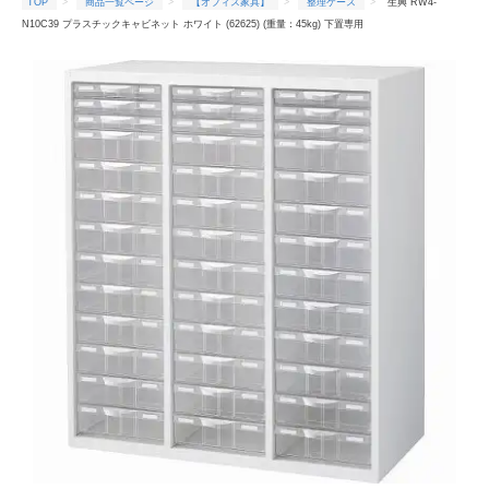
TOP
商品一覧ページ
【オフィス家具】
整理ケース
生興 RW4-
N10C39 プラスチックキャビネット ホワイト (62625) (重量：45kg) 下置専用