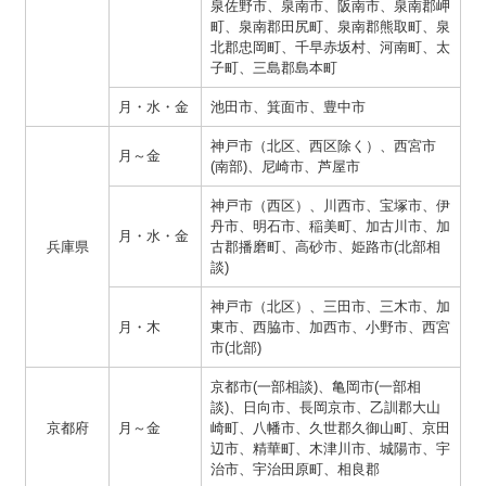
泉佐野市、泉南市、阪南市、泉南郡岬
町、泉南郡田尻町、泉南郡熊取町、泉
北郡忠岡町、千早赤坂村、河南町、太
子町、三島郡島本町
月・水・金
池田市、箕面市、豊中市
神戸市（北区、西区除く）、西宮市
月～金
(南部)、尼崎市、芦屋市
神戸市（西区）、川西市、宝塚市、伊
丹市、明石市、稲美町、加古川市、加
月・水・金
兵庫県
古郡播磨町、高砂市、姫路市(北部相
談)
神戸市（北区）、三田市、三木市、加
月・木
東市、西脇市、加西市、小野市、西宮
市(北部)
京都市(一部相談)、亀岡市(一部相
談)、日向市、長岡京市、乙訓郡大山
京都府
月～金
崎町、八幡市、久世郡久御山町、京田
辺市、精華町、木津川市、城陽市、宇
治市、宇治田原町、相良郡