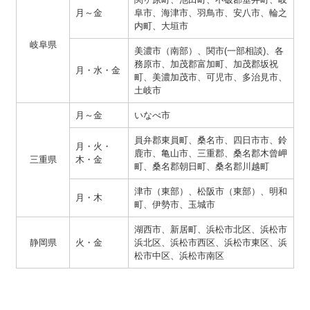
月～金
阜市、海津市、羽鳥市、安八市、輪之
内町、大垣市
岐阜県
美濃市（南部）、関市(一部相談)、各
務原市、加茂郡富加町、加茂郡坂祝
月・水・金
町、美濃加茂市、可児市、多治見市、
土岐市
月～金
いなべ市
員弁郡東員町、桑名市、四日市市、鈴
月・火・
鹿市、亀山市、三重郡、桑名郡木曾岬
三重県
木・金
町、桑名郡朝日町、桑名郡川越町
津市（東部）、松阪市（東部）、明和
月・木
町、伊勢市、玉城市
湖西市、新居町、浜松市北区、浜松市
静岡県
火・金
浜北区、浜松市西区、浜松市東区、浜
松市中区、浜松市南区