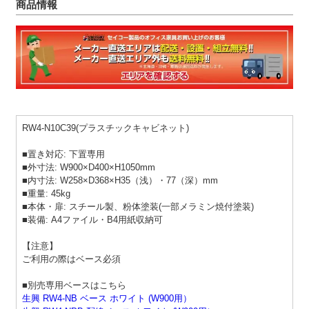
商品情報
RW4-N10C39(プラスチックキャビネット)
■置き対応: 下置専用
■外寸法: W900×D400×H1050mm
■内寸法: W258×D368×H35（浅）・77（深）mm
■重量: 45kg
■本体・扉: スチール製、粉体塗装(一部メラミン焼付塗装)
■装備: A4ファイル・B4用紙収納可
【注意】
ご利用の際はベース必須
■別売専用ベースはこちら
生興 RW4-NB ベース ホワイト (W900用）