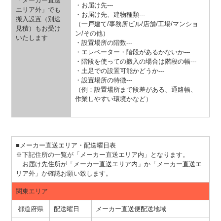
「メーカー直送
・お届け先---
エリア外」でも
・お届け先、建物種類---
搬入設置（別途
（一戸建て/事務所ビル/店舗/工場/マンショ
見積）もお受け
ン/その他）
いたします
・設置場所の階数---
・エレベーター・階段があるかないか---
・階段を使っての搬入の場合は階段の幅---
・土足での設置可能かどうか---
・設置場所の特徴---
（例：設置場所まで段差がある、通路幅、
作業しやすい環境かなど）
■メーカー直送エリア・配送曜日表
※下記住所の一覧が「メーカー直送エリア内」となります。
お届け先住所が「メーカー直送エリア内」か「メーカー直送エ
リア外」か確認お願い致します。
関東エリア
都道府県
配送曜日
メーカー直送便配送地域