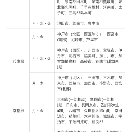
町、泉南郡田尻町、泉南郡熊取町、泉
北郡忠岡町、千早赤坂村、河南町、太
子町、三島郡島本町
月・水・金
池田市、箕面市、豊中市
神戸市（北区、西区除く）、西宮市
月～金
(南部)、尼崎市、芦屋市
神戸市（西区）、川西市、宝塚市、伊
丹市、明石市、稲美町、加古川市、加
月・水・金
兵庫県
古郡播磨町、高砂市、姫路市(北部相
談)
神戸市（北区）、三田市、三木市、加
月・木
東市、西脇市、加西市、小野市、西宮
市(北部)
京都市(一部相談)、亀岡市(一部相
談)、日向市、長岡京市、乙訓郡大山
京都府
月～金
崎町、八幡市、久世郡久御山町、京田
辺市、精華町、木津川市、城陽市、宇
治市、宇治田原町、相良郡