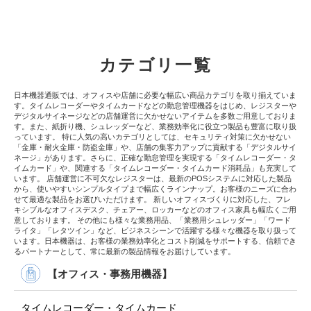
カテゴリ一覧
日本機器通販では、オフィスや店舗に必要な幅広い商品カテゴリを取り揃えていま
す。タイムレコーダーやタイムカードなどの勤怠管理機器をはじめ、レジスターや
デジタルサイネージなどの店舗運営に欠かせないアイテムを多数ご用意しておりま
す。また、紙折り機、シュレッダーなど、業務効率化に役立つ製品も豊富に取り扱
っています。 特に人気の高いカテゴリとしては、セキュリティ対策に欠かせない
「金庫・耐火金庫・防盗金庫」や、店舗の集客力アップに貢献する「デジタルサイ
ネージ」があります。さらに、正確な勤怠管理を実現する「タイムレコーダー・タ
イムカード」や、関連する「タイムレコーダー・タイムカード消耗品」も充実して
います。 店舗運営に不可欠なレジスターは、最新のPOSシステムに対応した製品
から、使いやすいシンプルタイプまで幅広くラインナップ。お客様のニーズに合わ
せて最適な製品をお選びいただけます。 新しいオフィスづくりに対応した、フレ
キシブルなオフィスデスク、チェアー、ロッカーなどのオフィス家具も幅広くご用
意しております。 その他にも様々な業務用品、「業務用シュレッダー」「ワード
ライタ」「レタツイン」など、ビジネスシーンで活躍する様々な機器を取り扱って
います。日本機器は、お客様の業務効率化とコスト削減をサポートする、信頼でき
るパートナーとして、常に最新の製品情報をお届けしています。
【オフィス・事務用機器】
タイムレコーダー・タイムカード