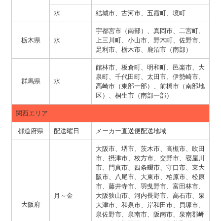
水
結城市、古河市、五霞町、境町
宇都宮市（南部）、真岡市、二宮町、
栃木県
水
上三川町、小山市、野木町、佐野市、
足利市、栃木市、鹿沼市（南部）
館林市、板倉町、明和町、邑楽市、大
泉町、千代田町、太田市、伊勢崎市、
群馬県
水
高崎市（東部一部）、前橋市（南部地
区）、桐生市（南部一部）
関西エリア
都道府県
配送曜日
メーカー直送便配送地域
大阪市、堺市、茨木市、高槻市、吹田
市、摂津市、枚方市、交野市、寝屋川
市、門真市、四条畷市、守口市、東大
阪市、八尾市、大東市、柏原市、松原
市、藤井寺市、羽曵野市、富田林市、
月～金
大阪狭山市、河内長野市、高石市、泉
大阪府
大津市、和泉市、岸和田市、貝塚市、
泉佐野市、泉南市、阪南市、泉南郡岬