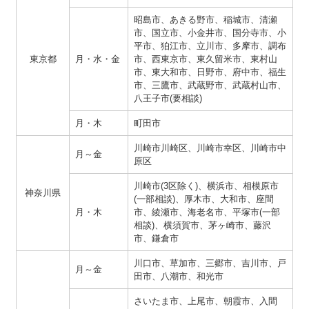
昭島市、あきる野市、稲城市、清瀬
市、国立市、小金井市、国分寺市、小
平市、狛江市、立川市、多摩市、調布
東京都
月・水・金
市、西東京市、東久留米市、東村山
市、東大和市、日野市、府中市、福生
市、三鷹市、武蔵野市、武蔵村山市、
八王子市(要相談)
月・木
町田市
川崎市川崎区、川崎市幸区、川崎市中
月～金
原区
川崎市(3区除く)、横浜市、相模原市
神奈川県
(一部相談)、厚木市、大和市、座間
月・木
市、綾瀬市、海老名市、平塚市(一部
相談)、横須賀市、茅ヶ崎市、藤沢
市、鎌倉市
川口市、草加市、三郷市、吉川市、戸
月～金
田市、八潮市、和光市
さいたま市、上尾市、朝霞市、入間