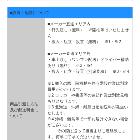
■設置・配送について
■メーカー直送エリア内
・軒先渡し（無料） ※開梱等はいたしませ
ん
・搬入・組立・設置（無料）
※1・※2
■メーカー直送エリア外
・車上渡し（ワンマン配送）ドライバー補助
あり（無料）
※3・※4
・搬入・組立・設置（別途見積）
※3・※4
※1 搬入の際、階移動を伴う階段作業は別途
費用がかかります。
※2 ロッカーや書庫等の連結作業は別途見積
もりとなります。
商品引渡し方法
※3 北海道・沖縄・離島は追加送料が発生い
及び配送料金に
たします。
ついて
※4 沖縄・離島等で一部お届けできない場合
がございます。
その際は追って担当よりご連絡致しま
す。何卒ご了承くださいませ。