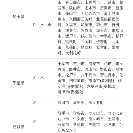
市、春日部市、上福岡市、川越市、越
谷市、狭山市、志木市、所沢市、新座
市、蓮田市、ふじみの市、富士見市、
埼玉県
蕨市、入間郡三芳町、北葛飾郡松伏
月・水・金
町、久喜市、加須市、羽生市、行田
市、鴻巣市、熊谷市、深谷市、東松山
市、坂戸市、鶴ヶ島市、幸手市、杉戸
町、宮代町、白岡町、伊奈町、北本
市、菖蒲町、騎西町、鷲宮町、栗橋
町、大利根町
千葉市、市川市、浦安市、柏市、鎌ヶ
谷市、白井市、流山市、野田市、船橋
市、松戸市、八千代市、習志野市、佐
火・木
倉市、四街道市、市原市(要相談)、袖
千葉県
ヶ浦市(要相談)、木更津市(要相談)、
君津市(要相談)
火
成田市、富里氏、酒々井町
取手市、守谷市、つくば市、つくばみ
らい市、牛久市、龍ヶ崎市、土浦市、
火
石岡市、常総市、笠間市、水戸市、ひ
茨城県
たちなか市