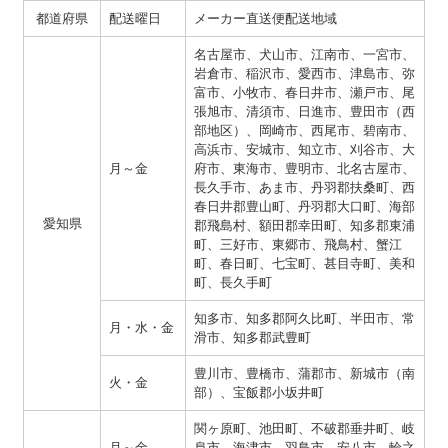
都道府県
配送曜日
メーカー直送便配送地域
名古屋市、犬山市、江南市、一宮市、
岩倉市、稲沢市、愛西市、津島市、弥
富市、小牧市、春日井市、瀬戸市、尾
張旭市、清須市、日進市、豊田市（西
部地区）、岡崎市、西尾市、碧南市、
高浜市、安城市、知立市、刈谷市、大
月～金
府市、東海市、豊明市、北名古屋市、
長久手市、あま市、丹羽郡扶桑町、西
春日井郡豊山町、丹羽郡大口町、海部
愛知県
郡飛島村、額田郡幸田町、知多郡東浦
町、三好市、東郷市、飛鳥村、蟹江
町、春日町、七宝町、甚目寺町、美和
町、長久手町
知多市、知多郡阿久比町、半田市、常
月・水・金
滑市、知多郡武豊町
豊川市、豊橋市、蒲郡市、新城市（南
火・金
部）、宝飯郡小坂井町
関ヶ原町、池田町、不破郡垂井町、岐
月～金
阜市、海津市、羽鳥市、安八市、輪之