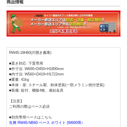
商品情報
RW45-18H60(片開き書庫)
■置き対応: 下置専用
■外寸法: W600×D450×H1800mm
■内寸法: W560×D419×H1722mm
■重量: 41kg
■本体・扉: スチール製、粉体塗装(一部メラミン焼付塗装)
■装備: 錠付、棚板4枚、連結金具
【注意】
ご利用の際はベース必須
■別売専用ベースはこちら
生興 RW45-NB60 ベース ホワイト (W600用）