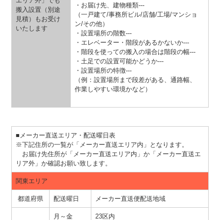
エリア外」でも
・お届け先、建物種類---
搬入設置（別途
（一戸建て/事務所ビル/店舗/工場/マンショ
見積）もお受け
ン/その他）
いたします
・設置場所の階数---
・エレベーター・階段があるかないか---
・階段を使っての搬入の場合は階段の幅---
・土足での設置可能かどうか---
・設置場所の特徴---
（例：設置場所まで段差がある、通路幅、
作業しやすい環境かなど）
■メーカー直送エリア・配送曜日表
※下記住所の一覧が「メーカー直送エリア内」となります。
お届け先住所が「メーカー直送エリア内」か「メーカー直送エ
リア外」か確認お願い致します。
関東エリア
都道府県
配送曜日
メーカー直送便配送地域
月～金
23区内