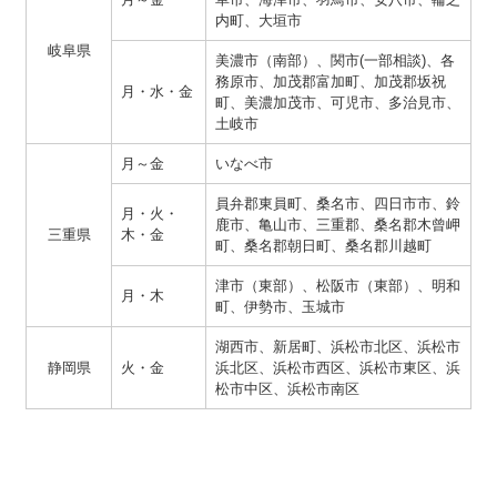
内町、大垣市
岐阜県
美濃市（南部）、関市(一部相談)、各
務原市、加茂郡富加町、加茂郡坂祝
月・水・金
町、美濃加茂市、可児市、多治見市、
土岐市
月～金
いなべ市
員弁郡東員町、桑名市、四日市市、鈴
月・火・
鹿市、亀山市、三重郡、桑名郡木曾岬
三重県
木・金
町、桑名郡朝日町、桑名郡川越町
津市（東部）、松阪市（東部）、明和
月・木
町、伊勢市、玉城市
湖西市、新居町、浜松市北区、浜松市
静岡県
火・金
浜北区、浜松市西区、浜松市東区、浜
松市中区、浜松市南区