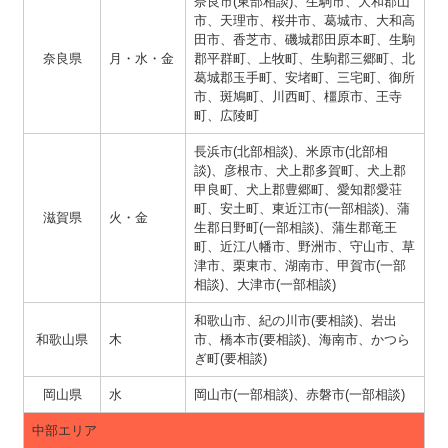
奈良市(東部相談)、生駒市、大和郡山
市、天理市、桜井市、葛城市、大和高
田市、香芝市、磯城郡田原本町、生駒
奈良県
月・水・金
郡平群町、上牧町、生駒郡三郷町、北
葛城郡玉手町、安堵町、三宅町、御所
市、斑鳩町、川西町、橿原市、王寺
町、広陵町
長浜市(北部相談)、米原市(北部相
談)、彦根市、犬上郡多賀町、犬上郡
甲良町、犬上郡豊郷町、愛知郡愛荘
町、安土町、東近江市(一部相談)、蒲
滋賀県
火・金
生郡日野町(一部相談)、蒲生郡竜王
町、近江八幡市、野洲市、守山市、草
津市、栗東市、湖南市、甲賀市(一部
相談)、大津市(一部相談)
和歌山市、紀の川市(要相談)、岩出
和歌山県
木
市、橋本市(要相談)、海南市、かつら
ぎ町(要相談)
岡山県
水
岡山市(一部相談)、赤磐市(一部相談)
中部エリア