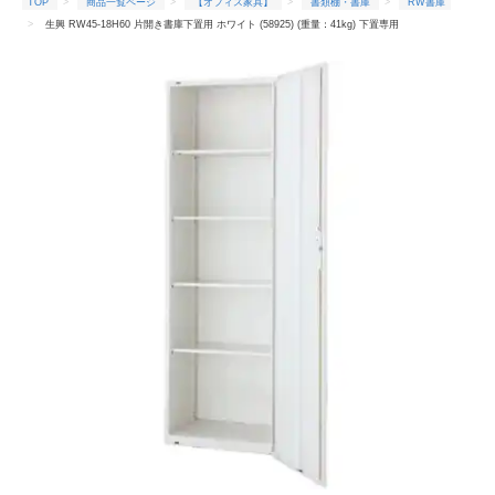
TOP
商品一覧ページ
【オフィス家具】
書類棚・書庫
RW書庫
生興 RW45-18H60 片開き書庫下置用 ホワイト (58925) (重量：41kg) 下置専用