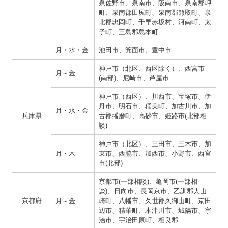
泉佐野市、泉南市、阪南市、泉南郡岬
町、泉南郡田尻町、泉南郡熊取町、泉
北郡忠岡町、千早赤坂村、河南町、太
子町、三島郡島本町
月・水・金
池田市、箕面市、豊中市
神戸市（北区、西区除く）、西宮市
月～金
(南部)、尼崎市、芦屋市
神戸市（西区）、川西市、宝塚市、伊
丹市、明石市、稲美町、加古川市、加
月・水・金
兵庫県
古郡播磨町、高砂市、姫路市(北部相
談)
神戸市（北区）、三田市、三木市、加
月・木
東市、西脇市、加西市、小野市、西宮
市(北部)
京都市(一部相談)、亀岡市(一部相
談)、日向市、長岡京市、乙訓郡大山
京都府
月～金
崎町、八幡市、久世郡久御山町、京田
辺市、精華町、木津川市、城陽市、宇
治市、宇治田原町、相良郡