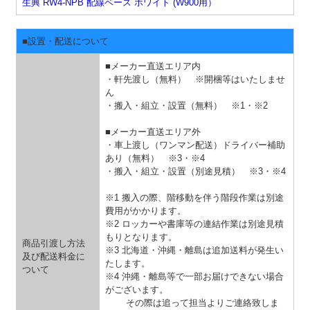
生興 RW4-NPB 配線ベース ホワイト (W900用）
■設置・配送について
■メーカー直送エリア内
・軒先渡し（無料） ※開梱等はいたしませ
ん
・搬入・組立・設置（無料）
※1・※2
■メーカー直送エリア外
・車上渡し（ワンマン配送）ドライバー補助
あり（無料）
※3・※4
・搬入・組立・設置（別途見積）
※3・※4
※1 搬入の際、階移動を伴う階段作業は別途
費用がかかります。
※2 ロッカーや書庫等の連結作業は別途見積
もりとなります。
商品引渡し方法
※3 北海道・沖縄・離島は追加送料が発生い
及び配送料金に
たします。
ついて
※4 沖縄・離島等で一部お届けできない場合
がございます。
その際は追って担当よりご連絡致しま