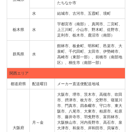
たちなか市
水
結城市、古河市、五霞町、境町
宇都宮市（南部）、真岡市、二宮町、
栃木県
水
上三川町、小山市、野木町、佐野市、
足利市、栃木市、鹿沼市（南部）
館林市、板倉町、明和町、邑楽市、大
泉町、千代田町、太田市、伊勢崎市、
群馬県
水
高崎市（東部一部）、前橋市（南部地
区）、桐生市（南部一部）
関西エリア
都道府県
配送曜日
メーカー直送便配送地域
大阪市、堺市、茨木市、高槻市、吹田
市、摂津市、枚方市、交野市、寝屋川
市、門真市、四条畷市、守口市、東大
阪市、八尾市、大東市、柏原市、松原
市、藤井寺市、羽曵野市、富田林市、
月～金
大阪狭山市、河内長野市、高石市、泉
大阪府
大津市、和泉市、岸和田市、貝塚市、