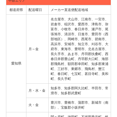
中部エリア
都道府県
配送曜日
メーカー直送便配送地域
名古屋市、犬山市、江南市、一宮市、
岩倉市、稲沢市、愛西市、津島市、弥
富市、小牧市、春日井市、瀬戸市、尾
張旭市、清須市、日進市、豊田市（西
部地区）、岡崎市、西尾市、碧南市、
高浜市、安城市、知立市、刈谷市、大
月～金
府市、東海市、豊明市、北名古屋市、
長久手市、あま市、丹羽郡扶桑町、西
春日井郡豊山町、丹羽郡大口町、海部
愛知県
郡飛島村、額田郡幸田町、知多郡東浦
町、三好市、東郷市、飛鳥村、蟹江
町、春日町、七宝町、甚目寺町、美和
町、長久手町
知多市、知多郡阿久比町、半田市、常
月・水・金
滑市、知多郡武豊町
豊川市、豊橋市、蒲郡市、新城市（南
火・金
部）、宝飯郡小坂井町
関ヶ原町、池田町、不破郡垂井町、岐