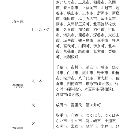
さいたま市、上尾市、朝霞市、入間
市、春日部市、上福岡市、川越市、越
谷市、狭山市、志木市、所沢市、新座
市、蓮田市、ふじみの市、富士見市、
埼玉県
蕨市、入間郡三芳町、北葛飾郡松伏
月・水・金
町、久喜市、加須市、羽生市、行田
市、鴻巣市、熊谷市、深谷市、東松山
市、坂戸市、鶴ヶ島市、幸手市、杉戸
町、宮代町、白岡町、伊奈町、北本
市、菖蒲町、騎西町、鷲宮町、栗橋
町、大利根町
千葉市、市川市、浦安市、柏市、鎌ヶ
谷市、白井市、流山市、野田市、船橋
市、松戸市、八千代市、習志野市、佐
火・木
倉市、四街道市、市原市(要相談)、袖
千葉県
ヶ浦市(要相談)、木更津市(要相談)、
君津市(要相談)
火
成田市、富里氏、酒々井町
取手市、守谷市、つくば市、つくばみ
らい市、牛久市、龍ヶ崎市、土浦市、
火
石岡市、常総市、笠間市、水戸市、ひ
茨城県