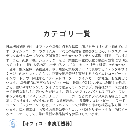
カテゴリ一覧
日本機器通販では、オフィスや店舗に必要な幅広い商品カテゴリを取り揃えていま
す。タイムレコーダーやタイムカードなどの勤怠管理機器をはじめ、レジスターや
デジタルサイネージなどの店舗運営に欠かせないアイテムを多数ご用意しておりま
す。また、紙折り機、シュレッダーなど、業務効率化に役立つ製品も豊富に取り扱
っています。 特に人気の高いカテゴリとしては、セキュリティ対策に欠かせない
「金庫・耐火金庫・防盗金庫」や、店舗の集客力アップに貢献する「デジタルサイ
ネージ」があります。さらに、正確な勤怠管理を実現する「タイムレコーダー・タ
イムカード」や、関連する「タイムレコーダー・タイムカード消耗品」も充実して
います。 店舗運営に不可欠なレジスターは、最新のPOSシステムに対応した製品
から、使いやすいシンプルタイプまで幅広くラインナップ。お客様のニーズに合わ
せて最適な製品をお選びいただけます。 新しいオフィスづくりに対応した、フレ
キシブルなオフィスデスク、チェアー、ロッカーなどのオフィス家具も幅広くご用
意しております。 その他にも様々な業務用品、「業務用シュレッダー」「ワード
ライタ」「レタツイン」など、ビジネスシーンで活躍する様々な機器を取り扱って
います。日本機器は、お客様の業務効率化とコスト削減をサポートする、信頼でき
るパートナーとして、常に最新の製品情報をお届けしています。
【オフィス・事務用機器】