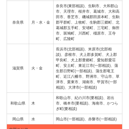
奈良市(東部相談)、生駒市、大和郡山
市、天理市、桜井市、葛城市、大和高
田市、香芝市、磯城郡田原本町、生駒
奈良県
月・水・金
郡平群町、上牧町、生駒郡三郷町、北
葛城郡玉手町、安堵町、三宅町、御所
市、斑鳩町、川西町、橿原市、王寺
町、広陵町
長浜市(北部相談)、米原市(北部相
談)、彦根市、犬上郡多賀町、犬上郡
甲良町、犬上郡豊郷町、愛知郡愛荘
町、安土町、東近江市(一部相談)、蒲
滋賀県
火・金
生郡日野町(一部相談)、蒲生郡竜王
町、近江八幡市、野洲市、守山市、草
津市、栗東市、湖南市、甲賀市(一部
相談)、大津市(一部相談)
和歌山市、紀の川市(要相談)、岩出
和歌山県
木
市、橋本市(要相談)、海南市、かつら
ぎ町(要相談)
岡山県
水
岡山市(一部相談)、赤磐市(一部相談)