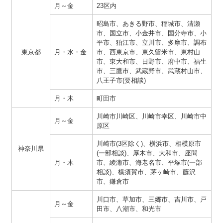
月～金
23区内
昭島市、あきる野市、稲城市、清瀬
市、国立市、小金井市、国分寺市、小
平市、狛江市、立川市、多摩市、調布
東京都
月・水・金
市、西東京市、東久留米市、東村山
市、東大和市、日野市、府中市、福生
市、三鷹市、武蔵野市、武蔵村山市、
八王子市(要相談)
月・木
町田市
川崎市川崎区、川崎市幸区、川崎市中
月～金
原区
川崎市(3区除く)、横浜市、相模原市
神奈川県
(一部相談)、厚木市、大和市、座間
月・木
市、綾瀬市、海老名市、平塚市(一部
相談)、横須賀市、茅ヶ崎市、藤沢
市、鎌倉市
川口市、草加市、三郷市、吉川市、戸
月～金
田市、八潮市、和光市