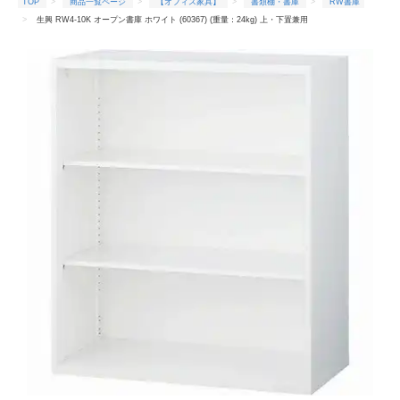
TOP
商品一覧ページ
【オフィス家具】
書類棚・書庫
RW書庫
生興 RW4-10K オープン書庫 ホワイト (60367) (重量：24kg) 上・下置兼用