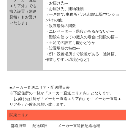
「メーカー直送
・お届け先---
エリア外」でも
・お届け先、建物種類---
搬入設置（別途
（一戸建て/事務所ビル/店舗/工場/マンショ
見積）もお受け
ン/その他）
いたします
・設置場所の階数---
・エレベーター・階段があるかないか---
・階段を使っての搬入の場合は階段の幅---
・土足での設置可能かどうか---
・設置場所の特徴---
（例：設置場所まで段差がある、通路幅、
作業しやすい環境かなど）
■メーカー直送エリア・配送曜日表
※下記住所の一覧が「メーカー直送エリア内」となります。
お届け先住所が「メーカー直送エリア内」か「メーカー直送エ
リア外」か確認お願い致します。
関東エリア
都道府県
配送曜日
メーカー直送便配送地域