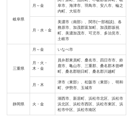
月～金
阜市、海津市、羽鳥市、安八市、輪之
内町、大垣市
岐阜県
美濃市（南部）、関市(一部相談)、各
務原市、加茂郡富加町、加茂郡坂祝
月・水・金
町、美濃加茂市、可児市、多治見市、
土岐市
月～金
いなべ市
員弁郡東員町、桑名市、四日市市、鈴
月・火・
鹿市、亀山市、三重郡、桑名郡木曾岬
三重県
木・金
町、桑名郡朝日町、桑名郡川越町
津市（東部）、松阪市（東部）、明和
月・木
町、伊勢市、玉城市
湖西市、新居町、浜松市北区、浜松市
静岡県
火・金
浜北区、浜松市西区、浜松市東区、浜
松市中区、浜松市南区