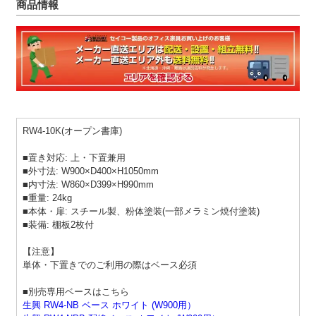
商品情報
RW4-10K(オープン書庫)
■置き対応: 上・下置兼用
■外寸法: W900×D400×H1050mm
■内寸法: W860×D399×H990mm
■重量: 24kg
■本体・扉: スチール製、粉体塗装(一部メラミン焼付塗装)
■装備: 棚板2枚付
【注意】
単体・下置きでのご利用の際はベース必須
■別売専用ベースはこちら
生興 RW4-NB ベース ホワイト (W900用）