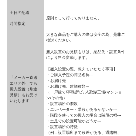
土日の配送
原則として行っておりません。
時間指定
大きな商品をご購入の際は安全の為、是非ご
検討ください。
搬入設置のお見積もりは、納品先・設置条件
により料金変動します。
【搬入設置の際、教えていただく事項】
・ご購入予定の商品名称---
「メーカー直送
・お届け先---
エリア外」でも
・お届け先、建物種類---
搬入設置（別途
（一戸建て/事務所ビル/店舗/工場/マンショ
見積）もお受け
ン/その他）
いたします
・設置場所の階数---
・エレベーター・階段があるかないか---
・階段を使っての搬入の場合は階段の幅---
・土足での設置可能かどうか---
・設置場所の特徴---
（例：設置場所まで段差がある、通路幅、