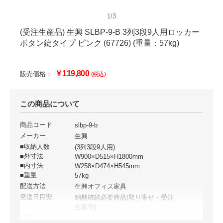
1/3
(受注生産品) 生興 SLBP-9-B 3列3段9人用ロッカー
ボタン錠タイプ ピンク (67726) (重量：57kg)
￥119,800
販売価格：
(税込)
この商品について
商品コード
slbp-9-b
メーカー
生興
■収納人数
(3列3段9人用)
■外寸法
W900×D515×H1800mm
■内寸法
W258×D474×H545mm
■重量
57kg
配送方法
生興オフィス家具
発送日目安
納期確認必要商品(取り寄せ・受注
生産等)
JAN