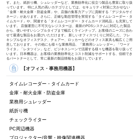
す。また、紙折り機、シュレッダーなど、業務効率化に役立つ製品も豊富に取り扱
っています。 特に人気の高いカテゴリとしては、セキュリティ対策に欠かせない
「金庫・耐火金庫・防盗金庫」や、店舗の集客力アップに貢献する「デジタルサイ
ネージ」があります。さらに、正確な勤怠管理を実現する「タイムレコーダー・タ
イムカード」や、関連する「タイムレコーダー・タイムカード消耗品」も充実して
います。 店舗運営に不可欠なレジスターは、最新のPOSシステムに対応した製品
から、使いやすいシンプルタイプまで幅広くラインナップ。お客様のニーズに合わ
せて最適な製品をお選びいただけます。 新しいオフィスづくりに対応した、フレ
キシブルなオフィスデスク、チェアー、ロッカーなどのオフィス家具も幅広くご用
意しております。 その他にも様々な業務用品、「業務用シュレッダー」「ワード
ライタ」「レタツイン」など、ビジネスシーンで活躍する様々な機器を取り扱って
います。日本機器は、お客様の業務効率化とコスト削減をサポートする、信頼でき
るパートナーとして、常に最新の製品情報をお届けしています。
【オフィス・事務用機器】
タイムレコーダー・タイムカード
金庫・耐火金庫・防盗金庫
業務用シュレッダー
紙折り機
チェックライター
PC周辺機器
プロジェクター/音響・映像関連機器