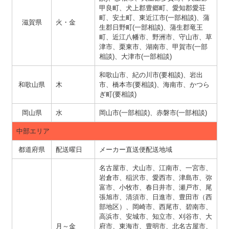
甲良町、犬上郡豊郷町、愛知郡愛荘
町、安土町、東近江市(一部相談)、蒲
滋賀県
火・金
生郡日野町(一部相談)、蒲生郡竜王
町、近江八幡市、野洲市、守山市、草
津市、栗東市、湖南市、甲賀市(一部
相談)、大津市(一部相談)
和歌山市、紀の川市(要相談)、岩出
和歌山県
木
市、橋本市(要相談)、海南市、かつら
ぎ町(要相談)
岡山県
水
岡山市(一部相談)、赤磐市(一部相談)
中部エリア
都道府県
配送曜日
メーカー直送便配送地域
名古屋市、犬山市、江南市、一宮市、
岩倉市、稲沢市、愛西市、津島市、弥
富市、小牧市、春日井市、瀬戸市、尾
張旭市、清須市、日進市、豊田市（西
部地区）、岡崎市、西尾市、碧南市、
高浜市、安城市、知立市、刈谷市、大
月～金
府市、東海市、豊明市、北名古屋市、