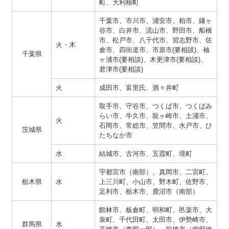
町、大利根町
千葉市、市川市、浦安市、柏市、鎌ヶ
谷市、白井市、流山市、野田市、船橋
市、松戸市、八千代市、習志野市、佐
火・木
倉市、四街道市、市原市(要相談)、袖
千葉県
ヶ浦市(要相談)、木更津市(要相談)、
君津市(要相談)
火
成田市、富里氏、酒々井町
取手市、守谷市、つくば市、つくばみ
らい市、牛久市、龍ヶ崎市、土浦市、
火
石岡市、常総市、笠間市、水戸市、ひ
茨城県
たちなか市
水
結城市、古河市、五霞町、境町
宇都宮市（南部）、真岡市、二宮町、
栃木県
水
上三川町、小山市、野木町、佐野市、
足利市、栃木市、鹿沼市（南部）
館林市、板倉町、明和町、邑楽市、大
泉町、千代田町、太田市、伊勢崎市、
群馬県
水