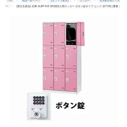
TOP
商品一覧ページ
【オフィス家具】
ロッカー
SLB更衣用ロッカ
ー
(受注生産品) 生興 SLBP-9-B 3列3段9人用ロッカー ボタン錠タイプ ピンク (67726) (重量：
57kg)