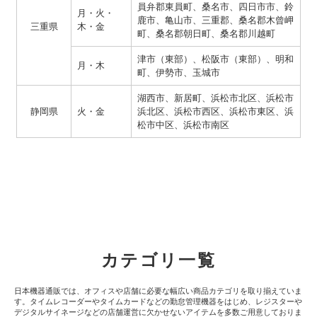
員弁郡東員町、桑名市、四日市市、鈴
月・火・
鹿市、亀山市、三重郡、桑名郡木曾岬
三重県
木・金
町、桑名郡朝日町、桑名郡川越町
津市（東部）、松阪市（東部）、明和
月・木
町、伊勢市、玉城市
湖西市、新居町、浜松市北区、浜松市
静岡県
火・金
浜北区、浜松市西区、浜松市東区、浜
松市中区、浜松市南区
カテゴリ一覧
日本機器通販では、オフィスや店舗に必要な幅広い商品カテゴリを取り揃えていま
す。タイムレコーダーやタイムカードなどの勤怠管理機器をはじめ、レジスターや
デジタルサイネージなどの店舗運営に欠かせないアイテムを多数ご用意しておりま