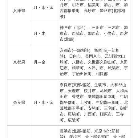
丹市、明石市、稲美町、加古川市、加
月・水・金
兵庫県
古郡播磨町、高砂市、姫路市(北部相
談)
神戸市（北区）、三田市、三木市、加
月・木
東市、西脇市、加西市、小野市、西宮
市(北部)
京都市(一部相談)、亀岡市(一部相
談)、日向市、長岡京市、乙訓郡大山
京都府
月～金
崎町、八幡市、久世郡久御山町、京田
辺市、精華町、木津川市、城陽市、宇
治市、宇治田原町、相良郡
奈良市(東部相談)、生駒市、大和郡山
市、天理市、桜井市、葛城市、大和高
田市、香芝市、磯城郡田原本町、生駒
奈良県
月・水・金
郡平群町、上牧町、生駒郡三郷町、北
葛城郡玉手町、安堵町、三宅町、御所
市、斑鳩町、川西町、橿原市、王寺
町、広陵町
長浜市(北部相談)、米原市(北部相
談)、彦根市、犬上郡多賀町、犬上郡