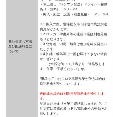
・車上渡し（ワンマン配送）ドライバー補助
あり（無料）
※3・※4
・搬入・組立・設置（別途見積）
※3・※4
※1 搬入の際、階移動を伴う階段作業は別途
費用がかかります。
※2 ロッカーや書庫等の連結作業は別途見積
もりとなります。
商品引渡し方法
※3 北海道・沖縄・離島は追加送料が発生い
及び配送料金に
たします。
ついて
※4 沖縄・離島等で一部お届けできない場合
がございます。
その際は追って担当よりご連絡致しま
す。何卒ご了承くださいませ。
*階段を用いたフロア移動作業が伴う場合は
別途料金が発生いたします。
再配達の場合は別途再配達料金が発生しま
す。
配送日が決まり次第ご連絡致しますので、ご
注文時に連絡の取れるお電話番号の登録をお
願いします。