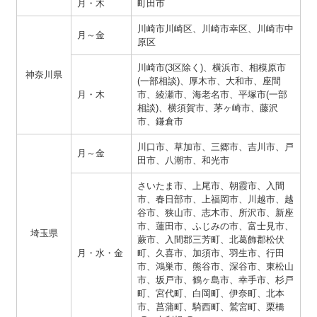
月・木
町田市
川崎市川崎区、川崎市幸区、川崎市中
月～金
原区
川崎市(3区除く)、横浜市、相模原市
神奈川県
(一部相談)、厚木市、大和市、座間
月・木
市、綾瀬市、海老名市、平塚市(一部
相談)、横須賀市、茅ヶ崎市、藤沢
市、鎌倉市
川口市、草加市、三郷市、吉川市、戸
月～金
田市、八潮市、和光市
さいたま市、上尾市、朝霞市、入間
市、春日部市、上福岡市、川越市、越
谷市、狭山市、志木市、所沢市、新座
市、蓮田市、ふじみの市、富士見市、
埼玉県
蕨市、入間郡三芳町、北葛飾郡松伏
月・水・金
町、久喜市、加須市、羽生市、行田
市、鴻巣市、熊谷市、深谷市、東松山
市、坂戸市、鶴ヶ島市、幸手市、杉戸
町、宮代町、白岡町、伊奈町、北本
市、菖蒲町、騎西町、鷲宮町、栗橋