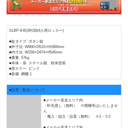
SLBP-9-B(3列3段9人用ロッカー)
■錠タイプ: ボタン錠
■外寸法: W900×D515×H1800mm
■内寸法: W258×D474×H545mm
■重量: 57kg
■本体・扉: スチール製、粉体塗装
■扉カラー: ピンク
■装備: 網棚 1
■設置・配送について
■メーカー直送エリア内
・軒先渡し（無料） ※開梱等はいたしませ
ん
・搬入・組立・設置（無料）
※1・※2
■メーカー直送エリア外