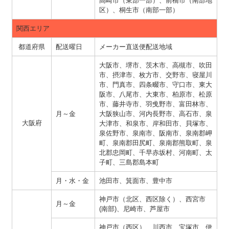
高崎市（東部一部）、前橋市（南部地
区）、桐生市（南部一部）
関西エリア
都道府県
配送曜日
メーカー直送便配送地域
大阪市、堺市、茨木市、高槻市、吹田
市、摂津市、枚方市、交野市、寝屋川
市、門真市、四条畷市、守口市、東大
阪市、八尾市、大東市、柏原市、松原
市、藤井寺市、羽曵野市、富田林市、
月～金
大阪狭山市、河内長野市、高石市、泉
大阪府
大津市、和泉市、岸和田市、貝塚市、
泉佐野市、泉南市、阪南市、泉南郡岬
町、泉南郡田尻町、泉南郡熊取町、泉
北郡忠岡町、千早赤坂村、河南町、太
子町、三島郡島本町
月・水・金
池田市、箕面市、豊中市
神戸市（北区、西区除く）、西宮市
月～金
(南部)、尼崎市、芦屋市
神戸市（西区）、川西市、宝塚市、伊