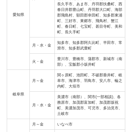
長久手市、あま市、丹羽郡扶桑町、西
春日井郡豊山町、丹羽郡大口町、海部
愛知県
郡飛島村、額田郡幸田町、知多郡東浦
町、三好市、東郷市、飛鳥村、蟹江
町、春日町、七宝町、甚目寺町、美和
町、長久手町
知多市、知多郡阿久比町、半田市、常
月・水・金
滑市、知多郡武豊町
豊川市、豊橋市、蒲郡市、新城市（南
火・金
部）、宝飯郡小坂井町
関ヶ原町、池田町、不破郡垂井町、岐
月～金
阜市、海津市、羽鳥市、安八市、輪之
内町、大垣市
岐阜県
美濃市（南部）、関市(一部相談)、各
務原市、加茂郡富加町、加茂郡坂祝
月・水・金
町、美濃加茂市、可児市、多治見市、
土岐市
月～金
いなべ市