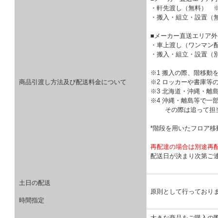
・軒先渡し（無料） 
・搬入・組立・設置（
■メーカー直送エリア外
・車上渡し（ワンマン
・搬入・組立・設置（
※1 搬入の際、階移動
商品引渡し方法及び配送料金について
※2 ロッカーや書庫等
※3 北海道・沖縄・離
※4 沖縄・離島等で一
その際は追って担当
*階段を用いたフロア
再配達の場合は別途再
配送日が決まり次第ご
土日の配送
原則として行っており
時間指定
大きな商品をご購入の