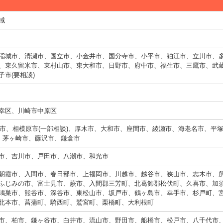
域
稲城市、清瀬市、国立市、小金井市、国分寺市、小平市、狛江市、立川市、
、東久留米市、東村山市、東大和市、日野市、府中市、福生市、三鷹市、武
市(要相談)
幸区、川崎市中原区
横浜市、相模原市(一部相談)、厚木市、大和市、座間市、綾瀬市、海老名市、平
市、茅ヶ崎市、藤沢市、鎌倉市
市、吉川市、戸田市、八潮市、和光市
朝霞市、入間市、春日部市、上福岡市、川越市、越谷市、狭山市、志木市、
ふじみの市、富士見市、蕨市、入間郡三芳町、北葛飾郡松伏町、久喜市、加
鴻巣市、熊谷市、深谷市、東松山市、坂戸市、鶴ヶ島市、幸手市、杉戸町、
北本市、菖蒲町、騎西町、鷲宮町、栗橋町、大利根町
市、柏市、鎌ヶ谷市、白井市、流山市、野田市、船橋市、松戸市、八千代市