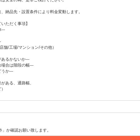
は、納品先・設置条件により料金変動します。
ていただく事項】
--
-
店舗/工場/マンション/その他）
あるかないか---
場合は階段の幅---
か---
差がある、通路幅、
ど）
外」か確認お願い致します。