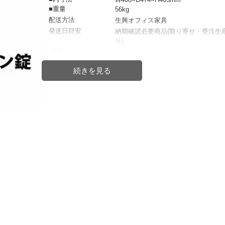
■重量
56kg
配送方法
生興オフィス家具
発送日目安
納期確認必要商品(取り寄せ・受注生
等)
JAN