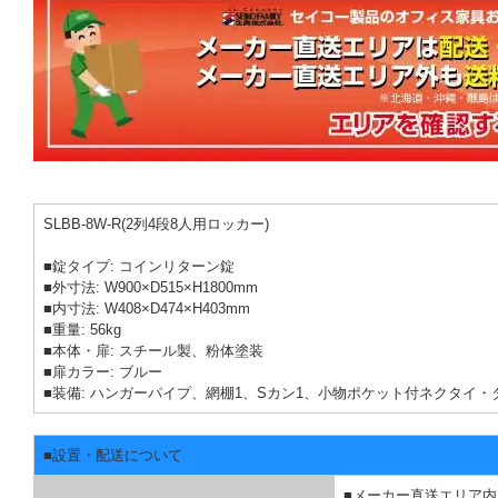
SLBB-8W-R(2列4段8人用ロッカー)
■錠タイプ: コインリターン錠
■外寸法: W900×D515×H1800mm
■内寸法: W408×D474×H403mm
■重量: 56kg
■本体・扉: スチール製、粉体塗装
■扉カラー: ブルー
■装備: ハンガーパイプ、網棚1、Sカン1、小物ポケット付ネクタイ・
■設置・配送について
■メーカー直送エリア内