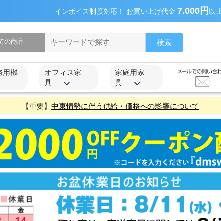
7,000円
インボイス制度対応！ お買い上げ代金
以
検索
務用機
オフィス家
家庭用家
具
具
【重要】
中東情勢に伴う供給・価格への影響について