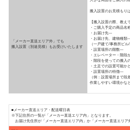
搬入設置のお見積もり
【搬入設置の際、教え
・ご購入予定の商品名称-
・お届け先---
・お届け先、建物種類--
「メーカー直送エリア外」でも
（一戸建て/事務所ビル/
搬入設置（別途見積）もお受けいたします
・設置場所の階数---
・エレベーター・階段が
・階段を使っての搬入の
・土足での設置可能かどう
・設置場所の特徴---
（例：設置場所まで段
作業しやすい環境かな
■メーカー直送エリア・配送曜日表
※下記住所の一覧が「メーカー直送エリア内」となります。
お届け先住所が「メーカー直送エリア内」か「メーカー直送エリア