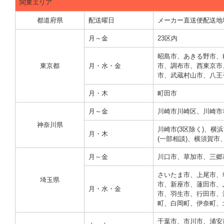
関東エリア
都道府県
配送曜日
メーカー直送便配送地
月～金
23区内
昭島市、あきる野市、
東京都
月・水・金
市、調布市、西東京市
市、武蔵村山市、八王子
月・木
町田市
月～金
川崎市川崎区、川崎市
神奈川県
川崎市(3区除く)、
月・木
(一部相談)、横須賀
月～金
川口市、草加市、三郷
さいたま市、上尾市、
埼玉県
市、新座市、蓮田市、
月・水・金
市、羽生市、行田市、
町、白岡町、伊奈町、
千葉市、市川市、浦安