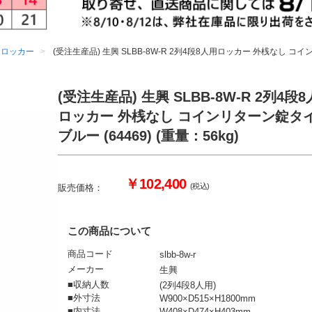
用ロッカー
(受注生産品) 生興 SLBB-8W-R 2列4段8人用ロッカー 外桟なし コイン
(受注生産品) 生興 SLBB-8W-R 2列4段
ロッカー 外桟なし コインリターン錠タ
ブルー (64469) (重量：56kg)
￥102,400
(税込)
販売価格：
この商品について
商品コード
slbb-8w-r
メーカー
生興
■収納人数
(2列4段8人用)
■外寸法
W900×D515×H1800mm
■内寸法
W408×D474×H403mm