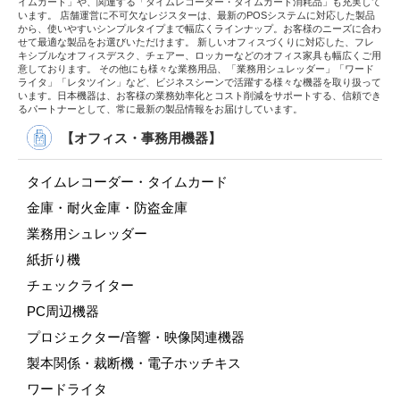
イムカード」や、関連する「タイムレコーダー・タイムカード消耗品」も充実して
います。 店舗運営に不可欠なレジスターは、最新のPOSシステムに対応した製品
から、使いやすいシンプルタイプまで幅広くラインナップ。お客様のニーズに合わ
せて最適な製品をお選びいただけます。 新しいオフィスづくりに対応した、フレ
キシブルなオフィスデスク、チェアー、ロッカーなどのオフィス家具も幅広くご用
意しております。 その他にも様々な業務用品、「業務用シュレッダー」「ワード
ライタ」「レタツイン」など、ビジネスシーンで活躍する様々な機器を取り扱って
います。日本機器は、お客様の業務効率化とコスト削減をサポートする、信頼でき
るパートナーとして、常に最新の製品情報をお届けしています。
【オフィス・事務用機器】
タイムレコーダー・タイムカード
金庫・耐火金庫・防盗金庫
業務用シュレッダー
紙折り機
チェックライター
PC周辺機器
プロジェクター/音響・映像関連機器
製本関係・裁断機・電子ホッチキス
ワードライタ