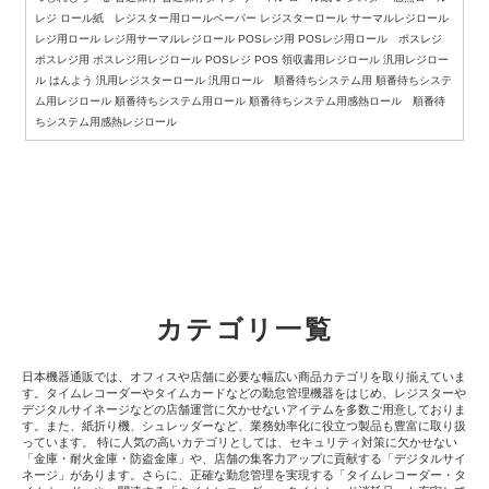
レジ ロール紙 レジスター用ロールペーパー レジスターロール サーマルレジロール
レジ用ロール レジ用サーマルレジロール POSレジ用 POSレジ用ロール ポスレジ
ポスレジ用 ポスレジ用レジロール POSレジ POS 領収書用レジロール 汎用レジロー
ル はんよう 汎用レジスターロール 汎用ロール 順番待ちシステム用 順番待ちシステ
ム用レジロール 順番待ちシステム用ロール 順番待ちシステム用感熱ロール 順番待
ちシステム用感熱レジロール
カテゴリ一覧
日本機器通販では、オフィスや店舗に必要な幅広い商品カテゴリを取り揃えていま
す。タイムレコーダーやタイムカードなどの勤怠管理機器をはじめ、レジスターや
デジタルサイネージなどの店舗運営に欠かせないアイテムを多数ご用意しておりま
す。また、紙折り機、シュレッダーなど、業務効率化に役立つ製品も豊富に取り扱
っています。 特に人気の高いカテゴリとしては、セキュリティ対策に欠かせない
「金庫・耐火金庫・防盗金庫」や、店舗の集客力アップに貢献する「デジタルサイ
ネージ」があります。さらに、正確な勤怠管理を実現する「タイムレコーダー・タ