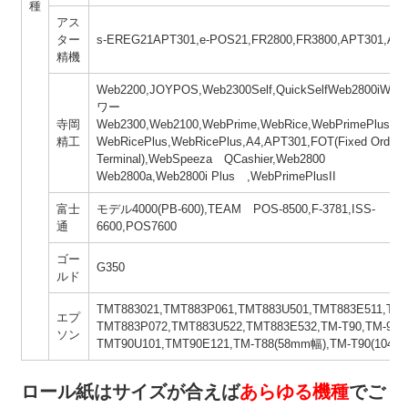
種
アス
ター
s-EREG21APT301,e-POS21,FR2800,FR3800,APT301,AP
精機
Web2200,JOYPOS,Web2300Self,QuickSelfWeb2800iWeb
ワー
寺岡
Web2300,Web2100,WebPrime,WebRice,WebPrimePlus
精工
WebRicePlus,WebRicePlus,A4,APT301,FOT(Fixed Orderi
Terminal),WebSpeeza QCashier,Web2800
Web2800a,Web2800i Plus ,WebPrimePlusII
富士
モデル4000(PB-600),TEAM POS-8500,F-3781,ISS-
通
6600,POS7600
ゴー
G350
ルド
TMT883021,TMT883P061,TMT883U501,TMT883E511,TM
エプ
TMT883P072,TMT883U522,TMT883E532,TM-T90,TM-90P
ソン
TMT90U101,TMT90E121,TM-T88(58mm幅),TM-T90(104
ロール紙はサイズが合えば
あらゆる機種
でご