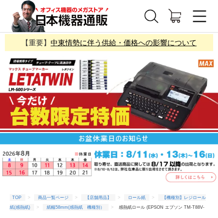
【重要】
中東情勢に伴う供給・価格への影響について
TOP
商品一覧ページ
【店舗用品】
ロール紙
【機種別】レジロール
紙(感熱紙)
紙幅58mm(感熱紙 機種別）
感熱紙ロール (EPSON エプソン TM-T88V-
DT TM885DT713 TM885DT714 対応) KT588005 (10巻入) | 紙幅58×外径80×内径12(mm) |