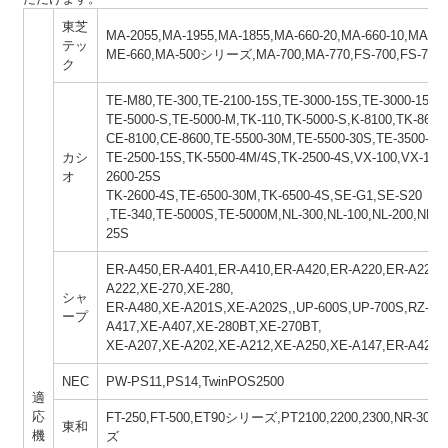
東芝
MA-2055,MA-1955,MA-1855,MA-660-20,MA-660-10,MA-60
テッ
ME-660,MA-500シリーズ,MA-700,MA-770,FS-700,FS-770
ク
TE-M80,TE-300,TE-2100-15S,TE-3000-15S,TE-3000-15M
TE-5000-S,TE-5000-M,TK-110,TK-5000-S,K-8100,TK-8600
CE-8100,CE-8600,TE-5500-30M,TE-5500-30S,TE-3500-20
カシ
TE-2500-15S,TK-5500-4M/4S,TK-2500-4S,VX-100,VX-110,
オ
2600-25S
TK-2600-4S,TE-6500-30M,TK-6500-4S,SE-G1,SE-S20
,TE-340,TE-5000S,TE-5000M,NL-300,NL-100,NL-200,NK-2
25S
ER-A450,ER-A401,ER-A410,ER-A420,ER-A220,ER-A221,
A222,XE-270,XE-280,
シャ
ER-A480,XE-A201S,XE-A202S,,UP-600S,UP-700S,RZ-A3
ープ
A417,XE-A407,XE-280BT,XE-270BT,
XE-A207,XE-A202,XE-A212,XE-A250,XE-A147,ER-A421,
NEC
PW-PS11,PS14,TwinPOS2500
適
応
FT-250,FT-500,ET90シリーズ,PT2100,2200,2300,NR-30
東和
機
ズ