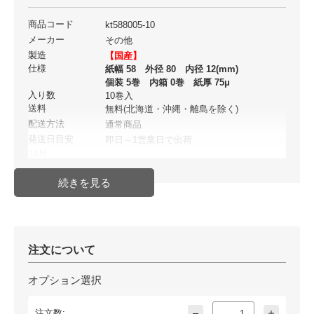
商品コード
kt588005-10
メーカー
その他
製造
【国産】
仕様
紙幅 58 外径 80 内径 12(mm)
個装 5巻 内箱 0巻 紙厚 75μ
入り数
10巻入
送料
無料(北海道・沖縄・離島を除く)
配送方法
通常商品
発送日目安
即日～1営業日で出荷
JAN
注文について
オプション選択
注文数: