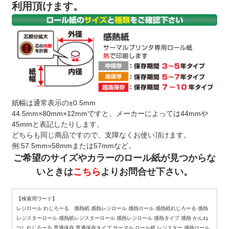
利用頂けます。
紙幅は通常表示の±0.5mm
44.5mm×80mm×12mmですと、メーカーによっては44mmや
45mmと表記したりします。
どちらも同じ商品ですので、支障なくお使い頂けます。
例:57.5mm=58mmまたは57mmなど。
ご希望のサイズやカラーのロール紙が見つからな
いときは
こちら
よりお問合せ下さい。
【検索用ワード】
レジロール れじろーる 感熱紙 感熱レジロール 感熱ロール 感熱紙れじろーる 感熱
レジスターロール 感熱紙レジスターロール 感熱レジロール 感熱タイプ 感熱 かんね
つしれじろーる 普通保存 普通保存タイプ サーマル ロール紙 レジスター 感熱ロール