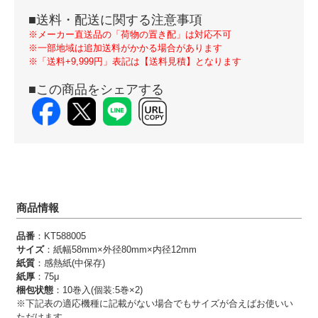
■送料・配送に関する注意事項
※メーカー直送品の「荷物の置き配」は対応不可
※一部地域は追加送料がかかる場合があります
※「送料+9,999円」表記は【送料見積】となります
■この商品をシェアする
商品情報
品番
：KT588005
サイズ
：紙幅58mm×外径80mm×内径12mm
紙質
：感熱紙(中保存)
紙厚
：75μ
梱包状態
：10巻入(個装:5巻×2)
※下記表の適応機種に記載がない場合でもサイズが合えばお使いい
ただけます。