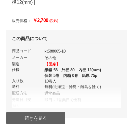
径12(mm) |
￥2,700
販売価格：
(税込)
この商品について
商品コード
kt588005-10
メーカー
その他
製造
【国産】
仕様
紙幅 58 外径 80 内径 12(mm)
個装 5巻 内箱 0巻 紙厚 75μ
入り数
10巻入
送料
無料(北海道・沖縄・離島を除く)
配送方法
通常商品
発送日目安
即日～1営業日で出荷
JAN