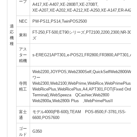
ープ
A417,XE-A407,XE-280BT,XE-270BT,
XE-A207,XE-A202,XE-A212,XE-A250,XE-A147,ER-A421,
NEC
PW-PS11,PS14,TwinPOS2500
適
応
FT-250,FT-500,ET90シリーズ,PT2100,2200,2300,NR-30
東和
機
ズ
種
アス
ター
s-EREG21APT301,e-POS21,FR2800,FR3800,APT301,AP
精機
Web2200,JOYPOS,Web2300Self,QuickSelfWeb2800iWeb
ワー
寺岡
Web2300,Web2100,WebPrime,WebRice,WebPrimePlus
精工
WebRicePlus,WebRicePlus,A4,APT301,FOT(Fixed Orderi
Terminal),WebSpeeza QCashier,Web2800
Web2800a,Web2800i Plus ,WebPrimePlusII
富士
モデル4000(PB-600),TEAM POS-8500,F-3781,ISS-
通
6600,POS7600
ゴー
G350
ルド