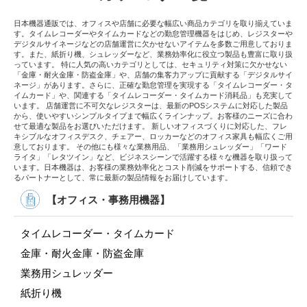
日本機器通販では、オフィスや店舗に必要な幅広い商品カテゴリを取り揃えていま
す。タイムレコーダーやタイムカードなどの勤怠管理機器をはじめ、レジスターや
デジタルサイネージなどの店舗運営に欠かせないアイテムを多数ご用意しておりま
す。また、紙折り機、シュレッダーなど、業務効率化に役立つ製品も豊富に取り扱
っています。 特に人気の高いカテゴリとしては、セキュリティ対策に欠かせない
「金庫・耐火金庫・防盗金庫」や、店舗の集客力アップに貢献する「デジタルサイ
ネージ」があります。さらに、正確な勤怠管理を実現する「タイムレコーダー・タ
イムカード」や、関連する「タイムレコーダー・タイムカード消耗品」も充実して
います。 店舗運営に不可欠なレジスターは、最新のPOSシステムに対応した製品
から、使いやすいシンプルタイプまで幅広くラインナップ。お客様のニーズに合わ
せて最適な製品をお選びいただけます。 新しいオフィスづくりに対応した、フレ
キシブルなオフィスデスク、チェアー、ロッカーなどのオフィス家具も幅広くご用
意しております。 その他にも様々な業務用品、「業務用シュレッダー」「ワード
ライタ」「レタツイン」など、ビジネスシーンで活躍する様々な機器を取り扱って
います。日本機器は、お客様の業務効率化とコスト削減をサポートする、信頼でき
るパートナーとして、常に最新の製品情報をお届けしています。
【オフィス・事務用機器】
タイムレコーダー・タイムカード
金庫・耐火金庫・防盗金庫
業務用シュレッダー
紙折り機