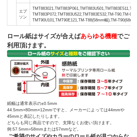
TMT883021,TMT883P061,TMT883U501,TMT883E511,TM
エプ
TMT883P072,TMT883U522,TMT883E532,TM-T90,TM-90P
ソン
TMT90U101,TMT90E121,TM-T88(58mm幅),TM-T90(68m
ロール紙はサイズが合えば
あらゆる機種
でご
利用頂けます。
紙幅は通常表示の±0.5mm
44.5mm×80mm×12mmですと、メーカーによっては44mmや
45mmと表記したりします。
どちらも同じ商品ですので、支障なくお使い頂けます。
例:57.5mm=58mmまたは57mmなど。
ご希望のサイズやカラーのロール紙が見つからな