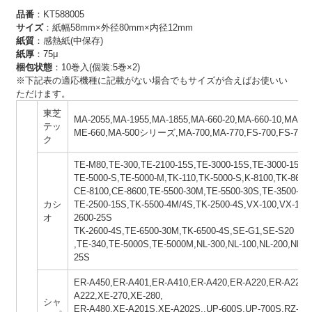
品番
：KT588005
サイズ
：紙幅58mm×外径80mm×内径12mm
紙質
：感熱紙(中保存)
紙厚
：75μ
梱包状態
：10巻入(個装:5巻×2)
※下記表の適応機種に記載がない場合でもサイズが合えばお使いい
ただけます。
東芝
MA-2055,MA-1955,MA-1855,MA-660-20,MA-660-10,MA-60
テッ
ME-660,MA-500シリーズ,MA-700,MA-770,FS-700,FS-770
ク
TE-M80,TE-300,TE-2100-15S,TE-3000-15S,TE-3000-15M
TE-5000-S,TE-5000-M,TK-110,TK-5000-S,K-8100,TK-8600
CE-8100,CE-8600,TE-5500-30M,TE-5500-30S,TE-3500-20
カシ
TE-2500-15S,TK-5500-4M/4S,TK-2500-4S,VX-100,VX-110,
オ
2600-25S
TK-2600-4S,TE-6500-30M,TK-6500-4S,SE-G1,SE-S20
,TE-340,TE-5000S,TE-5000M,NL-300,NL-100,NL-200,NK-2
25S
ER-A450,ER-A401,ER-A410,ER-A420,ER-A220,ER-A221,
A222,XE-270,XE-280,
シャ
ER-A480,XE-A201S,XE-A202S,,UP-600S,UP-700S,RZ-A3