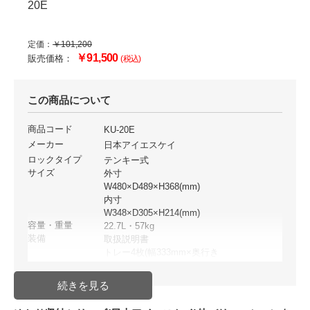
20E
定価：
￥101,200
￥91,500
販売価格：
(税込)
この商品について
商品コード
KU-20E
メーカー
日本アイエスケイ
ロックタイプ
テンキー式
サイズ
外寸
W480×D489×H368(mm)
内寸
W348×D305×H214(mm)
容量・重量
22.7L・57kg
装備
取扱説明書
トレー4枚(幅333mm×奥行き
255mm×高さ42mm)
単三アルカリ乾電池×4本(テスト
用)
性能
JIS 1時間耐火試験合格品