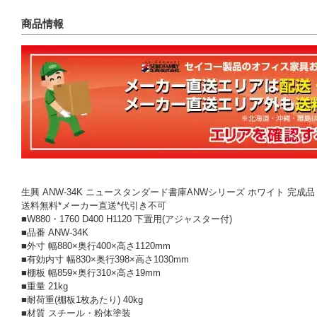
商品情報
生興 ANW-34K ニュースタンダード書庫ANWシリーズ ホワイト 完成品
送料無料*メーカー直送*代引き不可
■W880・1760 D400 H1120 下置用(アジャスター付)
■品番 ANW-34K
■外寸 幅880×奥行400×高さ1120mm
■有効内寸 幅830×奥行398×高さ1030mm
■棚板 幅859×奥行310×高さ19mm
■重量 21kg
■耐荷重(棚板1枚あたり) 40kg
■材質 スチール・粉体塗装