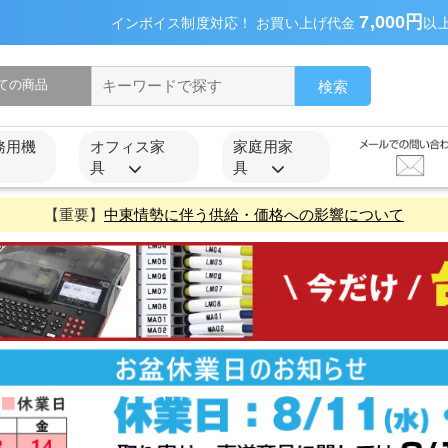
7,000円
インボイス制度対応！ お買い上げ代金
以
検索
務用機
オフィス家
家庭用家
具
具
【重要】
中東情勢に伴う供給・価格への影響について