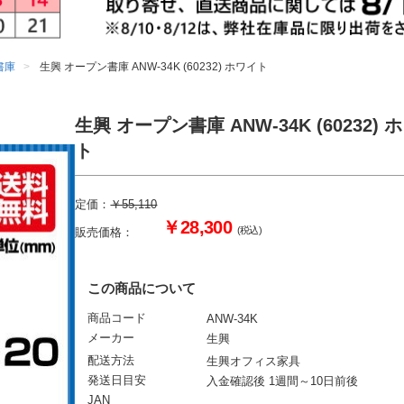
書庫
生興 オープン書庫 ANW-34K (60232) ホワイト
生興 オープン書庫 ANW-34K (60232) 
ト
定価：
￥55,110
￥28,300
(税込)
販売価格：
この商品について
商品コード
ANW-34K
メーカー
生興
配送方法
生興オフィス家具
発送日目安
入金確認後 1週間～10日前後
JAN