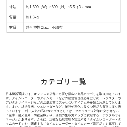
寸法
約1,500（W）×800（H）×5.5（D）mm
質量
約1.3kg
材質
熱可塑性ゴム、不織布
カテゴリ一覧
日本機器通販では、オフィスや店舗に必要な幅広い商品カテゴリを取り揃えていま
す。タイムレコーダーやタイムカードなどの勤怠管理機器をはじめ、レジスターや
デジタルサイネージなどの店舗運営に欠かせないアイテムを多数ご用意しておりま
す。また、紙折り機、シュレッダーなど、業務効率化に役立つ製品も豊富に取り扱
っています。 特に人気の高いカテゴリとしては、セキュリティ対策に欠かせない
「金庫・耐火金庫・防盗金庫」や、店舗の集客力アップに貢献する「デジタルサイ
ネージ」があります。さらに、正確な勤怠管理を実現する「タイムレコーダー・タ
イムカード」や、関連する「タイムレコーダー・タイムカード消耗品」も充実して