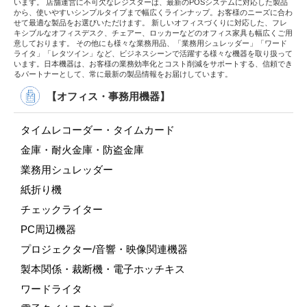
います。 店舗運営に不可欠なレジスターは、最新のPOSシステムに対応した製品
から、使いやすいシンプルタイプまで幅広くラインナップ。お客様のニーズに合わ
せて最適な製品をお選びいただけます。 新しいオフィスづくりに対応した、フレ
キシブルなオフィスデスク、チェアー、ロッカーなどのオフィス家具も幅広くご用
意しております。 その他にも様々な業務用品、「業務用シュレッダー」「ワード
ライタ」「レタツイン」など、ビジネスシーンで活躍する様々な機器を取り扱って
います。日本機器は、お客様の業務効率化とコスト削減をサポートする、信頼でき
るパートナーとして、常に最新の製品情報をお届けしています。
【オフィス・事務用機器】
タイムレコーダー・タイムカード
金庫・耐火金庫・防盗金庫
業務用シュレッダー
紙折り機
チェックライター
PC周辺機器
プロジェクター/音響・映像関連機器
製本関係・裁断機・電子ホッチキス
ワードライタ