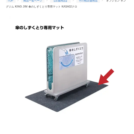
TOP
商品一覧ページ
【店舗用品】
その他店舗用品
オプション キン
グジム KING JIM 傘のしずくとり専用マット KASA02クロ