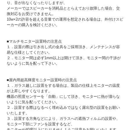
り、音が出なくなったりしますが、
メーカーではスピーカーを消耗品ととらえており故障した場合、交
換対応をお受けできません。
10w×2の許容を超える音量での運用を想定される場合は、外付けスピ
ーカーの購入を検討ください。
■マルチモニター設置時の注意点
１．設置の際は引き出し式の金具をご採用頂き、メンテナンスが容
易な仕様としてください。
２．モニター間は必ず1mm以上は開けて頂き、モニター間の干渉が
ないように気を配って下さい。
■屋内用超高輝度モニター設置時の注意点
１．ガラス越しに設置をする場合は、製品の仕様上モニターの温度
が上昇しやすくなります。
機器の照度センサーを「自動」にして頂き、モニターに熱が溜らな
いように気を配ってください。
２．設置する際はなるべく埋め込みではなく露出型の設置をお願い
いたします。
３．設置する方角などにより、ガラスへの遮熱フィルムの設置や、
モニター下部にファンを設置するなど、
モニターが40度以上になりませんようご注意をお願いいたします。