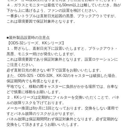
４．ガラスとモニターは最低でも50mm以上は離していただき、熱が
下から上に逃げるよう、ファンの設置を検討ください。
一番多いトラブルは直射日光起因の黒墨、ブラックアウトですが、
これは環境要因で保証対象外となります。
■屋外製品設置時の注意点
【ODS-32シリーズ、KKシリーズ】
１．野ざらし、直射日光下に設置いたしますと、ブラックアウト・
黒墨、モニター焼けが発生いたしますが、
これは環境要因であり保証対象外となります。設置ロケーションに
ご注意ください。
必ず直射日光の射さない軒下で設置をお願いいたします。
また、ODS-32S・ODS-32K、KK-32のキャスターは破損した場合、
保証期間内でも有償となります。
平地でなく、移動の際キャスターに負担がかかる場所では、台車な
どで慎重に移動をお願いします。
２．KKシリーズは定期的にフィルターを交換いただくことで、パネ
ルの故障リスクを下げております。
メーカー推奨は8か月に1回となっております。交換をしない運用で
すとパネル故障のリスクが上がりますが、
パネル故障は保証期間問わず保証対象外となります。必ず定期的な
交換をして頂きますようお願いいたします。