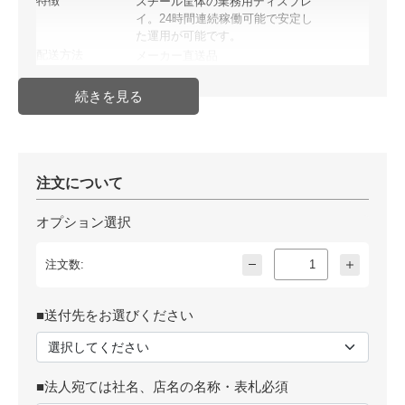
特徴
スチール筐体の業務用ディスプレ
イ。24時間連続稼働可能で安定し
た運用が可能です。
配送方法
メーカー直送品
発送日目安
納期確認必要商品(取り寄せ・受注
生産等)
JAN
注文について
オプション選択
注文数:
■送付先をお選びください
■法人宛ては社名、店名の名称・表札必須