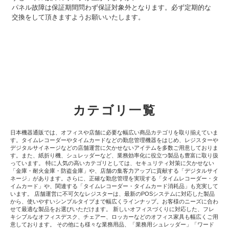
パネル故障は保証期間問わず保証対象外となります。必ず定期的な
交換をして頂きますようお願いいたします。
カテゴリ一覧
日本機器通販では、オフィスや店舗に必要な幅広い商品カテゴリを取り揃えていま
す。タイムレコーダーやタイムカードなどの勤怠管理機器をはじめ、レジスターや
デジタルサイネージなどの店舗運営に欠かせないアイテムを多数ご用意しておりま
す。また、紙折り機、シュレッダーなど、業務効率化に役立つ製品も豊富に取り扱
っています。 特に人気の高いカテゴリとしては、セキュリティ対策に欠かせない
「金庫・耐火金庫・防盗金庫」や、店舗の集客力アップに貢献する「デジタルサイ
ネージ」があります。さらに、正確な勤怠管理を実現する「タイムレコーダー・タ
イムカード」や、関連する「タイムレコーダー・タイムカード消耗品」も充実して
います。 店舗運営に不可欠なレジスターは、最新のPOSシステムに対応した製品
から、使いやすいシンプルタイプまで幅広くラインナップ。お客様のニーズに合わ
せて最適な製品をお選びいただけます。 新しいオフィスづくりに対応した、フレ
キシブルなオフィスデスク、チェアー、ロッカーなどのオフィス家具も幅広くご用
意しております。 その他にも様々な業務用品、「業務用シュレッダー」「ワード