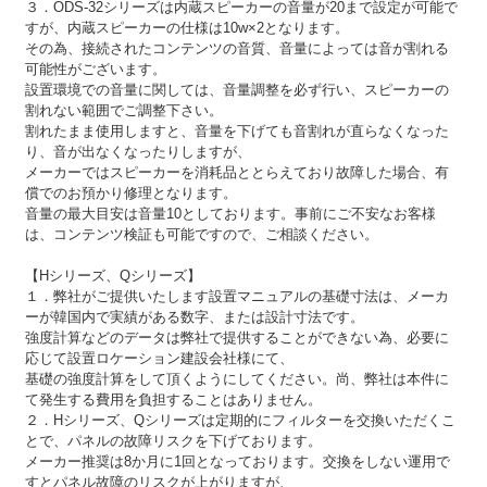
３．ODS-32シリーズは内蔵スピーカーの音量が20まで設定が可能で
すが、内蔵スピーカーの仕様は10w×2となります。
その為、接続されたコンテンツの音質、音量によっては音が割れる
可能性がございます。
設置環境での音量に関しては、音量調整を必ず行い、スピーカーの
割れない範囲でご調整下さい。
割れたまま使用しますと、音量を下げても音割れが直らなくなった
り、音が出なくなったりしますが、
メーカーではスピーカーを消耗品ととらえており故障した場合、有
償でのお預かり修理となります。
音量の最大目安は音量10としております。事前にご不安なお客様
は、コンテンツ検証も可能ですので、ご相談ください。
【Hシリーズ、Qシリーズ】
１．弊社がご提供いたします設置マニュアルの基礎寸法は、メーカ
ーが韓国内で実績がある数字、または設計寸法です。
強度計算などのデータは弊社で提供することができない為、必要に
応じて設置ロケーション建設会社様にて、
基礎の強度計算をして頂くようにしてください。尚、弊社は本件に
て発生する費用を負担することはありません。
２．Hシリーズ、Qシリーズは定期的にフィルターを交換いただくこ
とで、パネルの故障リスクを下げております。
メーカー推奨は8か月に1回となっております。交換をしない運用で
すとパネル故障のリスクが上がりますが、