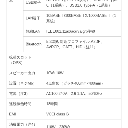
ム
USB端子
C（1系統）、USB2.0 Type-A（1系統）
10BASE-T/100BASE-TX/1000BASE-T（1
LAN端子
系統）
無線LAN
IEEE802.11ax/ac/n/a/g/b準拠
5.3準拠 対応プロファイル:A2DP、
Bluetooth
AVRCP、GATT、HID（注11）
拡張スロット
-
（OPS）
スピーカー出力
10W+10W
設置（ネジM6）
4点留め（ピッチ400mm×400mm）
電源（注3）
AC100-240V、2.6-1.1A、50/60Hz
連続稼働時間
18時間
EMI
VCCI class B
消費電力（注4）
110W（230W）