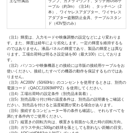
主な付属品
ランプ、カメラマウント、タッチ用USBケ
ーブル（約3m）（注14）、タッチペン（2
本）、ワイヤレスアダプター、ワイヤレス
アダプター盗難防止金具、テーブルスタン
ド（43V型のみ）
（注1）輝度は、入力モードや映像調整の設定などにより変わりま
す。また、輝度は経年により劣化します。一定の輝度を維持するも
のではありません。液晶パネルの輝度であり、製品の輝度とは異な
ります。工場出荷時は明るさ設定値を80（最大100）にしておりま
す。
（注2）パソコンや映像機器との接続には市販の接続用ケーブルをお
使いください。接続したすべての機器の動作を保証するものではあ
りません。
（注3）AC200V（50/60Hz）のコンセントを使用するときは、別売の
電源コード（QACCJ1093MPPZ）を使用してください。
（注4）工場出荷時の設定条件（別売品未装着）。
（注5）別売品取り付け時の温度条件は、別売品の説明書をご確認く
ださい。別売品を付けると温度範囲が変わる場合があります。
（注6）接続するコンピューター等の条件も確認し、それらすべてを
満たす条件内でご使用ください。
（注7）縦置きの回転方向は、横置きを前面から見た時の回転方向。
（注8）ガラス中央に500gの鉄球を落としても割れない距離の目安。