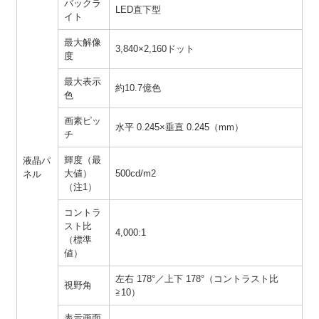
バックラ
LED直下型
イト
最大解像
3,840×2,160ドット
度
最大表示
約10.7億色
色
画素ピッ
水平 0.245×垂直 0.245（mm）
チ
輝度（最
液晶パ
大値）
500cd/m2
ネル
（注1）
コントラ
スト比
4,000:1
（標準
値）
左右 178°／上下 178°（コントラスト比
視野角
≧10）
表示画面