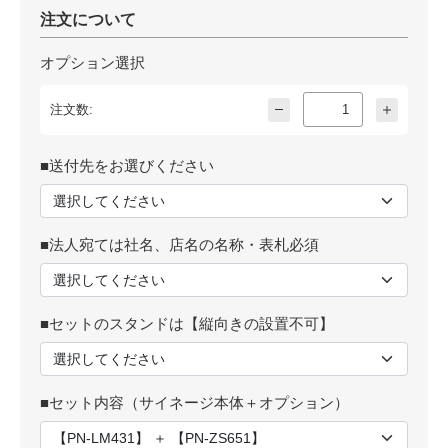
注文について
-
+
カートに入れる
オプション選択
注文数:
■送付先をお選びください
■法人宛ては社名、店名の名称・表札必須
■セットのスタンドは【縦向きの設置不可】
■セット内容（サイネージ本体＋オプション）