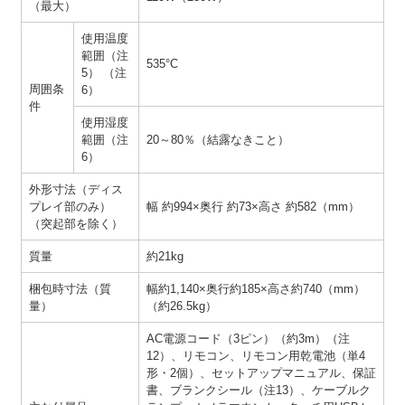
（最大）
使用温度
範囲（注
535°C
5） （注
周囲条
6）
件
使用湿度
範囲（注
20～80％（結露なきこと）
6）
外形寸法（ディス
プレイ部のみ）
幅 約994×奥行 約73×高さ 約582（mm）
（突起部を除く）
質量
約21kg
梱包時寸法（質
幅約1,140×奥行約185×高さ約740（mm）
量）
（約26.5kg）
AC電源コード（3ピン）（約3m）（注
12）、リモコン、リモコン用乾電池（単4
形・2個）、セットアップマニュアル、保証
書、ブランクシール（注13）、ケーブルク