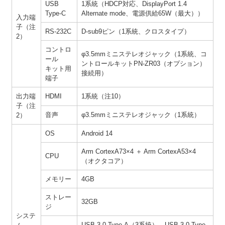
USB
1系統（HDCP対応、DisplayPort 1.4
Type-C
Alternate mode、電源供給65W（最大））
入力端
子（注
RS-232C
D-sub9ピン（1系統、クロスタイプ）
2）
コントロ
φ3.5mmミニステレオジャック（1系統、コ
ール
ントロールキットPN-ZR03（オプション）
キット用
接続用）
端子
出力端
HDMI
1系統（注10）
子（注
音声
φ3.5mmミニステレオジャック（1系統）
2）
OS
Android 14
Arm CortexA73×4 ＋ Arm CortexA53×4
CPU
（オクタコア）
メモリー
4GB
ストレー
32GB
ジ
システ
USB 3.0 Type-A（3系統）、USB 3.0 Type-