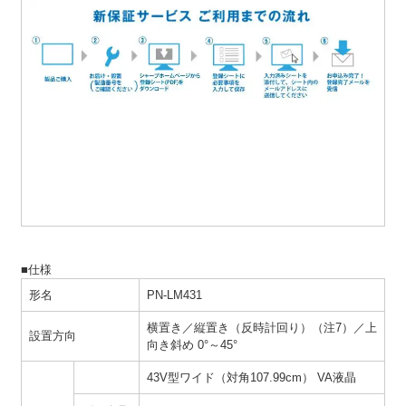
■仕様
形名
PN-LM431
横置き／縦置き（反時計回り）（注7）／上
設置方向
向き斜め 0°～45°
43V型ワイド（対角107.99cm） VA液晶