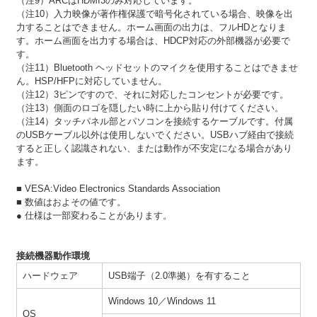
（注9）ARCはHDMI3のみ対応しています。
（注10）入力映像が著作権保護で暗号化されている場合、映像を出
力することはできません。ホーム画面の出力は、フルHDとなりま
す。ホーム画面を出力する場合は、HDCP対応の外部機器が必要で
す。
（注11）Bluetooth ヘッドセットのマイクを使用することはできませ
ん。HSP/HFPに対応していません。
（注12）3ピンですので、それに対応したコンセントが必要です。
（注13）側面のロゴを隠したい時に上から貼り付けてください。
（注14）タッチパネル部とパソコンを接続するケーブルです。付属
のUSBケーブル以外は使用しないでください。USBハブ経由で接続
すると正しく認識されない、または動作が不安定になる場合があり
ます。
■ VESA:Video Electronics Standards Association
■ 数値はおよその値です。
● 仕様は一部変わることがあります。
接続機器動作環境
ハードウェア
USB端子（2.0準拠）を有すること
Windows 10／Windows 11
OS