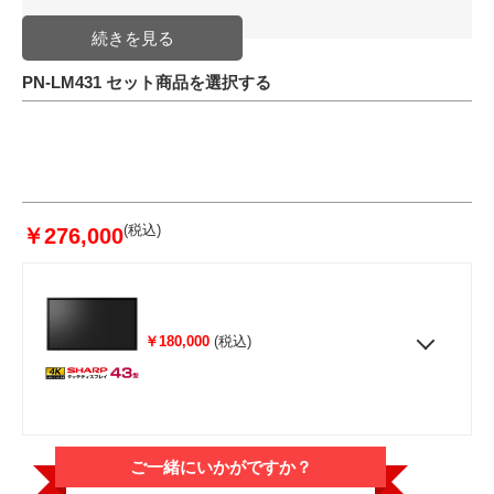
USB Type-C
1系統（HDCP対応、DisplayPort
1.4 Alternate mode、電源供給
65W（最大））
PN-LM431 セット商品を選択する
RS-232C
D-sub9ピン（1系統、クロスタイ
プ）
コントロール
キット用端子
(税込)
￥276,000
φ3.5mmミニステレオジャック（1
系統、コントロールキットPN-
ZR03（オプション）接続用）
特徴
高精細4K液晶パネル搭載
配送方法
メーカー直送品
￥180,000
(税込)
発送日目安
5営業日程度で出荷(メーカー在庫
が有る場合)
JAN
ご一緒にいかがですか？