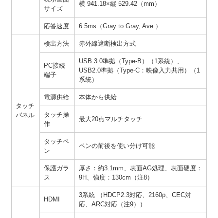
横 941.18×縦 529.42（mm）
サイズ
応答速度
6.5ms（Gray to Gray, Ave.）
検出方法
赤外線遮断検出方式
USB 3.0準拠（Type-B）（1系統）、
PC接続
USB2.0準拠（Type-C：映像入力共用）（1
端子
系統）
電源供給
本体から供給
タッチ
タッチ操
パネル
最大20点マルチタッチ
作
タッチペ
ペンの前後を使い分け可能
ン
保護ガラ
厚さ：約3.1mm、表面AG処理、表面硬度：
ス
9H、強度：130cm（注8）
3系統 （HDCP2.3対応、2160p、CEC対
HDMI
応、ARC対応（注9））