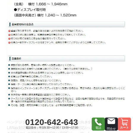
0120-642-643
ペンデジタイザー対応 /HDMI出力 縦/横/上向き斜め設置対応無線
LANax対応/Bluetooth5.3対応/アプリ追加対応/ハドルミ－ティング向
カート
電話受付：平日9:30〜12:00 / 13:00〜17:00
電話
問合せ