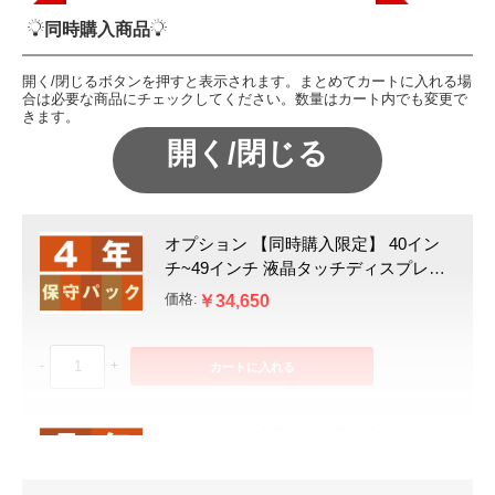
同時購入商品
開く/閉じるボタンを押すと表示されます。まとめてカートに入れる場
合は必要な商品にチェックしてください。数量はカート内でも変更で
きます。
オプション 【同時購入限定】 40イン
チ~49インチ 液晶タッチディスプレイ
BIGPAD 4年保守パック
価格:
￥34,650
-
+
カートに入れる
オプション 【同時購入限定】 40イン
チ~49インチ 液晶タッチディスプレイ
BIGPAD 5年保守パック
価格:
￥42,900