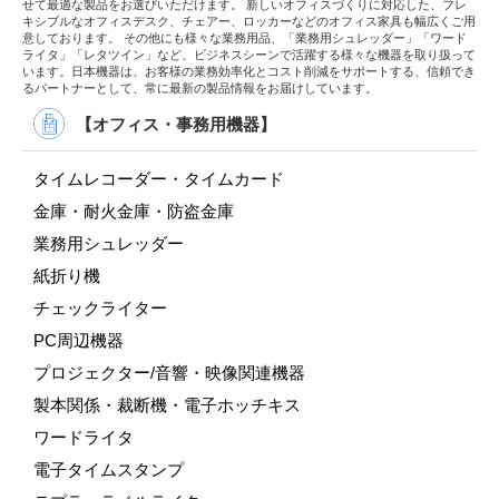
せて最適な製品をお選びいただけます。 新しいオフィスづくりに対応した、フレ
キシブルなオフィスデスク、チェアー、ロッカーなどのオフィス家具も幅広くご用
意しております。 その他にも様々な業務用品、「業務用シュレッダー」「ワード
ライタ」「レタツイン」など、ビジネスシーンで活躍する様々な機器を取り扱って
います。日本機器は、お客様の業務効率化とコスト削減をサポートする、信頼でき
るパートナーとして、常に最新の製品情報をお届けしています。
【オフィス・事務用機器】
タイムレコーダー・タイムカード
金庫・耐火金庫・防盗金庫
業務用シュレッダー
紙折り機
チェックライター
PC周辺機器
プロジェクター/音響・映像関連機器
製本関係・裁断機・電子ホッチキス
ワードライタ
電子タイムスタンプ