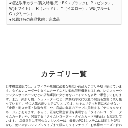
●埋込取手カラー(購入時選択)：BK（ブラック)、P（ピンク）、
W(ホワイト）、R（レッド）、Y（イエロー）、WB(ブルー)、
G（グリーン）
●お届け時の商品状態：完成品
カテゴリ一覧
日本機器通販では、オフィスや店舗に必要な幅広い商品カテゴリを取り揃えていま
す。タイムレコーダーやタイムカードなどの勤怠管理機器をはじめ、レジスターや
デジタルサイネージなどの店舗運営に欠かせないアイテムを多数ご用意しておりま
す。また、紙折り機、シュレッダーなど、業務効率化に役立つ製品も豊富に取り扱
っています。 特に人気の高いカテゴリとしては、セキュリティ対策に欠かせない
「金庫・耐火金庫・防盗金庫」や、店舗の集客力アップに貢献する「デジタルサイ
ネージ」があります。さらに、正確な勤怠管理を実現する「タイムレコーダー・タ
イムカード」や、関連する「タイムレコーダー・タイムカード消耗品」も充実して
います。 店舗運営に不可欠なレジスターは、最新のPOSシステムに対応した製品
から、使いやすいシンプルタイプまで幅広くラインナップ。お客様のニーズに合わ