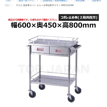
TOP
商品一覧ページ
【業務用品・業務用機器】
医科器機
回診車カ
ート
サカエ 回診車カート えらべる埋込取手カラー SKE2121AM