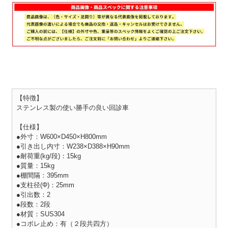
【特徴】
ステンレス製の使い勝手の良い回診車
【仕様】
●外寸：W600×D450×H800mm
●引き出し内寸：W238×D388×H90mm
●耐荷重(kg/段)：15kg
●質量：15kg
●棚間隔：395mm
●支柱径(Φ)：25mm
●引出数：2
●段数：2段
●材質：SUS304
●コボレ止め：有（２段共四方）