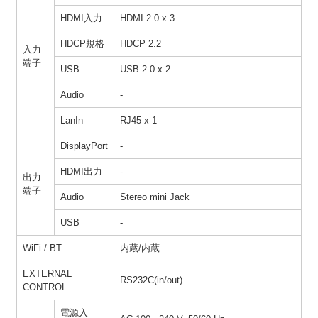
HDMI入力
HDMI 2.0 x 3
HDCP規格
HDCP 2.2
入力
端子
USB
USB 2.0 x 2
Audio
-
LanIn
RJ45 x 1
DisplayPort
-
HDMI出力
-
出力
端子
Audio
Stereo mini Jack
USB
-
WiFi / BT
内蔵/内蔵
EXTERNAL
RS232C(in/out)
CONTROL
電源入