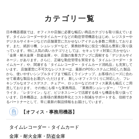
カテゴリ一覧
日本機器通販では、オフィスや店舗に必要な幅広い商品カテゴリを取り揃えていま
す。タイムレコーダーやタイムカードなどの勤怠管理機器をはじめ、レジスターや
デジタルサイネージなどの店舗運営に欠かせないアイテムを多数ご用意しておりま
す。また、紙折り機、シュレッダーなど、業務効率化に役立つ製品も豊富に取り扱
っています。 特に人気の高いカテゴリとしては、セキュリティ対策に欠かせない
「金庫・耐火金庫・防盗金庫」や、店舗の集客力アップに貢献する「デジタルサイ
ネージ」があります。さらに、正確な勤怠管理を実現する「タイムレコーダー・タ
イムカード」や、関連する「タイムレコーダー・タイムカード消耗品」も充実して
います。 店舗運営に不可欠なレジスターは、最新のPOSシステムに対応した製品
から、使いやすいシンプルタイプまで幅広くラインナップ。お客様のニーズに合わ
せて最適な製品をお選びいただけます。 新しいオフィスづくりに対応した、フレ
キシブルなオフィスデスク、チェアー、ロッカーなどのオフィス家具も幅広くご用
意しております。 その他にも様々な業務用品、「業務用シュレッダー」「ワード
ライタ」「レタツイン」など、ビジネスシーンで活躍する様々な機器を取り扱って
います。日本機器は、お客様の業務効率化とコスト削減をサポートする、信頼でき
るパートナーとして、常に最新の製品情報をお届けしています。
【オフィス・事務用機器】
タイムレコーダー・タイムカード
金庫・耐火金庫・防盗金庫