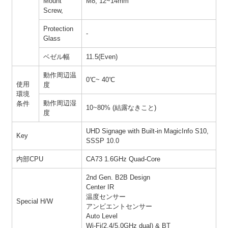
Mount
M8, 12~14mm
Screw,
Protection
-
Glass
ベゼル幅
11.5(Even)
動作周辺温
0℃~ 40℃
使用
度
環境
動作周辺湿
条件
10~80% (結露なきこと)
度
UHD Signage with Built-in MagicInfo S10,
Key
SSSP 10.0
内部CPU
CA73 1.6GHz Quad-Core
2nd Gen. B2B Design
Center IR
温度センサー
Special H/W
アンビエントセンサー
Auto Level
Wi-Fi(2.4/5.0GHz dual) & BT