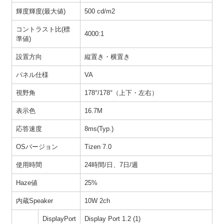
輝度輝度(最大値)
500 cd/m2
コントラスト比(標
4000:1
準値)
設置方向
縦置き・横置き
パネル仕様
VA
視野角
178°/178°（上下・左右）
表示色
16.7M
応答速度
8ms(Typ.)
OSバージョン
Tizen 7.0
使用時間
24時間/日、7日/週
Haze値
25%
内蔵Speaker
10W 2ch
DisplayPort
Display Port 1.2 (1)