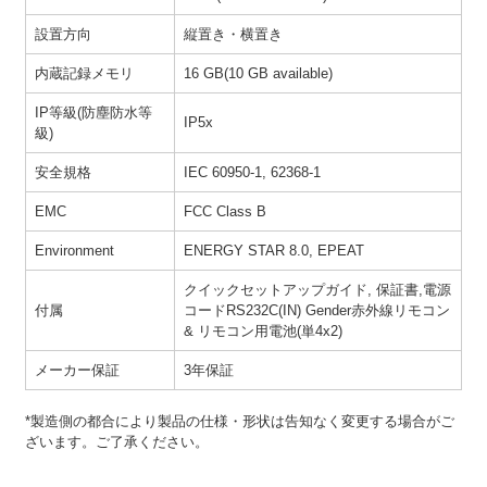
設置方向
縦置き・横置き
内蔵記録メモリ
16 GB(10 GB available)
IP等級(防塵防水等
IP5x
級)
安全規格
IEC 60950-1, 62368-1
EMC
FCC Class B
Environment
ENERGY STAR 8.0, EPEAT
クイックセットアップガイド, 保証書,電源
付属
コードRS232C(IN) Gender赤外線リモコン
& リモコン用電池(単4x2)
メーカー保証
3年保証
*製造側の都合により製品の仕様・形状は告知なく変更する場合がご
ざいます。ご了承ください。