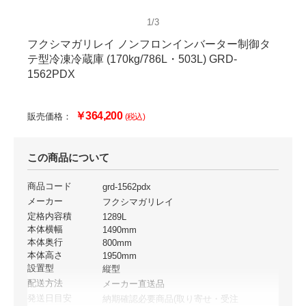
1/3
フクシマガリレイ ノンフロンインバーター制御タ
テ型冷凍冷蔵庫 (170kg/786L・503L) GRD-
1562PDX
￥364,200
販売価格：
(税込)
この商品について
商品コード
grd-1562pdx
メーカー
フクシマガリレイ
定格内容積
1289L
本体横幅
1490mm
本体奥行
800mm
本体高さ
1950mm
設置型
縦型
配送方法
メーカー直送品
発送日目安
納期確認必要商品(取り寄せ・受注