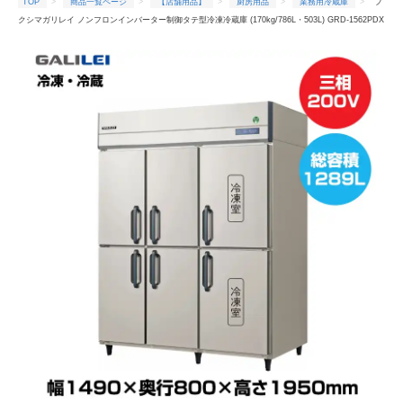
TOP
商品一覧ページ
【店舗用品】
厨房用品
業務用冷蔵庫
フ
クシマガリレイ ノンフロンインバーター制御タテ型冷凍冷蔵庫 (170kg/786L・503L) GRD-1562PDX
TOP
商品一覧ページ
【店舗用品】
厨房用品
業務用冷凍庫
フ
クシマガリレイ ノンフロンインバーター制御タテ型冷凍冷蔵庫 (170kg/786L・503L) GRD-1562PDX