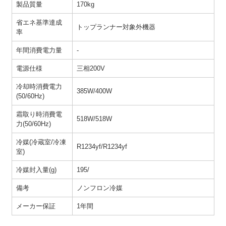
製品質量
170kg
省エネ基準達成
トップランナー対象外機器
率
年間消費電力量
-
電源仕様
三相200V
冷却時消費電力
385W/400W
(50/60Hz)
霜取り時消費電
518W/518W
力(50/60Hz)
冷媒(冷蔵室/冷凍
R1234yf/R1234yf
室)
冷媒封入量(g)
195/
備考
ノンフロン冷媒
メーカー保証
1年間