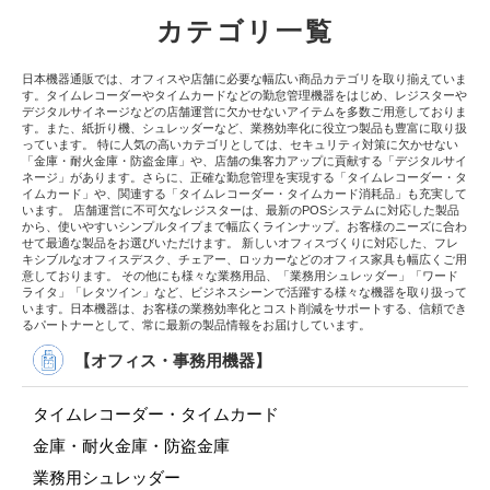
カテゴリ一覧
日本機器通販では、オフィスや店舗に必要な幅広い商品カテゴリを取り揃えていま
す。タイムレコーダーやタイムカードなどの勤怠管理機器をはじめ、レジスターや
デジタルサイネージなどの店舗運営に欠かせないアイテムを多数ご用意しておりま
す。また、紙折り機、シュレッダーなど、業務効率化に役立つ製品も豊富に取り扱
っています。 特に人気の高いカテゴリとしては、セキュリティ対策に欠かせない
「金庫・耐火金庫・防盗金庫」や、店舗の集客力アップに貢献する「デジタルサイ
ネージ」があります。さらに、正確な勤怠管理を実現する「タイムレコーダー・タ
イムカード」や、関連する「タイムレコーダー・タイムカード消耗品」も充実して
います。 店舗運営に不可欠なレジスターは、最新のPOSシステムに対応した製品
から、使いやすいシンプルタイプまで幅広くラインナップ。お客様のニーズに合わ
せて最適な製品をお選びいただけます。 新しいオフィスづくりに対応した、フレ
キシブルなオフィスデスク、チェアー、ロッカーなどのオフィス家具も幅広くご用
意しております。 その他にも様々な業務用品、「業務用シュレッダー」「ワード
ライタ」「レタツイン」など、ビジネスシーンで活躍する様々な機器を取り扱って
います。日本機器は、お客様の業務効率化とコスト削減をサポートする、信頼でき
るパートナーとして、常に最新の製品情報をお届けしています。
【オフィス・事務用機器】
タイムレコーダー・タイムカード
金庫・耐火金庫・防盗金庫
業務用シュレッダー