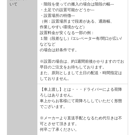
いて
・階段を使っての搬入の場合は階段の幅---
・土足での設置可能かどうか---
・設置場所の特徴---
（例：設置場所まで段差がある、通路幅、
作業しやすい環境かなど）
設置料金が安くなる一部の例：
１階（段差なし）/エレベーター有/間口が広い/
などなど
の場合は好条件です。
※設置の場合は、約1週間前後かかりますのでお
早目のご注文をお待ちしております。
また、原則としまして土日の配送・時間指定は
しておりません。
【車上渡し】とは・・・ドライバーによる荷降
ろしはありません。
車上からお客様にて荷降ろししていただく形態
でございます。
※メーカーより直送手配となるため代引きは不
可とさせて頂きます。
何卒ご了承ください。