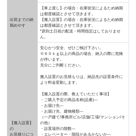
【車上渡し】の場合：在庫状況によるため納期
は都度確認とさせて頂きます。
出荷までの納
【搬入設置】の場合：在庫状況によるため納期
期めやす
は都度確認とさせて頂きます。
*原則土日祝の配送・時間指定はしておりませ
ん。
安心かつ安全、ぜひご検討下さい。
※６０ｋｇ以上の商品の場合、納入の際に危険
が伴います。
充分にご判断ください。
搬入設置のお見積もりは、納品先の設置条件に
より料金変動します。
【搬入設置の際、教えていただく事項】
・ご購入予定の商品名称(品番)---
・お届け先---
・お届け先、建物種類---
（一戸建て/事務所ビル/店舗/工場/マンション/そ
【搬入設置】
の他）
の
・設置場所の階数---
お見積りにつ
・エレベーター・階段があるかないか---