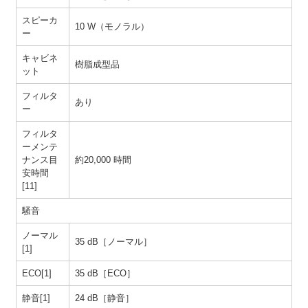
スピーカ
10 W（モノラル）
ー
キャビネ
樹脂成型品
ット
フィルタ
あり
ー
フィルタ
ーメンテ
ナンス目
約20,000 時間
安時間
[11]
騒音
ノーマル
35 dB［ノーマル］
[1]
ECO[1]
35 dB［ECO］
静音[1]
24 dB［静音］