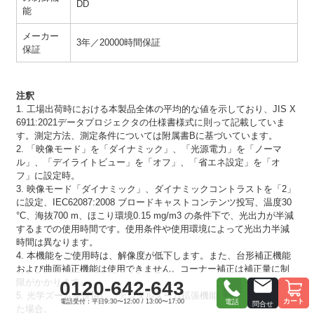
DD
能
メーカー
3年／20000時間保証
保証
注釈
1. 工場出荷時における本製品全体の平均的な値を示しており、JIS X
6911:2021データプロジェクタの仕様書様式に則って記載していま
す。測定方法、測定条件については附属書Bに基づいています。
2. 「映像モード」を「ダイナミック」、「光源電力」を「ノーマ
ル」、「デイライトビュー」を「オフ」、「省エネ設定」を「オ
フ」に設定時。
3. 映像モード「ダイナミック」、ダイナミックコントラストを「2」
に設定、IEC62087:2008 ブロードキャストコンテンツ投写、温度30
°C、海抜700 m、ほこり環境0.15 mg/m3 の条件下で、光出力が半減
するまでの使用時間です。使用条件や使用環境によって光出力半減
時間は異なります。
4. 本機能をご使用時は、解像度が低下します。また、台形補正機能
および曲面補正機能は使用できません。コーナー補正は補正量に制
限がかかります。
0120-642-643
5. 光学ズームを併用し、デジタルズーム拡張機能の倍率を80 %にし
カート
電話受付：平日9:30〜12:00 / 13:00〜17:00
電話
問合せ
た場合。