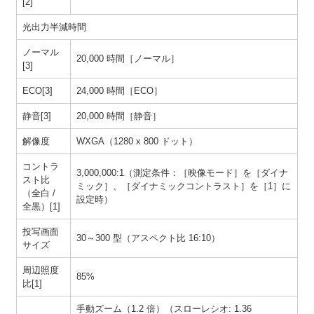
[2]
光出力半減時間
ノーマル
20,000 時間［ノーマル］
[3]
ECO[3]
24,000 時間［ECO］
静音[3]
20,000 時間［静音］
解像度
WXGA（1280 x 800 ドット）
コントラ
3,000,000:1（測定条件：［映像モード］を［ダイナ
スト比
ミック］、［ダイナミックコントラスト］を［1］に
（全白 /
設定時）
全黒）[1]
投写画面
30～300 型（アスペクト比 16:10）
サイズ
周辺照度
85%
比[1]
手動ズーム（1.2 倍）（スローレシオ: 1.36