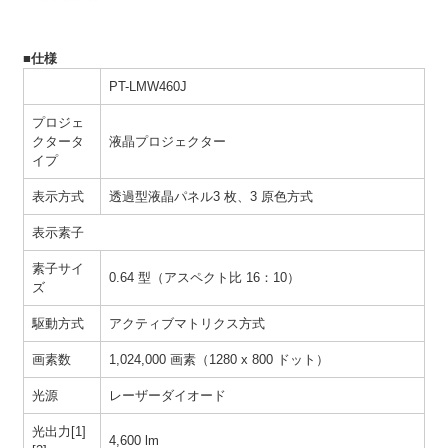
■仕様
PT-LMW460J
プロジェ
クタータ
液晶プロジェクター
イプ
表示方式
透過型液晶パネル3 枚、3 原色方式
表示素子
素子サイ
0.64 型（アスペクト比 16：10）
ズ
駆動方式
アクティブマトリクス方式
画素数
1,024,000 画素（1280 x 800 ドット）
光源
レーザーダイオード
光出力[1]
4,600 lm