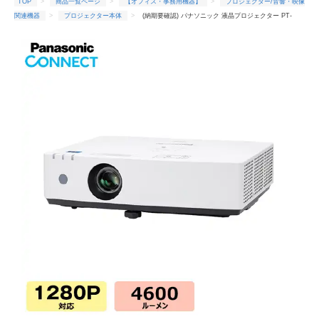
TOP
商品一覧ページ
【オフィス・事務用機器】
プロジェクター/音響・映像
関連機器
プロジェクター本体
(納期要確認) パナソニック 液晶プロジェクター PT-
LMW460J