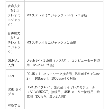
音声入力
（M3 ス
テレオミ
M3 ステレオミニジャック（L/R） x 2 系統
ニジャッ
ク）
音声出力
（M3 ス
テレオミ
M3 ステレオミニジャック x 1 系統
ニジャッ
ク）
SERIAL
D-sub 9P x 1 系統（メス型）、コンピューター制御
入力
用（RS-232C 準拠）
RJ-45 x 1、ネットワーク接続用、PJLinkTM（Class
LAN
2）、10Base-T、100Base-TX 対応
USB タイプA x 1、別売品ワイヤレスモジュール
USB タイ
（AJ-WM50GT）接続用、USB メモリー接続用、給
プ A
電用（DC 5 V、最大2 A [8]）
対応する