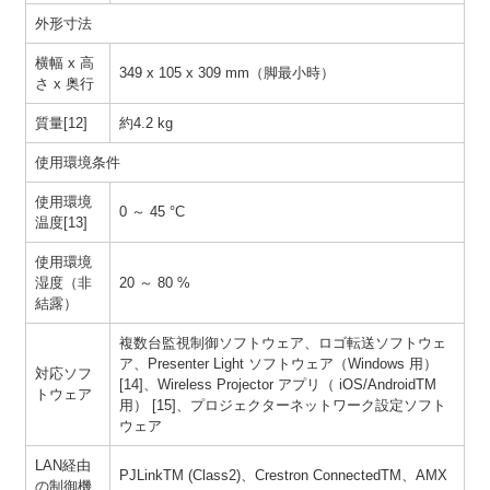
外形寸法
横幅 x 高
349 x 105 x 309 mm（脚最小時）
さ x 奥行
質量[12]
約4.2 kg
使用環境条件
使用環境
0 ～ 45 °C
温度[13]
使用環境
湿度（非
20 ～ 80 %
結露）
複数台監視制御ソフトウェア、ロゴ転送ソフトウェ
ア、Presenter Light ソフトウェア（Windows 用）
対応ソフ
[14]、Wireless Projector アプリ（ iOS/AndroidTM
トウェア
用） [15]、プロジェクターネットワーク設定ソフト
ウェア
LAN経由
PJLinkTM (Class2)、Crestron ConnectedTM、AMX
の制御機