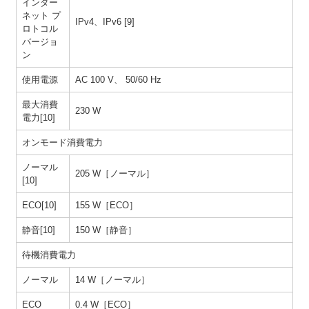
インター
ネット プ
IPv4、IPv6 [9]
ロトコル
バージョ
ン
使用電源
AC 100 V、 50/60 Hz
最大消費
230 W
電力[10]
オンモード消費電力
ノーマル
205 W［ノーマル］
[10]
ECO[10]
155 W［ECO］
静音[10]
150 W［静音］
待機消費電力
ノーマル
14 W［ノーマル］
ECO
0.4 W［ECO］