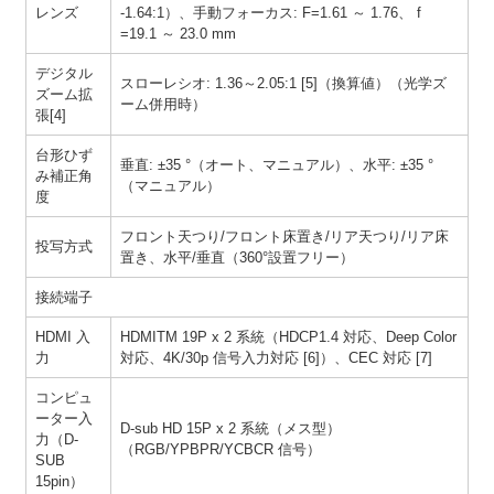
レンズ
-1.64:1）、手動フォーカス: F=1.61 ～ 1.76、 f
=19.1 ～ 23.0 mm
デジタル
スローレシオ: 1.36～2.05:1 [5]（換算値）（光学ズ
ズーム拡
ーム併用時）
張[4]
台形ひず
垂直: ±35 °（オート、マニュアル）、水平: ±35 °
み補正角
（マニュアル）
度
フロント天つり/フロント床置き/リア天つり/リア床
投写方式
置き、水平/垂直（360°設置フリー）
接続端子
HDMI 入
HDMITM 19P x 2 系統（HDCP1.4 対応、Deep Color
力
対応、4K/30p 信号入力対応 [6]）、CEC 対応 [7]
コンピュ
ーター入
D-sub HD 15P x 2 系統（メス型）
力（D-
（RGB/YPBPR/YCBCR 信号）
SUB
15pin）