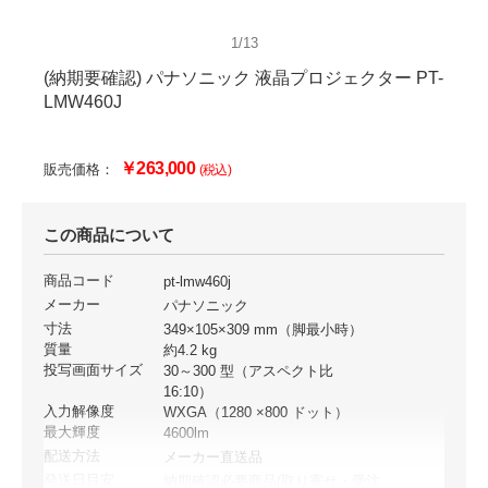
1/13
(納期要確認) パナソニック 液晶プロジェクター PT-
LMW460J
￥263,000
販売価格：
(税込)
この商品について
商品コード
pt-lmw460j
メーカー
パナソニック
寸法
349×105×309 mm（脚最小時）
質量
約4.2 kg
投写画面サイズ
30～300 型（アスペクト比
16:10）
入力解像度
WXGA（1280 ×800 ドット）
最大輝度
4600lm
配送方法
メーカー直送品
発送日目安
納期確認必要商品(取り寄せ・受注