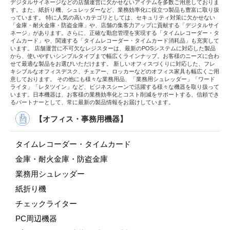
デジタルサイネージなどの店舗運営に欠かせないアイテムを多数ご用意しておりま
す。また、紙折り機、シュレッダーなど、業務効率化に役立つ製品も豊富に取り扱
っています。 特に人気の高いカテゴリとしては、セキュリティ対策に欠かせない
「金庫・耐火金庫・防盗金庫」や、店舗の集客力アップに貢献する「デジタルサイ
ネージ」があります。さらに、正確な勤怠管理を実現する「タイムレコーダー・タ
イムカード」や、関連する「タイムレコーダー・タイムカード消耗品」も充実して
います。 店舗運営に不可欠なレジスターは、最新のPOSシステムに対応した製品
から、使いやすいシンプルタイプまで幅広くラインナップ。お客様のニーズに合わ
せて最適な製品をお選びいただけます。 新しいオフィスづくりに対応した、フレ
キシブルなオフィスデスク、チェアー、ロッカーなどのオフィス家具も幅広くご用
意しております。 その他にも様々な業務用品、「業務用シュレッダー」「ワード
ライタ」「レタツイン」など、ビジネスシーンで活躍する様々な機器を取り扱って
います。日本機器は、お客様の業務効率化とコスト削減をサポートする、信頼でき
るパートナーとして、常に最新の製品情報をお届けしています。
【オフィス・事務用機器】
タイムレコーダー・タイムカード
金庫・耐火金庫・防盗金庫
業務用シュレッダー
紙折り機
チェックライター
PC周辺機器