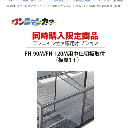
TOP
商品一覧ページ
【その他】
同時購入商品
オプション 【同時購
入限定】 ステンレス光 ワンニャンカァ専用オプション FH-90M/FH-120M用中仕切板取付（板厚1
ｔ）