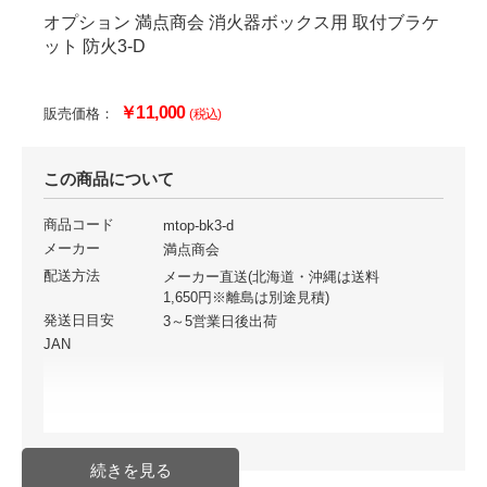
オプション 満点商会 消火器ボックス用 取付ブラケ
ット 防火3-D
￥11,000
販売価格：
(税込)
この商品について
商品コード
mtop-bk3-d
メーカー
満点商会
配送方法
メーカー直送(北海道・沖縄は送料
1,650円※離島は別途見積)
発送日目安
3～5営業日後出荷
JAN