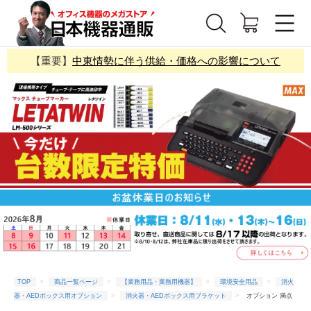
【重要】
中東情勢に伴う供給・価格への影響について
TOP
商品一覧ページ
【業務用品・業務用機器】
環境安全用品
消火
器・AEDボックス用オプション
消火器・AEDボックス用ブラケット
オプション 満点
商会 消火器ボックス用 取付ブラケット 防火3-D