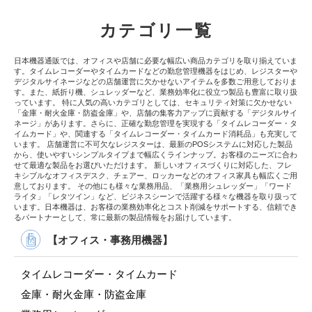
カテゴリ一覧
日本機器通販では、オフィスや店舗に必要な幅広い商品カテゴリを取り揃えていま
す。タイムレコーダーやタイムカードなどの勤怠管理機器をはじめ、レジスターや
デジタルサイネージなどの店舗運営に欠かせないアイテムを多数ご用意しておりま
す。また、紙折り機、シュレッダーなど、業務効率化に役立つ製品も豊富に取り扱
っています。 特に人気の高いカテゴリとしては、セキュリティ対策に欠かせない
「金庫・耐火金庫・防盗金庫」や、店舗の集客力アップに貢献する「デジタルサイ
ネージ」があります。さらに、正確な勤怠管理を実現する「タイムレコーダー・タ
イムカード」や、関連する「タイムレコーダー・タイムカード消耗品」も充実して
います。 店舗運営に不可欠なレジスターは、最新のPOSシステムに対応した製品
から、使いやすいシンプルタイプまで幅広くラインナップ。お客様のニーズに合わ
せて最適な製品をお選びいただけます。 新しいオフィスづくりに対応した、フレ
キシブルなオフィスデスク、チェアー、ロッカーなどのオフィス家具も幅広くご用
意しております。 その他にも様々な業務用品、「業務用シュレッダー」「ワード
ライタ」「レタツイン」など、ビジネスシーンで活躍する様々な機器を取り扱って
います。日本機器は、お客様の業務効率化とコスト削減をサポートする、信頼でき
るパートナーとして、常に最新の製品情報をお届けしています。
【オフィス・事務用機器】
タイムレコーダー・タイムカード
金庫・耐火金庫・防盗金庫