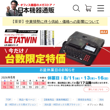
【重要】
中東情勢に伴う供給・価格への影響について
TOP
商品一覧ページ
【業務用品・業務用機器】
環境安全用品
消火
器・AEDボックス用オプション
消火器・AEDボックス用ブラケット
オプション 満点
商会 消火器ボックス用 取付ブラケット 防火3-B