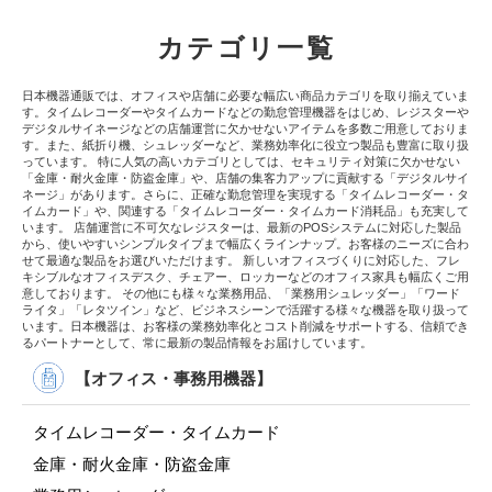
カテゴリ一覧
日本機器通販では、オフィスや店舗に必要な幅広い商品カテゴリを取り揃えていま
す。タイムレコーダーやタイムカードなどの勤怠管理機器をはじめ、レジスターや
デジタルサイネージなどの店舗運営に欠かせないアイテムを多数ご用意しておりま
す。また、紙折り機、シュレッダーなど、業務効率化に役立つ製品も豊富に取り扱
っています。 特に人気の高いカテゴリとしては、セキュリティ対策に欠かせない
「金庫・耐火金庫・防盗金庫」や、店舗の集客力アップに貢献する「デジタルサイ
ネージ」があります。さらに、正確な勤怠管理を実現する「タイムレコーダー・タ
イムカード」や、関連する「タイムレコーダー・タイムカード消耗品」も充実して
います。 店舗運営に不可欠なレジスターは、最新のPOSシステムに対応した製品
から、使いやすいシンプルタイプまで幅広くラインナップ。お客様のニーズに合わ
せて最適な製品をお選びいただけます。 新しいオフィスづくりに対応した、フレ
キシブルなオフィスデスク、チェアー、ロッカーなどのオフィス家具も幅広くご用
意しております。 その他にも様々な業務用品、「業務用シュレッダー」「ワード
ライタ」「レタツイン」など、ビジネスシーンで活躍する様々な機器を取り扱って
います。日本機器は、お客様の業務効率化とコスト削減をサポートする、信頼でき
るパートナーとして、常に最新の製品情報をお届けしています。
【オフィス・事務用機器】
タイムレコーダー・タイムカード
金庫・耐火金庫・防盗金庫