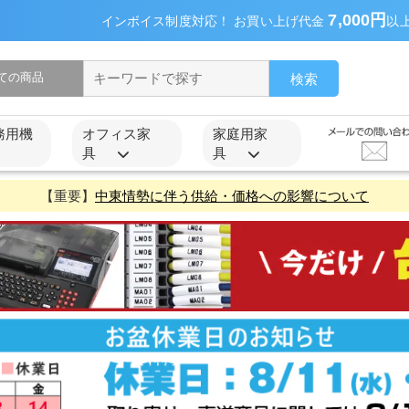
7,000円
インボイス制度対応！ お買い上げ代金
以
検索
務用機
オフィス家
家庭用家
具
具
【重要】
中東情勢に伴う供給・価格への影響について