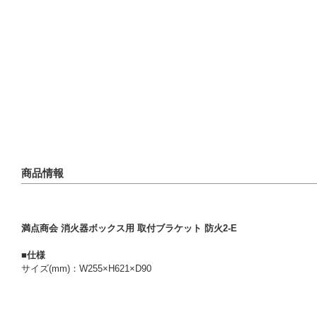
商品情報
満点商会 消火器ボックス用 取付ブラケット 防火2-E
■仕様
サイズ(mm)：W255×H621×D90