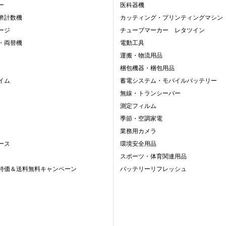
ー
医科器機
幣計数機
カッティング・プリンティングマシン
ージ
チューブマーカー レタツイン
・両替機
電動工具
運搬・物流用品
梱包機器・梱包用品
イム
蓄電システム・モバイルバッテリー
無線・トランシーバー
測定フィルム
季節・空調家電
業務用カメラ
ース
環境安全用品
スポーツ・体育関連用品
特価＆送料無料キャンペーン
バッテリーリフレッシュ