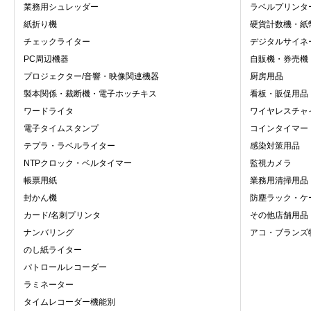
業務用シュレッダー
ラベルプリンタ
紙折り機
硬貨計数機・紙
チェックライター
デジタルサイネ
PC周辺機器
自販機・券売機
プロジェクター/音響・映像関連機器
厨房用品
製本関係・裁断機・電子ホッチキス
看板・販促用品
ワードライタ
ワイヤレスチャ
X
電子タイムスタンプ
コインタイマー
テプラ・ラベルライター
感染対策用品
NTPクロック・ベルタイマー
監視カメラ
帳票用紙
業務用清掃用品
封かん機
防塵ラック・ケ
カード/名刺プリンタ
その他店舗用品
ナンバリング
アコ・ブランズ
のし紙ライター
パトロールレコーダー
ラミネーター
タイムレコーダー機能別