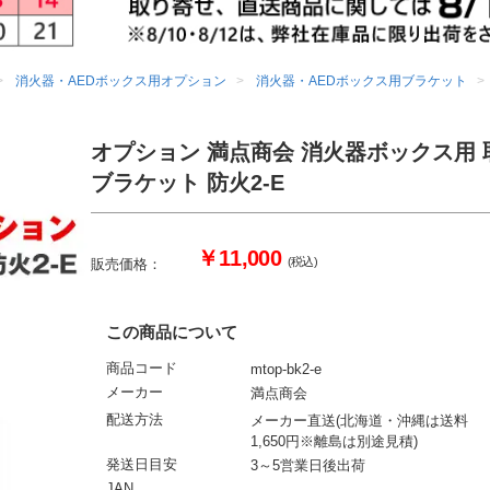
消火器・AEDボックス用オプション
消火器・AEDボックス用ブラケット
オプション 満点商会 消火器ボックス用 
ブラケット 防火2-E
￥11,000
(税込)
販売価格：
この商品について
商品コード
mtop-bk2-e
メーカー
満点商会
配送方法
メーカー直送(北海道・沖縄は送料
1,650円※離島は別途見積)
発送日目安
3～5営業日後出荷
JAN