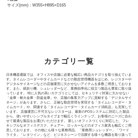
サイズ(mm)：W355×H895×D165
カテゴリ一覧
日本機器通販では、オフィスや店舗に必要な幅広い商品カテゴリを取り揃えていま
す。タイムレコーダーやタイムカードなどの勤怠管理機器をはじめ、レジスターや
デジタルサイネージなどの店舗運営に欠かせないアイテムを多数ご用意しておりま
す。また、紙折り機、シュレッダーなど、業務効率化に役立つ製品も豊富に取り扱
っています。 特に人気の高いカテゴリとしては、セキュリティ対策に欠かせない
「金庫・耐火金庫・防盗金庫」や、店舗の集客力アップに貢献する「デジタルサイ
ネージ」があります。さらに、正確な勤怠管理を実現する「タイムレコーダー・タ
イムカード」や、関連する「タイムレコーダー・タイムカード消耗品」も充実して
います。 店舗運営に不可欠なレジスターは、最新のPOSシステムに対応した製品
から、使いやすいシンプルタイプまで幅広くラインナップ。お客様のニーズに合わ
せて最適な製品をお選びいただけます。 新しいオフィスづくりに対応した、フレ
キシブルなオフィスデスク、チェアー、ロッカーなどのオフィス家具も幅広くご用
意しております。 その他にも様々な業務用品、「業務用シュレッダー」「ワード
ライタ」「レタツイン」など、ビジネスシーンで活躍する様々な機器を取り扱って