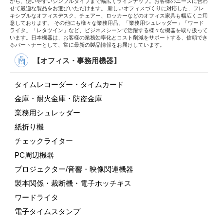
から、使いやすいシンプルタイプまで幅広くラインナップ。お客様のニーズに合わ
せて最適な製品をお選びいただけます。 新しいオフィスづくりに対応した、フレ
キシブルなオフィスデスク、チェアー、ロッカーなどのオフィス家具も幅広くご用
意しております。 その他にも様々な業務用品、「業務用シュレッダー」「ワード
ライタ」「レタツイン」など、ビジネスシーンで活躍する様々な機器を取り扱って
います。日本機器は、お客様の業務効率化とコスト削減をサポートする、信頼でき
るパートナーとして、常に最新の製品情報をお届けしています。
【オフィス・事務用機器】
タイムレコーダー・タイムカード
金庫・耐火金庫・防盗金庫
業務用シュレッダー
紙折り機
チェックライター
PC周辺機器
プロジェクター/音響・映像関連機器
製本関係・裁断機・電子ホッチキス
ワードライタ
電子タイムスタンプ