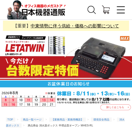
【重要】
中東情勢に伴う供給・価格への影響について
TOP
商品一覧ページ
【業務用品・業務用機器】
環境安全用品
消火
器ボックス
満点商会 消火器ボックス 半埋込型オープン MHES-RL