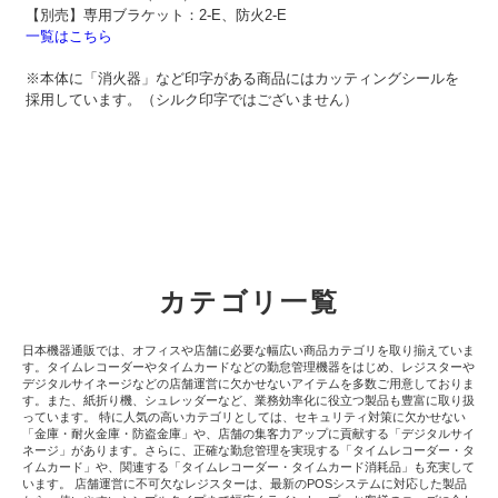
【別売】専用ブラケット：2-E、防火2-E
一覧はこちら
※本体に「消火器」など印字がある商品にはカッティングシールを
採用しています。（シルク印字ではございません）
カテゴリ一覧
日本機器通販では、オフィスや店舗に必要な幅広い商品カテゴリを取り揃えていま
す。タイムレコーダーやタイムカードなどの勤怠管理機器をはじめ、レジスターや
デジタルサイネージなどの店舗運営に欠かせないアイテムを多数ご用意しておりま
す。また、紙折り機、シュレッダーなど、業務効率化に役立つ製品も豊富に取り扱
っています。 特に人気の高いカテゴリとしては、セキュリティ対策に欠かせない
「金庫・耐火金庫・防盗金庫」や、店舗の集客力アップに貢献する「デジタルサイ
ネージ」があります。さらに、正確な勤怠管理を実現する「タイムレコーダー・タ
イムカード」や、関連する「タイムレコーダー・タイムカード消耗品」も充実して
います。 店舗運営に不可欠なレジスターは、最新のPOSシステムに対応した製品