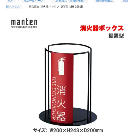
TOP
商品一覧ページ
【業務用品・業務用機器】
環境安全用品
消火
器ボックス
満点商会 消火器ボックス 据置型 MH-1661B