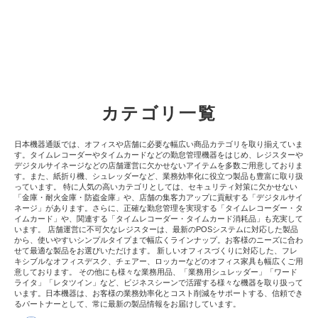
カテゴリ一覧
日本機器通販では、オフィスや店舗に必要な幅広い商品カテゴリを取り揃えていま
す。タイムレコーダーやタイムカードなどの勤怠管理機器をはじめ、レジスターや
デジタルサイネージなどの店舗運営に欠かせないアイテムを多数ご用意しておりま
す。また、紙折り機、シュレッダーなど、業務効率化に役立つ製品も豊富に取り扱
っています。 特に人気の高いカテゴリとしては、セキュリティ対策に欠かせない
「金庫・耐火金庫・防盗金庫」や、店舗の集客力アップに貢献する「デジタルサイ
ネージ」があります。さらに、正確な勤怠管理を実現する「タイムレコーダー・タ
イムカード」や、関連する「タイムレコーダー・タイムカード消耗品」も充実して
います。 店舗運営に不可欠なレジスターは、最新のPOSシステムに対応した製品
から、使いやすいシンプルタイプまで幅広くラインナップ。お客様のニーズに合わ
せて最適な製品をお選びいただけます。 新しいオフィスづくりに対応した、フレ
キシブルなオフィスデスク、チェアー、ロッカーなどのオフィス家具も幅広くご用
意しております。 その他にも様々な業務用品、「業務用シュレッダー」「ワード
ライタ」「レタツイン」など、ビジネスシーンで活躍する様々な機器を取り扱って
います。日本機器は、お客様の業務効率化とコスト削減をサポートする、信頼でき
るパートナーとして、常に最新の製品情報をお届けしています。