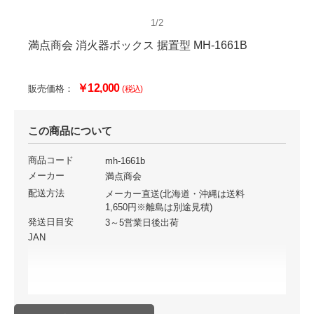
1/2
満点商会 消火器ボックス 据置型 MH-1661B
￥12,000
販売価格：
(税込)
この商品について
商品コード
mh-1661b
メーカー
満点商会
配送方法
メーカー直送(北海道・沖縄は送料
1,650円※離島は別途見積)
発送日目安
3～5営業日後出荷
JAN