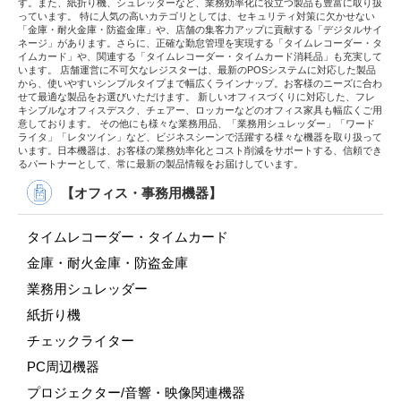
す。また、紙折り機、シュレッダーなど、業務効率化に役立つ製品も豊富に取り扱
っています。 特に人気の高いカテゴリとしては、セキュリティ対策に欠かせない
「金庫・耐火金庫・防盗金庫」や、店舗の集客力アップに貢献する「デジタルサイ
ネージ」があります。さらに、正確な勤怠管理を実現する「タイムレコーダー・タ
イムカード」や、関連する「タイムレコーダー・タイムカード消耗品」も充実して
います。 店舗運営に不可欠なレジスターは、最新のPOSシステムに対応した製品
から、使いやすいシンプルタイプまで幅広くラインナップ。お客様のニーズに合わ
せて最適な製品をお選びいただけます。 新しいオフィスづくりに対応した、フレ
キシブルなオフィスデスク、チェアー、ロッカーなどのオフィス家具も幅広くご用
意しております。 その他にも様々な業務用品、「業務用シュレッダー」「ワード
ライタ」「レタツイン」など、ビジネスシーンで活躍する様々な機器を取り扱って
います。日本機器は、お客様の業務効率化とコスト削減をサポートする、信頼でき
るパートナーとして、常に最新の製品情報をお届けしています。
【オフィス・事務用機器】
タイムレコーダー・タイムカード
金庫・耐火金庫・防盗金庫
業務用シュレッダー
紙折り機
チェックライター
PC周辺機器
プロジェクター/音響・映像関連機器