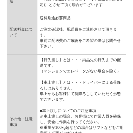
法
定)】
とさせて頂く場合がございます
送料別途必要商品
配送料金につ
ご注文確認後、配送費をご連絡させて頂きま
いて
す。
事前に配送費のご確認をご希望の際はお問合せ
下さい。
【軒先渡し】とは・・・納品先の軒先までの配
送です。
（マンションでエレベータがない場合を除く）
【車上渡し】とは・・・ドライバーによる荷降
ろしはありません。
車上からお客様にて荷降ろししていただく形態
でございます。
■車上渡しについてのご注意事項
※車上渡しの場合、お客様にて作業人員を確保
その他・注意
し、安全に作業を行ってください。
事項
※重量が100kg超などの場合はリフトなどをご用