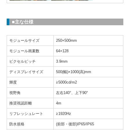
■主な仕様
モジュールサイズ
250×500mm
モジュール画素数
64×128
ピクセルピッチ
3.9mm
ディスプレイサイズ
500(幅)×1000(高)mm
輝度
≧5000cd/m2
視野角
左右140°、上下90°
推奨視認距離
4m
リフレッシュレート
≧1920Hz
防水規格
(前部・後部)IP65/IP65