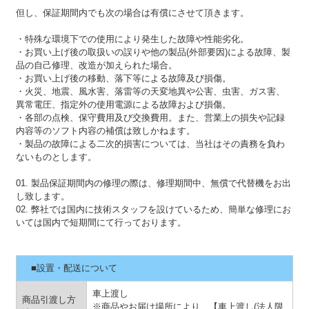
但し、保証期間内でも次の場合は有償にさせて頂きます。
・特殊な環境下での使用により発生した故障や性能劣化。
・お買い上げ後の取扱いの誤りや他の製品(外部要因)による故障、製
品の自己修理、改造が加えられた場合。
・お買い上げ後の移動、落下等による故障及び損傷。
・火災、地震、風水害、落雷等の天変地異や公害、虫害、ガス害、
異常電圧、指定外の使用電源による故障および損傷。
・各部の点検、保守費用及び交換費用。また、営業上の損失や記録
内容等のソフト内容の補償は致しかねます。
・製品の故障による二次的損害については、当社はその責務を負わ
ないものとします。
01. 製品保証期間内の修理の際は、修理期間中、無償で代替機をお出
し致します。
02. 弊社では国内に技術スタッフを設けているため、簡単な修理にお
いては国内で短期間にて行っております。
■設置・配送について
車上渡し
商品引渡し方
※商品やお届け場所により、
【車上渡し(法人限