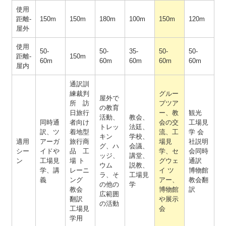
使用
距離-
150m
150m
180m
100m
150m
120m
屋外
使用
50-
50-
35-
50-
50-
距離-
150m
60m
60m
60m
60m
60m
屋内
通訳訓
練裁判
グルー
屋外で
所 訪
プツア
の教育
日旅行
ー、教
観光
活動、
教会、
同時通
者向け
会の交
工場見
トレッ
法廷、
訳、ツ
着地型
流、工
学 会
キン
学校、
適用
アーガ
旅行商
場見
社説明
グ、ハ
会議、
シー
イドや
品 工
学、セ
会同時
ッジ、
講堂、
ン
工場見
場 ト
グウェ
通訳
ウム
説教、
学、講
レーニ
イ ツ
博物館
ラ、そ
工場見
義
ング
アー、
教会翻
の他の
学
教会
博物館
訳
広範囲
翻訳
や展示
の活動
工場見
会
学用