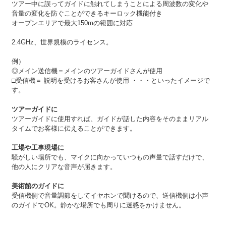
ツアー中に誤ってガイドに触れてしまうことによる周波数の変化や
音量の変化を防ぐことができるキーロック機能付き
オープンエリアで最大150mの範囲に対応
2.4GHz、世界規模のライセンス。
例）
◎メイン送信機＝メインのツアーガイドさんが使用
□受信機＝ 説明を受けるお客さんが使用 ・・・といったイメージで
す。
ツアーガイドに
ツアーガイドに使用すれば、ガイドが話した内容をそのままリアル
タイムでお客様に伝えることができます。
工場や工事現場に
騒がしい場所でも、マイクに向かっていつもの声量で話すだけで、
他の人にクリアな音声が届きます。
美術館のガイドに
受信機側で音量調節をしてイヤホンで聞けるので、送信機側は小声
のガイドでOK。静かな場所でも周りに迷惑をかけません。