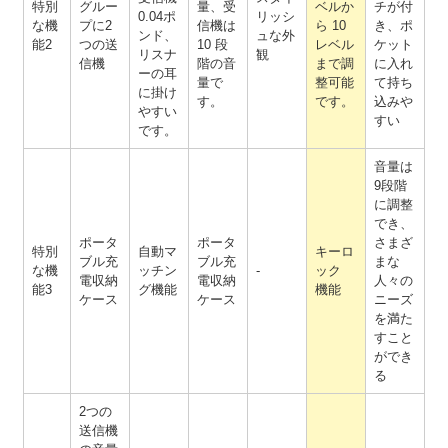
特別
グルー
量、受
ベルか
チが付
0.04ポ
リッシ
な機
プに2
信機は
ら 10
き、ポ
ンド、
ュな外
能2
つの送
10 段
レベル
ケット
リスナ
観
信機
階の音
まで調
に入れ
ーの耳
量で
整可能
て持ち
に掛け
す。
です。
込みや
やすい
すい
です。
音量は
9段階
に調整
でき、
ポータ
ポータ
さまざ
特別
自動マ
キーロ
ブル充
ブル充
まな
な機
ッチン
-
ック
電収納
電収納
人々の
能3
グ機能
機能
ケース
ケース
ニーズ
を満た
すこと
ができ
る
2つの
送信機