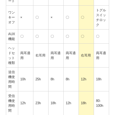
ート
トグル
ワン
スイッ
キー
×
〇
×
〇
〇
チロッ
オフ
ク
AUX
〇
〇
〇
〇
〇
〇
機能
ヘッ
ドセ
両耳適
両耳適
両耳適
両耳適
右耳用
右耳用
ット
用
用
用
用
種類
送信
機使
10h
25h
8h
8h
12h
18h
用時
間
受信
機使
80-
12h
23h
18h
12h
18h
用時
100h
間