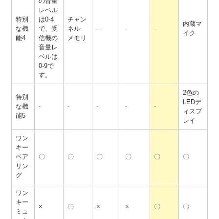
の音量
レベル
特別
は0-4
チャン
内蔵マ
な機
で、受
ネル
-
-
-
イク
能4
信機の
メモリ
音量レ
ベルは
0-9で
す。
2色の
特別
LEDデ
な機
-
-
-
-
-
ィスプ
能5
レイ
ワン
キー
ペア
〇
〇
〇
〇
〇
〇
リン
グ
ワン
キー
×
〇
×
×
〇
〇
ミュ