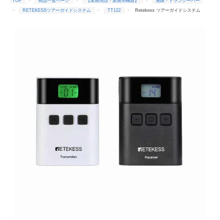
TOP
商品一覧ページ
【業務用品・業務用機器】
無線・トランシーバー
RETEKESSツアーガイドシステム
TT122
Retekess ツアーガイドシステム
TT122 (一方向送信機×1台＆受信機×1台セット)