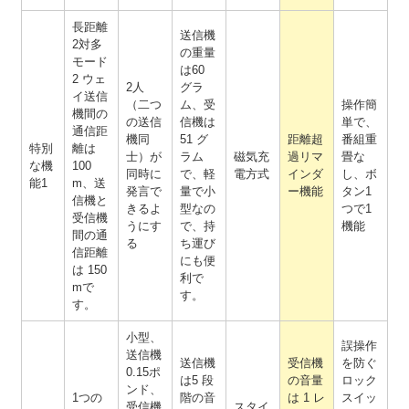
長距離
送信機
2対多
の重量
モード
は60
2 ウェ
2人
グラ
イ送信
（二つ
ム、受
操作簡
機間の
の送信
信機は
単で、
通信距
機同
51 グ
距離超
番組重
特別
離は
士）が
ラム
磁気充
過リマ
畳な
な機
100
同時に
で、軽
電方式
インダ
し、ボ
能1
m、送
発言で
量で小
ー機能
タン1
信機と
きるよ
型なの
つで1
受信機
うにす
で、持
機能
間の通
る
ち運び
信距離
にも便
は 150
利で
mで
す。
す。
小型、
誤操作
送信機
送信機
受信機
を防ぐ
0.15ポ
は5 段
の音量
ロック
ンド、
1つの
階の音
は 1 レ
スイッ
受信機
スタイ