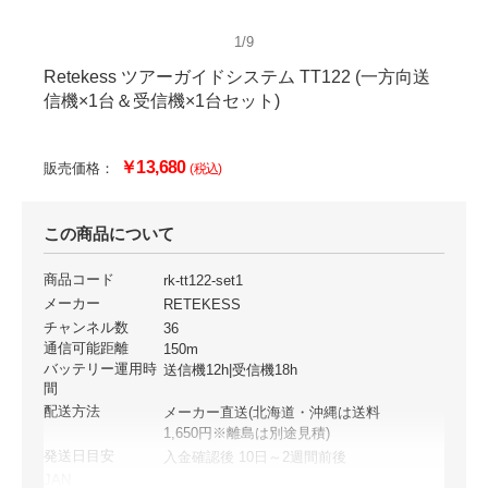
1/9
Retekess ツアーガイドシステム TT122 (一方向送
信機×1台＆受信機×1台セット)
￥13,680
販売価格：
(税込)
この商品について
商品コード
rk-tt122-set1
メーカー
RETEKESS
チャンネル数
36
通信可能距離
150m
バッテリー運用時
送信機12h|受信機18h
間
配送方法
メーカー直送(北海道・沖縄は送料
1,650円※離島は別途見積)
発送日目安
入金確認後 10日～2週間前後
JAN