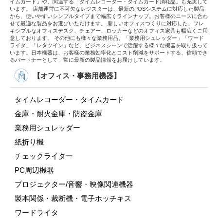
イムカード」や、関連する「タイムレコーダー・タイムカード消耗品」も充実して
います。 店舗運営に不可欠なレジスターは、最新のPOSシステムに対応した製品
から、使いやすいシンプルタイプまで幅広くラインナップ。お客様のニーズに合わ
せて最適な製品をお選びいただけます。 新しいオフィスづくりに対応した、フレ
キシブルなオフィスデスク、チェアー、ロッカーなどのオフィス家具も幅広くご用
意しております。 その他にも様々な業務用品、「業務用シュレッダー」「ワード
ライタ」「レタツイン」など、ビジネスシーンで活躍する様々な機器を取り扱って
います。日本機器は、お客様の業務効率化とコスト削減をサポートする、信頼でき
るパートナーとして、常に最新の製品情報をお届けしています。
【オフィス・事務用機器】
タイムレコーダー・タイムカード
金庫・耐火金庫・防盗金庫
業務用シュレッダー
紙折り機
チェックライター
PC周辺機器
プロジェクター/音響・映像関連機器
製本関係・裁断機・電子ホッチキス
ワードライタ