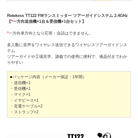
Retekess TT122 FMランスミッター ツアーガイドシステム 2.4GHz
【
*
一方向送信機×1台＆受信機×1台セット】
*
一方向単方向となり応答・会話はできません。
多人数に音声をワイヤレス送信できるワイヤレスツアーガイドシス
テム
ツアーガイドや工場見学、講義での使用に便利で、液晶付きでわか
りやすい
■パッケージ内容（メーカー保証：1年間）
・送信機×1
・受信機×1
・マイク×1
・イヤピース×1
・充電ケーブル×2
・ストラップ×2