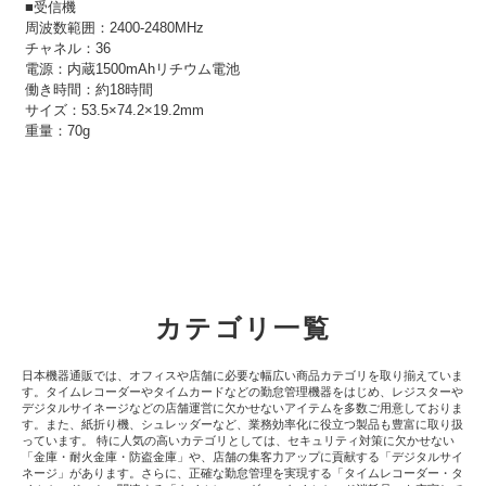
■受信機
周波数範囲：2400-2480MHz
チャネル：36
電源：内蔵1500mAhリチウム電池
働き時間：約18時間
サイズ：53.5×74.2×19.2mm
重量：70g
カテゴリ一覧
日本機器通販では、オフィスや店舗に必要な幅広い商品カテゴリを取り揃えていま
す。タイムレコーダーやタイムカードなどの勤怠管理機器をはじめ、レジスターや
デジタルサイネージなどの店舗運営に欠かせないアイテムを多数ご用意しておりま
す。また、紙折り機、シュレッダーなど、業務効率化に役立つ製品も豊富に取り扱
っています。 特に人気の高いカテゴリとしては、セキュリティ対策に欠かせない
「金庫・耐火金庫・防盗金庫」や、店舗の集客力アップに貢献する「デジタルサイ
ネージ」があります。さらに、正確な勤怠管理を実現する「タイムレコーダー・タ