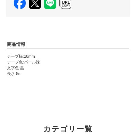
商品情報
テープ幅:18mm
テープ色:パール緑
文字色:黒
長さ:8m
カテゴリ一覧