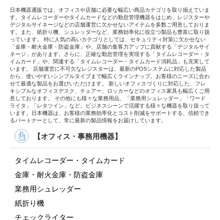
日本機器通販では、オフィスや店舗に必要な幅広い商品カテゴリを取り揃えていま
す。タイムレコーダーやタイムカードなどの勤怠管理機器をはじめ、レジスターや
デジタルサイネージなどの店舗運営に欠かせないアイテムを多数ご用意しておりま
す。また、紙折り機、シュレッダーなど、業務効率化に役立つ製品も豊富に取り扱
っています。 特に人気の高いカテゴリとしては、セキュリティ対策に欠かせない
「金庫・耐火金庫・防盗金庫」や、店舗の集客力アップに貢献する「デジタルサイ
ネージ」があります。さらに、正確な勤怠管理を実現する「タイムレコーダー・タ
イムカード」や、関連する「タイムレコーダー・タイムカード消耗品」も充実して
います。 店舗運営に不可欠なレジスターは、最新のPOSシステムに対応した製品
から、使いやすいシンプルタイプまで幅広くラインナップ。お客様のニーズに合わ
せて最適な製品をお選びいただけます。 新しいオフィスづくりに対応した、フレ
キシブルなオフィスデスク、チェアー、ロッカーなどのオフィス家具も幅広くご用
意しております。 その他にも様々な業務用品、「業務用シュレッダー」「ワード
ライタ」「レタツイン」など、ビジネスシーンで活躍する様々な機器を取り扱って
います。日本機器は、お客様の業務効率化とコスト削減をサポートする、信頼でき
るパートナーとして、常に最新の製品情報をお届けしています。
【オフィス・事務用機器】
タイムレコーダー・タイムカード
金庫・耐火金庫・防盗金庫
業務用シュレッダー
紙折り機
チェックライター