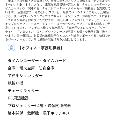
「金庫・耐火金庫・防盗金庫」や、店舗の集客力アップに貢献する「デジタルサイ
ネージ」があります。さらに、正確な勤怠管理を実現する「タイムレコーダー・タ
イムカード」や、関連する「タイムレコーダー・タイムカード消耗品」も充実して
います。 店舗運営に不可欠なレジスターは、最新のPOSシステムに対応した製品
から、使いやすいシンプルタイプまで幅広くラインナップ。お客様のニーズに合わ
せて最適な製品をお選びいただけます。 新しいオフィスづくりに対応した、フレ
キシブルなオフィスデスク、チェアー、ロッカーなどのオフィス家具も幅広くご用
意しております。 その他にも様々な業務用品、「業務用シュレッダー」「ワード
ライタ」「レタツイン」など、ビジネスシーンで活躍する様々な機器を取り扱って
います。日本機器は、お客様の業務効率化とコスト削減をサポートする、信頼でき
るパートナーとして、常に最新の製品情報をお届けしています。
【オフィス・事務用機器】
タイムレコーダー・タイムカード
金庫・耐火金庫・防盗金庫
業務用シュレッダー
紙折り機
チェックライター
PC周辺機器
プロジェクター/音響・映像関連機器
製本関係・裁断機・電子ホッチキス