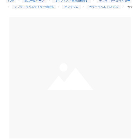
TOP
商品一覧ページ
【オフィス・事務用機器】
テプラ・ラベルライター
テプラ・ラベルライター消耗品
キングジム
カラーラベル パステル
カラ
ーラベル★SC9Y