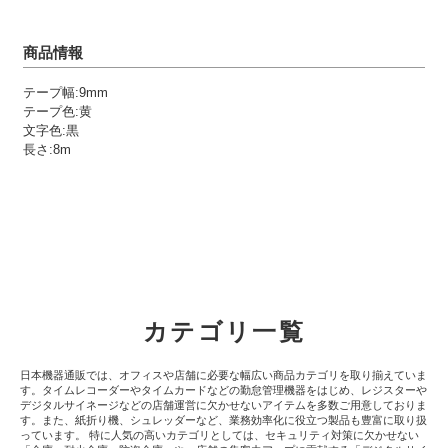
商品情報
テープ幅:9mm
テープ色:黄
文字色:黒
長さ:8m
カテゴリ一覧
日本機器通販では、オフィスや店舗に必要な幅広い商品カテゴリを取り揃えていま
す。タイムレコーダーやタイムカードなどの勤怠管理機器をはじめ、レジスターや
デジタルサイネージなどの店舗運営に欠かせないアイテムを多数ご用意しておりま
す。また、紙折り機、シュレッダーなど、業務効率化に役立つ製品も豊富に取り扱
っています。 特に人気の高いカテゴリとしては、セキュリティ対策に欠かせない