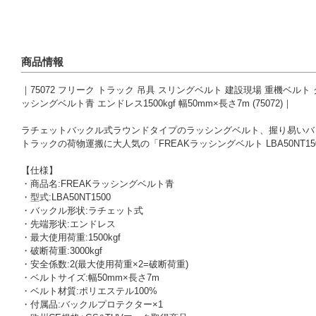
商品情報
｜75072 フリーク トラック 吊具 スリングベルト 建設現場 重機ベルト
ッシングベルト青 エンドレス1500kgf 幅50mm×長さ7m (75072)｜
ラチェットバックル式ラウンドタイプのラッシングベルト、握り易いバ
トラックの荷物運搬に大人気の「FREAKラッシングベルト LBA50N
【仕様】
・商品名:FREAKラッシングベルト青
・型式:LBA50NT1500
・バックル形状:ラチェット式
・先端形状:エンドレス
・最大使用荷重:1500kgf
・破断荷重:3000kgf
・安全係数:2(最大使用荷重×2=破断荷重)
・ベルトサイズ:幅50mm×長さ7m
・ベルト材質:ポリエステル100%
・付属品:バックルプロテクター×1