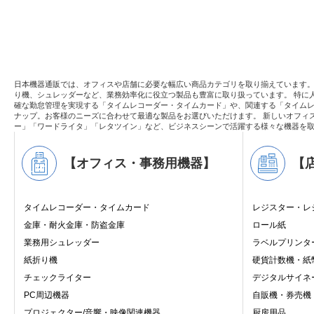
日本機器通販では、オフィスや店舗に必要な幅広い商品カテゴリを取り揃えています
り機、シュレッダーなど、業務効率化に役立つ製品も豊富に取り扱っています。 特に
確な勤怠管理を実現する「タイムレコーダー・タイムカード」や、関連する「タイムレ
ナップ。お客様のニーズに合わせて最適な製品をお選びいただけます。 新しいオフィ
ー」「ワードライタ」「レタツイン」など、ビジネスシーンで活躍する様々な機器を
【オフィス・事務用機器】
【
タイムレコーダー・タイムカード
レジスター・レ
金庫・耐火金庫・防盗金庫
ロール紙
業務用シュレッダー
ラベルプリンタ
紙折り機
硬貨計数機・紙
チェックライター
デジタルサイネ
PC周辺機器
自販機・券売機
プロジェクター/音響・映像関連機器
厨房用品