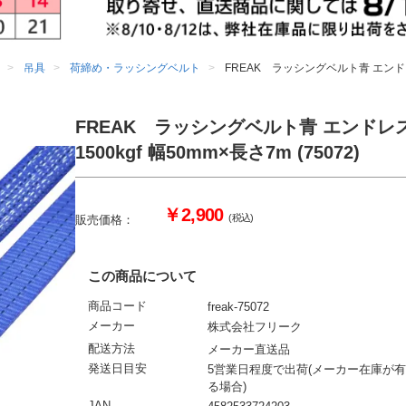
吊具
荷締め・ラッシングベルト
FREAK ラッシングベルト青 エンドレス1
FREAK ラッシングベルト青 エンドレ
1500kgf 幅50mm×長さ7m (75072)
￥2,900
(税込)
販売価格：
この商品について
商品コード
freak-75072
メーカー
株式会社フリーク
配送方法
メーカー直送品
発送日目安
5営業日程度で出荷(メーカー在庫が有
る場合)
JAN