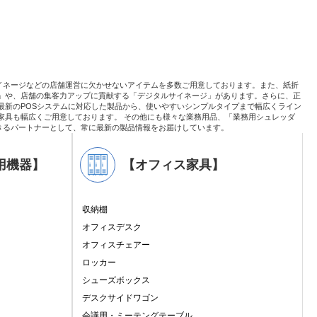
イネージなどの店舗運営に欠かせないアイテムを多数ご用意しております。また、紙折
」や、店舗の集客力アップに貢献する「デジタルサイネージ」があります。さらに、正
最新のPOSシステムに対応した製品から、使いやすいシンプルタイプまで幅広くライン
家具も幅広くご用意しております。 その他にも様々な業務用品、「業務用シュレッダ
きるパートナーとして、常に最新の製品情報をお届けしています。
用機器】
【オフィス家具】
収納棚
オフィスデスク
オフィスチェアー
ロッカー
シューズボックス
デスクサイドワゴン
会議用・ミーテングテーブル