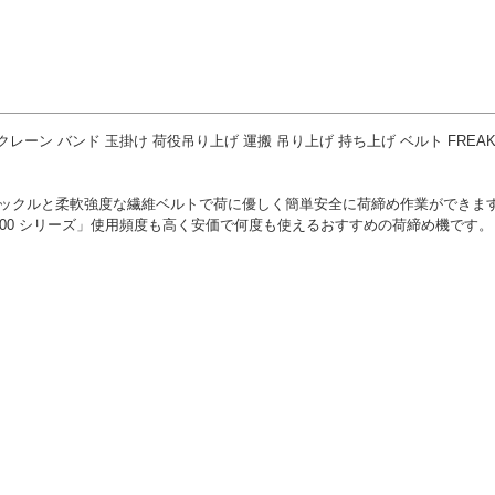
 クレーン バンド 玉掛け 荷役吊り上げ 運搬 吊り上げ 持ち上げ ベルト FREA
ックルと柔軟強度な繊維ベルトで荷に優しく簡単安全に荷締め作業ができま
T1500 シリーズ」使用頻度も高く安価で何度も使えるおすすめの荷締め機です。