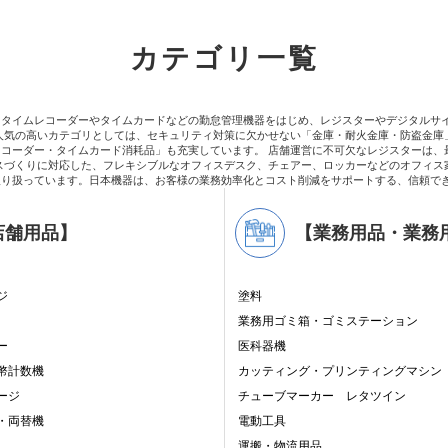
カテゴリ一覧
。タイムレコーダーやタイムカードなどの勤怠管理機器をはじめ、レジスターやデジタルサ
人気の高いカテゴリとしては、セキュリティ対策に欠かせない「金庫・耐火金庫・防盗金庫
コーダー・タイムカード消耗品」も充実しています。 店舗運営に不可欠なレジスターは、
スづくりに対応した、フレキシブルなオフィスデスク、チェアー、ロッカーなどのオフィス
取り扱っています。日本機器は、お客様の業務効率化とコスト削減をサポートする、信頼で
店舗用品】
【業務用品・業務
ジ
塗料
業務用ゴミ箱・ゴミステーション
ー
医科器機
幣計数機
カッティング・プリンティングマシン
ージ
チューブマーカー レタツイン
・両替機
電動工具
運搬・物流用品