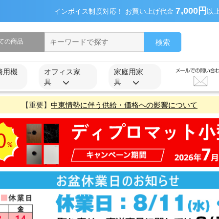
7,000円
インボイス制度対応！ お買い上げ代金
以
検索
務用機
オフィス家
家庭用家
具
具
【重要】
中東情勢に伴う供給・価格への影響について