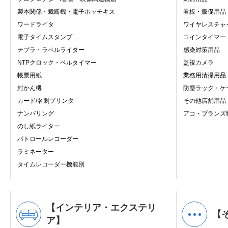
製本関係・裁断機・電子ホッチキス
看板・販促用品
ワードライタ
ワイヤレスチャ
電子タイムスタンプ
コインタイマー
テプラ・ラベルライター
感染対策用品
NTPクロック・ベルタイマー
監視カメラ
帳票用紙
業務用清掃用品
封かん機
防塵ラック・ケ
カード/名刺プリンタ
その他店舗用品
ナンバリング
アコ・ブランズ
のし紙ライター
パトロールレコーダー
ラミネーター
タイムレコーダー機能別
【インテリア・エクステリ
【
ア】