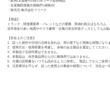
・欧州CE規格+GS&TUVマーク取得商品
・生産物賠償責任保険(PL保険)付
・販売元:株式会社フリーク
【用途】
トラック・陸海運業界・パレットなどの運搬、荷崩れ防止はもちろん、
近年発生の多い地震やゲリラ豪雨・台風の安全対策グッズとしてもお勧
【安全上のご注意】
1、誤った操作や日頃の点検を怠れば、荷の落下など危険な状態になり
2、使用方法・使用荷重を考慮し、余裕のある製品を選定してください
3、本製品で玉掛作業はできません。
4、本製品は、化学薬品用ならびに耐熱用ではありません。
5、付属の説明書をいつでも読めるように保管し、熟読してからご使用
6、注意事項を守らず、誤った使用上の事故や損害について、当社は一