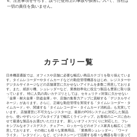
6、注意事項を守らず、誤った使用上の事故や損害について、当社は
一切の責任を負いません。
カテゴリ一覧
日本機器通販では、オフィスや店舗に必要な幅広い商品カテゴリを取り揃えていま
す。タイムレコーダーやタイムカードなどの勤怠管理機器をはじめ、レジスターや
デジタルサイネージなどの店舗運営に欠かせないアイテムを多数ご用意しておりま
す。また、紙折り機、シュレッダーなど、業務効率化に役立つ製品も豊富に取り扱
っています。 特に人気の高いカテゴリとしては、セキュリティ対策に欠かせない
「金庫・耐火金庫・防盗金庫」や、店舗の集客力アップに貢献する「デジタルサイ
ネージ」があります。さらに、正確な勤怠管理を実現する「タイムレコーダー・タ
イムカード」や、関連する「タイムレコーダー・タイムカード消耗品」も充実して
います。 店舗運営に不可欠なレジスターは、最新のPOSシステムに対応した製品
から、使いやすいシンプルタイプまで幅広くラインナップ。お客様のニーズに合わ
せて最適な製品をお選びいただけます。 新しいオフィスづくりに対応した、フレ
キシブルなオフィスデスク、チェアー、ロッカーなどのオフィス家具も幅広くご用
意しております。 その他にも様々な業務用品、「業務用シュレッダー」「ワード
ライタ」「レタツイン」など、ビジネスシーンで活躍する様々な機器を取り扱って