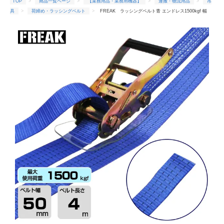
TOP
商品一覧ページ
【業務用品・業務用機器】
運搬・物流用品
吊
具
荷締め・ラッシングベルト
FREAK ラッシングベルト青 エンドレス1500kgf 幅
50mm×長さ4m (75069)