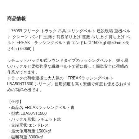
商品情報
｜75069 フリーク トラック 吊具 スリングベルト 建設現場 重機ベル
ト クレーン バンド 玉掛け 荷役吊り上げ 運搬 吊り上げ 持ち上げ ベ
ルト FREAK ラッシングベルト青 エンドレス1500kgf 幅50mm×長
さ4m (75069)｜
ラチェットバックル式ラウンドタイプのラッシングベルト、握り易
いバックルと柔軟強度な繊維ベルトで荷に優しく簡単安全に荷締め
作業ができます。
トラックの荷物運搬に大人気の「FREAKラッシングベルト
LBA50NT1500 シリーズ」使用頻度も高く安価で何度も使えるおすす
めの荷締め機です。
【仕様】
・商品名:FREAKラッシングベルト青
・型式:LBA50NT1500
・バックル形状:ラチェット式
・先端形状:エンドレス
・最大使用荷重:1500kgf
・破断荷重:3000kgf