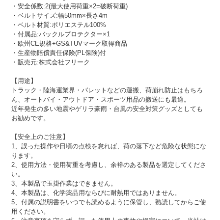
・安全係数:2(最大使用荷重×2=破断荷重)
・ベルトサイズ:幅50mm×長さ4m
・ベルト材質:ポリエステル100%
・付属品:バックルプロテクター×1
・欧州CE規格+GS&TUVマーク取得商品
・生産物賠償責任保険(PL保険)付
・販売元:株式会社フリーク
【用途】
トラック・陸海運業界・パレットなどの運搬、荷崩れ防止はもちろ
ん、オートバイ・アウトドア・スポーツ用品の搬送にも最適。
近年発生の多い地震やゲリラ豪雨・台風の安全対策グッズとしても
お勧めです。
【安全上のご注意】
1、誤った操作や日頃の点検を怠れば、荷の落下など危険な状態にな
ります。
2、使用方法・使用荷重を考慮し、余裕のある製品を選定してくださ
い。
3、本製品で玉掛作業はできません。
4、本製品は、化学薬品用ならびに耐熱用ではありません。
5、付属の説明書をいつでも読めるように保管し、熟読してからご使
用ください。