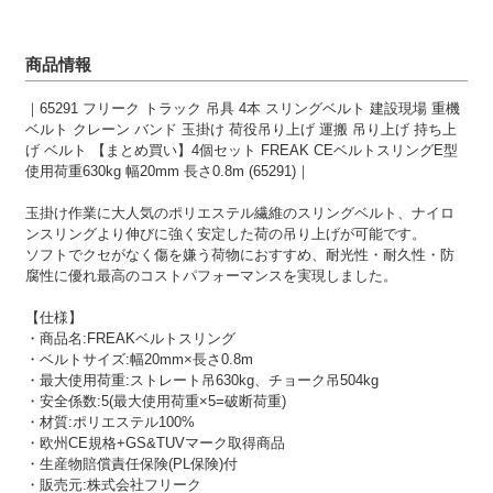
商品情報
｜65291 フリーク トラック 吊具 4本 スリングベルト 建設現場 重機
ベルト クレーン バンド 玉掛け 荷役吊り上げ 運搬 吊り上げ 持ち上
げ ベルト 【まとめ買い】4個セット FREAK CEベルトスリングE型
使用荷重630kg 幅20mm 長さ0.8m (65291)｜
玉掛け作業に大人気のポリエステル繊維のスリングベルト、ナイロ
ンスリングより伸びに強く安定した荷の吊り上げが可能です。
ソフトでクセがなく傷を嫌う荷物におすすめ、耐光性・耐久性・防
腐性に優れ最高のコストパフォーマンスを実現しました。
【仕様】
・商品名:FREAKベルトスリング
・ベルトサイズ:幅20mm×長さ0.8m
・最大使用荷重:ストレート吊630kg、チョーク吊504kg
・安全係数:5(最大使用荷重×5=破断荷重)
・材質:ポリエステル100%
・欧州CE規格+GS&TUVマーク取得商品
・生産物賠償責任保険(PL保険)付
・販売元:株式会社フリーク