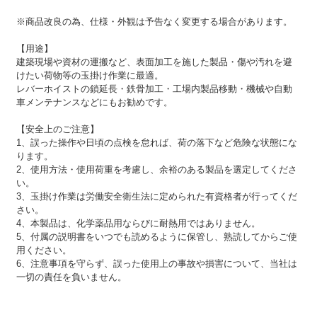
※商品改良の為、仕様・外観は予告なく変更する場合があります。
【用途】
建築現場や資材の運搬など、表面加工を施した製品・傷や汚れを避
けたい荷物等の玉掛け作業に最適。
レバーホイストの鎖延長・鉄骨加工・工場内製品移動・機械や自動
車メンテナンスなどにもお勧めです。
【安全上のご注意】
1、誤った操作や日頃の点検を怠れば、荷の落下など危険な状態にな
ります。
2、使用方法・使用荷重を考慮し、余裕のある製品を選定してくださ
い。
3、玉掛け作業は労働安全衛生法に定められた有資格者が行ってくだ
さい。
4、本製品は、化学薬品用ならびに耐熱用ではありません。
5、付属の説明書をいつでも読めるように保管し、熟読してからご使
用ください。
6、注意事項を守らず、誤った使用上の事故や損害について、当社は
一切の責任を負いません。