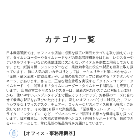
カテゴリ一覧
日本機器通販では、オフィスや店舗に必要な幅広い商品カテゴリを取り揃えていま
す。タイムレコーダーやタイムカードなどの勤怠管理機器をはじめ、レジスターや
デジタルサイネージなどの店舗運営に欠かせないアイテムを多数ご用意しておりま
す。また、紙折り機、シュレッダーなど、業務効率化に役立つ製品も豊富に取り扱
っています。 特に人気の高いカテゴリとしては、セキュリティ対策に欠かせない
「金庫・耐火金庫・防盗金庫」や、店舗の集客力アップに貢献する「デジタルサイ
ネージ」があります。さらに、正確な勤怠管理を実現する「タイムレコーダー・タ
イムカード」や、関連する「タイムレコーダー・タイムカード消耗品」も充実して
います。 店舗運営に不可欠なレジスターは、最新のPOSシステムに対応した製品
から、使いやすいシンプルタイプまで幅広くラインナップ。お客様のニーズに合わ
せて最適な製品をお選びいただけます。 新しいオフィスづくりに対応した、フレ
キシブルなオフィスデスク、チェアー、ロッカーなどのオフィス家具も幅広くご用
意しております。 その他にも様々な業務用品、「業務用シュレッダー」「ワード
ライタ」「レタツイン」など、ビジネスシーンで活躍する様々な機器を取り扱って
います。日本機器は、お客様の業務効率化とコスト削減をサポートする、信頼でき
るパートナーとして、常に最新の製品情報をお届けしています。
【オフィス・事務用機器】