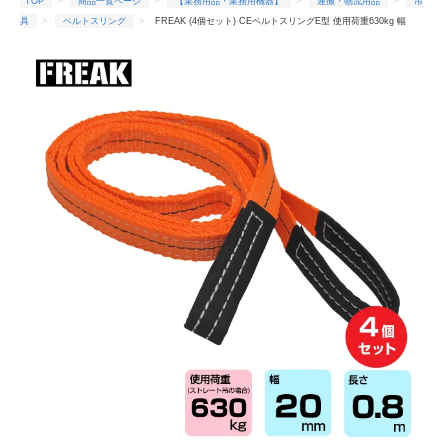
TOP
商品一覧ページ
【業務用品・業務用機器】
運搬・物流用品
吊
具
ベルトスリング
FREAK (4個セット) CEベルトスリングE型 使用荷重630kg 幅
20mm 長さ0.8m (65291)