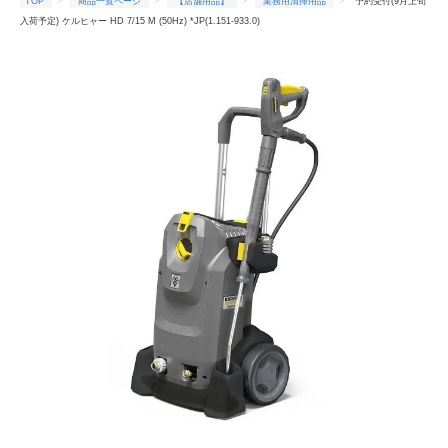
TOP
商品一覧ページ
【店舗用品】
業務用清掃用品
予約受付(9月上旬
入荷予定) ケルヒャー HD 7/15 M (50Hz) *JP(1.151-933.0)