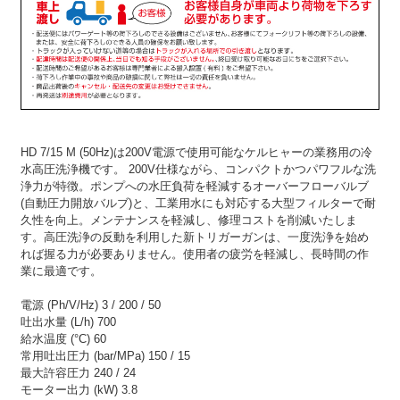
HD 7/15 M (50Hz)は200V電源で使用可能なケルヒャーの業務用の冷
水高圧洗浄機です。 200V仕様ながら、コンパクトかつパワフルな洗
浄力が特徴。ポンプへの水圧負荷を軽減するオーバーフローバルブ
(自動圧力開放バルブ)と、工業用水にも対応する大型フィルターで耐
久性を向上。メンテナンスを軽減し、修理コストを削減いたしま
す。高圧洗浄の反動を利用した新トリガーガンは、一度洗浄を始め
れば握る力が必要ありません。使用者の疲労を軽減し、長時間の作
業に最適です。
電源 (Ph/V/Hz) 3 / 200 / 50
吐出水量 (L/h) 700
給水温度 (°C) 60
常用吐出圧力 (bar/MPa) 150 / 15
最大許容圧力 240 / 24
モーター出力 (kW) 3.8