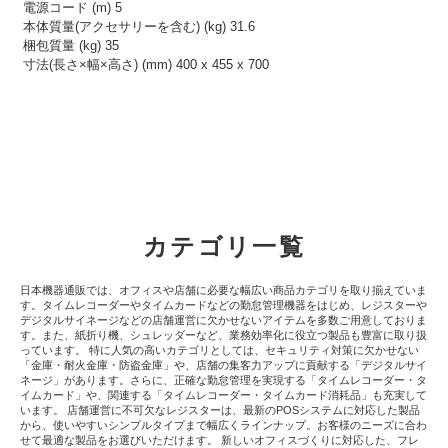
電源コード (m) 5
本体質量(アクセサリーを含む) (kg) 31.6
梱包質量 (kg) 35
寸法(長さ×幅×高さ) (mm) 400 x 455 x 700
カテゴリ一覧
日本機器通販では、オフィスや店舗に必要な幅広い商品カテゴリを取り揃えていま
す。タイムレコーダーやタイムカードなどの勤怠管理機器をはじめ、レジスターや
デジタルサイネージなどの店舗運営に欠かせないアイテムを多数ご用意しておりま
す。また、紙折り機、シュレッダーなど、業務効率化に役立つ製品も豊富に取り扱
っています。 特に人気の高いカテゴリとしては、セキュリティ対策に欠かせない
「金庫・耐火金庫・防盗金庫」や、店舗の集客力アップに貢献する「デジタルサイ
ネージ」があります。さらに、正確な勤怠管理を実現する「タイムレコーダー・タ
イムカード」や、関連する「タイムレコーダー・タイムカード消耗品」も充実して
います。 店舗運営に不可欠なレジスターは、最新のPOSシステムに対応した製品
から、使いやすいシンプルタイプまで幅広くラインナップ。お客様のニーズに合わ
せて最適な製品をお選びいただけます。 新しいオフィスづくりに対応した、フレ