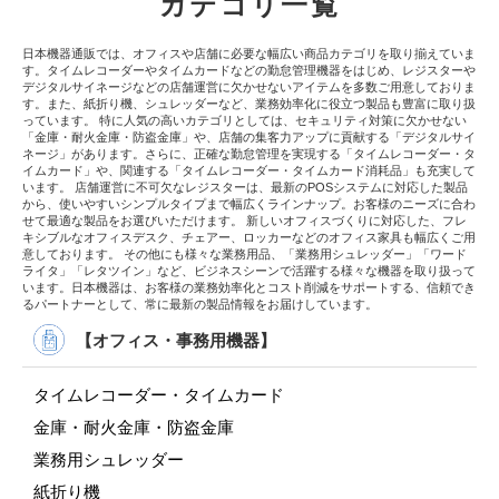
カテゴリ一覧
日本機器通販では、オフィスや店舗に必要な幅広い商品カテゴリを取り揃えていま
す。タイムレコーダーやタイムカードなどの勤怠管理機器をはじめ、レジスターや
デジタルサイネージなどの店舗運営に欠かせないアイテムを多数ご用意しておりま
す。また、紙折り機、シュレッダーなど、業務効率化に役立つ製品も豊富に取り扱
っています。 特に人気の高いカテゴリとしては、セキュリティ対策に欠かせない
「金庫・耐火金庫・防盗金庫」や、店舗の集客力アップに貢献する「デジタルサイ
ネージ」があります。さらに、正確な勤怠管理を実現する「タイムレコーダー・タ
イムカード」や、関連する「タイムレコーダー・タイムカード消耗品」も充実して
います。 店舗運営に不可欠なレジスターは、最新のPOSシステムに対応した製品
から、使いやすいシンプルタイプまで幅広くラインナップ。お客様のニーズに合わ
せて最適な製品をお選びいただけます。 新しいオフィスづくりに対応した、フレ
キシブルなオフィスデスク、チェアー、ロッカーなどのオフィス家具も幅広くご用
意しております。 その他にも様々な業務用品、「業務用シュレッダー」「ワード
ライタ」「レタツイン」など、ビジネスシーンで活躍する様々な機器を取り扱って
います。日本機器は、お客様の業務効率化とコスト削減をサポートする、信頼でき
るパートナーとして、常に最新の製品情報をお届けしています。
【オフィス・事務用機器】
タイムレコーダー・タイムカード
金庫・耐火金庫・防盗金庫
業務用シュレッダー
紙折り機