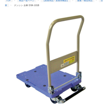
TOP
商品一覧ページ
【業務用品・業務用機器】
運搬・物流用品
台
車
ナンシン 台車 DSK-101B