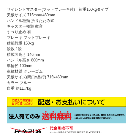
サイレントマスター(フットブレーキ付) 荷重150kgタイプ
天板サイズ 715mm×460mm
ハンドル種類 折りたたみ式
キャスター種類 微音
すべり止め 有
ブレーキ フットブレーキ
積載荷重 150kg
段数 1段
積載面高さ 146mm
ハンドル高さ 860mm
車輪径 100mm
車輪材質 グレーゴム
天板サイズ(間口x奥行) 715x460mm
カラー ブルー
自重 約11.7kg