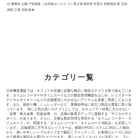
社 事務所 公園 戸別収集 ごみ収集ボックス ゴミ置き場 雨対策 外置き 防獣用品 駅 空港
病院 工場 店舗 飲食
カテゴリ一覧
日本機器通販では、オフィスや店舗に必要な幅広い商品カテゴリを取り揃えていま
す。タイムレコーダーやタイムカードなどの勤怠管理機器をはじめ、レジスターや
デジタルサイネージなどの店舗運営に欠かせないアイテムを多数ご用意しておりま
す。また、紙折り機、シュレッダーなど、業務効率化に役立つ製品も豊富に取り扱
っています。 特に人気の高いカテゴリとしては、セキュリティ対策に欠かせない
「金庫・耐火金庫・防盗金庫」や、店舗の集客力アップに貢献する「デジタルサイ
ネージ」があります。さらに、正確な勤怠管理を実現する「タイムレコーダー・タ
イムカード」や、関連する「タイムレコーダー・タイムカード消耗品」も充実して
います。 店舗運営に不可欠なレジスターは、最新のPOSシステムに対応した製品
から、使いやすいシンプルタイプまで幅広くラインナップ。お客様のニーズに合わ
せて最適な製品をお選びいただけます。 新しいオフィスづくりに対応した、フレ