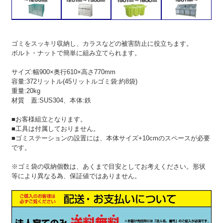
ゴミをスッキリ収納し、カラスなどの被害防止に役立ちます。
ボルト・ナットで簡単に組み立てられます。
サイズ:幅900×奥行610×高さ770mm
容量:372リットル(45リットルゴミ袋:約8袋)
重量:20kg
材質 蓋:SUS304、本体:鉄
■お客様組立となります。
■工具は付属しておりません。
■ゴミステーションの設置には、本体サイズ+10cmのスペースが必要
です。
※ゴミ袋の収納個数は、あくまで目安としてお考えください。形状
等により異なる為、保証値ではありません。