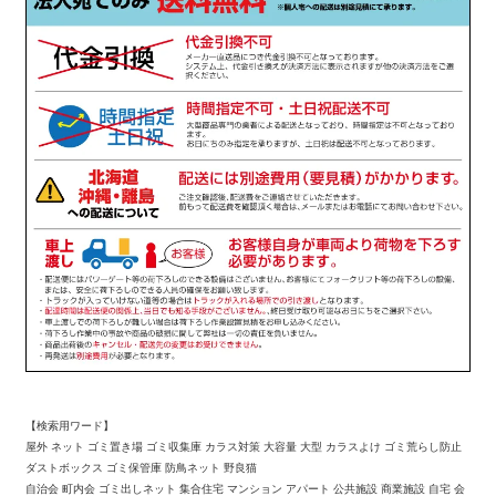
【検索用ワード】
屋外 ネット ゴミ置き場 ゴミ収集庫 カラス対策 大容量 大型 カラスよけ ゴミ荒らし防止
ダストボックス ゴミ保管庫 防鳥ネット 野良猫
自治会 町内会 ゴミ出しネット 集合住宅 マンション アパート 公共施設 商業施設 自宅 会