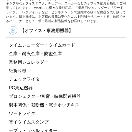
キシブルなオフィスデスク、チェアー、ロッカーなどのオフィス家具も幅広くご用
意しております。 その他にも様々な業務用品、「業務用シュレッダー」「ワード
ライタ」「レタツイン」など、ビジネスシーンで活躍する様々な機器を取り扱って
います。日本機器は、お客様の業務効率化とコスト削減をサポートする、信頼でき
るパートナーとして、常に最新の製品情報をお届けしています。
【オフィス・事務用機器】
タイムレコーダー・タイムカード
金庫・耐火金庫・防盗金庫
業務用シュレッダー
紙折り機
チェックライター
PC周辺機器
プロジェクター/音響・映像関連機器
製本関係・裁断機・電子ホッチキス
ワードライタ
電子タイムスタンプ
テプラ・ラベルライター