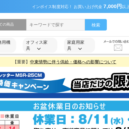
7,000円
インボイス制度対応！ お買い上げ代金
以
検索
務用機
オフィス家
家庭用家
具
具
【重要】
中東情勢に伴う供給・価格への影響について