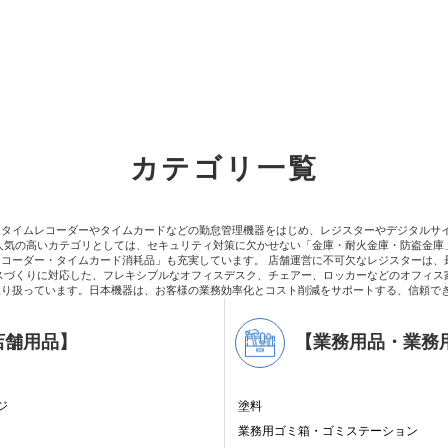
カテゴリ一覧
。タイムレコーダーやタイムカードなどの勤怠管理機器をはじめ、レジスターやデジタルサ
人気の高いカテゴリとしては、セキュリティ対策に欠かせない「金庫・耐火金庫・防盗金庫
コーダー・タイムカード消耗品」も充実しています。 店舗運営に不可欠なレジスターは、
スづくりに対応した、フレキシブルなオフィスデスク、チェアー、ロッカーなどのオフィス
取り扱っています。日本機器は、お客様の業務効率化とコスト削減をサポートする、信頼で
店舗用品】
【業務用品・業務
ジ
塗料
業務用ゴミ箱・ゴミステーション