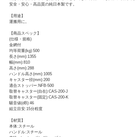
安全・安心・高品質の純日本製です。
【用途】
運搬用に。
【商品スペック】
(仕様・規格)
金網付
均等荷重(kg):500
長さ(mm):1355
幅(mm):810
高さ(mm):288
ハンドル高さ(mm):1005
キャスター径(mm):200
適合ストッパー:NFB-500
取替キャスター(自在):CAS-200-J
取替キャスター(固定):CAS-200-K
騒音値(dB):46
組立目安:15分程度
【材質】
本体:スチール
ハンドル:スチール