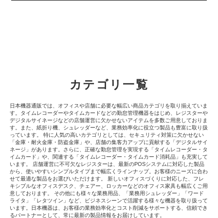
カテゴリ一覧
日本機器通販では、オフィスや店舗に必要な幅広い商品カテゴリを取り揃えていま
す。タイムレコーダーやタイムカードなどの勤怠管理機器をはじめ、レジスターや
デジタルサイネージなどの店舗運営に欠かせないアイテムを多数ご用意しておりま
す。また、紙折り機、シュレッダーなど、業務効率化に役立つ製品も豊富に取り扱
っています。 特に人気の高いカテゴリとしては、セキュリティ対策に欠かせない
「金庫・耐火金庫・防盗金庫」や、店舗の集客力アップに貢献する「デジタルサイ
ネージ」があります。さらに、正確な勤怠管理を実現する「タイムレコーダー・タ
イムカード」や、関連する「タイムレコーダー・タイムカード消耗品」も充実して
います。 店舗運営に不可欠なレジスターは、最新のPOSシステムに対応した製品
から、使いやすいシンプルタイプまで幅広くラインナップ。お客様のニーズに合わ
せて最適な製品をお選びいただけます。 新しいオフィスづくりに対応した、フレ
キシブルなオフィスデスク、チェアー、ロッカーなどのオフィス家具も幅広くご用
意しております。 その他にも様々な業務用品、「業務用シュレッダー」「ワード
ライタ」「レタツイン」など、ビジネスシーンで活躍する様々な機器を取り扱って
います。日本機器は、お客様の業務効率化とコスト削減をサポートする、信頼でき
るパートナーとして、常に最新の製品情報をお届けしています。