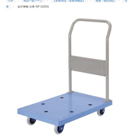
TOP
商品一覧ページ
【業務用品・業務用機器】
運搬・物流用品
台
車
金沢車輌 台車 NP-102GS