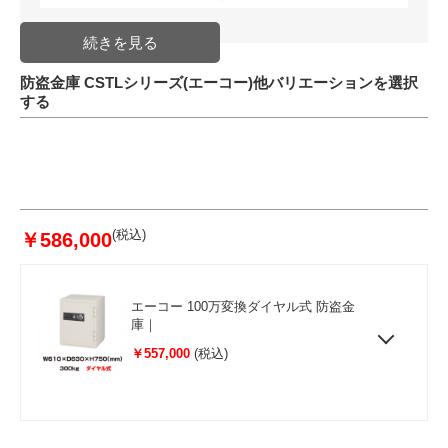
装備
取扱説明書
棚板1枚
鍵付引出し1個
(W362xD280xH120(mm))
防盗金庫 CSTLシリーズ(エーコー)他バリエーションを選択
鍵2本
する
性能
JIS 2時間耐火試験合格品
耐工具30分防盗試験合格品(TL-30)
コメント
耐火性能に加え、バールや電動ド
リルなどによる工具の破壊に耐え
る
万全の安全性を備えた強力な「防
盗金庫」
(税込)
￥586,000
配送方法
金庫設置見積もり
発送日目安
納期確認必要商品(取り寄せ・受注
生産等)
JAN
エーコー 100万変換ダイヤル式 防盗金
4942988651231
庫｜
￥557,000
(税込)