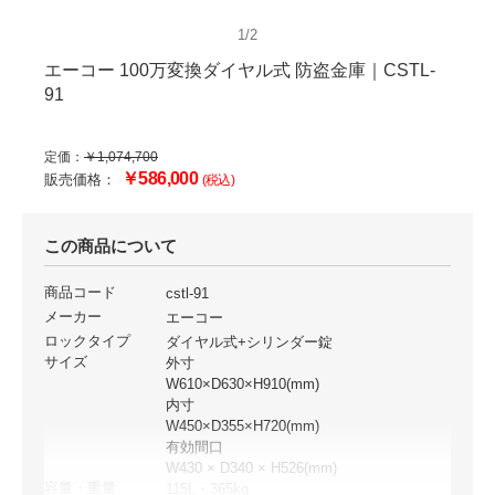
1/2
エーコー 100万変換ダイヤル式 防盗金庫｜CSTL-
91
定価：
￥1,074,700
￥586,000
販売価格：
(税込)
この商品について
商品コード
cstl-91
メーカー
エーコー
ロックタイプ
ダイヤル式+シリンダー錠
サイズ
外寸
W610×D630×H910(mm)
内寸
W450×D355×H720(mm)
有効間口
W430 × D340 × H526(mm)
容量・重量
115L・365kg