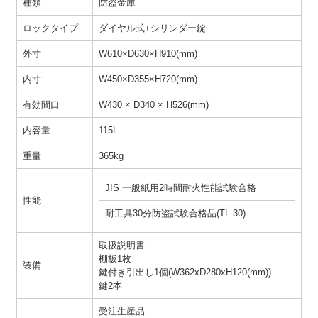
種類
防盗金庫
ロックタイプ
ダイヤル式+シリンダー錠
外寸
W610×D630×H910(mm)
内寸
W450×D355×H720(mm)
有効間口
W430 × D340 × H526(mm)
内容量
115L
重量
365kg
JIS 一般紙用2時間耐火性能試験合格
性能
耐工具30分防盗試験合格品(TL-30)
取扱説明書
棚板1枚
装備
鍵付き引出し1個(W362xD280xH120(mm))
鍵2本
受注生産品