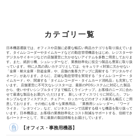
カテゴリ一覧
日本機器通販では、オフィスや店舗に必要な幅広い商品カテゴリを取り揃えていま
す。タイムレコーダーやタイムカードなどの勤怠管理機器をはじめ、レジスターや
デジタルサイネージなどの店舗運営に欠かせないアイテムを多数ご用意しておりま
す。また、紙折り機、シュレッダーなど、業務効率化に役立つ製品も豊富に取り扱
っています。 特に人気の高いカテゴリとしては、セキュリティ対策に欠かせない
「金庫・耐火金庫・防盗金庫」や、店舗の集客力アップに貢献する「デジタルサイ
ネージ」があります。さらに、正確な勤怠管理を実現する「タイムレコーダー・タ
イムカード」や、関連する「タイムレコーダー・タイムカード消耗品」も充実して
います。 店舗運営に不可欠なレジスターは、最新のPOSシステムに対応した製品
から、使いやすいシンプルタイプまで幅広くラインナップ。お客様のニーズに合わ
せて最適な製品をお選びいただけます。 新しいオフィスづくりに対応した、フレ
キシブルなオフィスデスク、チェアー、ロッカーなどのオフィス家具も幅広くご用
意しております。 その他にも様々な業務用品、「業務用シュレッダー」「ワード
ライタ」「レタツイン」など、ビジネスシーンで活躍する様々な機器を取り扱って
います。日本機器は、お客様の業務効率化とコスト削減をサポートする、信頼でき
るパートナーとして、常に最新の製品情報をお届けしています。
【オフィス・事務用機器】