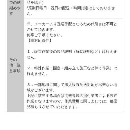
での納
品を除く）
期めや
*原則日曜日・祝日の配送・時間指定はしておりませ
す
ん。
※、メーカーより直送手配となるため代引きは不可と
させて頂きます。
何卒ご了承ください。
【非対応条件】
１．設置作業後の製品説明（解錠説明など）は行えま
せん。
その
他・注
２．特殊作業（固定・組み立て施工など伴う作業）は
意事項
行えません。
３．一部地域に関して搬入設置配送対応が出来ない地
域がございます。
上記に該当する場合は従来専属の据付業者による設置
作業となりますので、作業費用に関しましては、都度
見積もりさせていただきます。