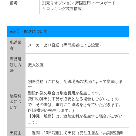
備考
別売りオプション 床固定用 ベースボード
リロッキング装置搭載
■設置・配送について
配送業
メーカーより直送（専門業者による設置）
者
商品引
渡し方
搬入設置
法
別途見積（ご住所、配送場所の状況によって変動しま
す）
階段作業の場合は別途費用が発生します。
配送料
費用の算出に下見が必要となる場合もございますの
金につ
で、その際は、事前にご連絡をさせていただきます。
いて
(別途費用が発生します。)
【沖縄・離島】は、追加送料が発生する場合がござい
ます。
出荷ま
１週間～10日程度にて出荷（受注生産品・納期確認商