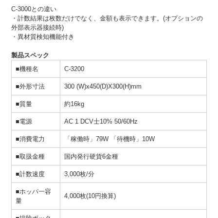
C-3000との違い
・計数結果は枚数だけでなく、金額も表示できます。(オプションの
外部表示器接続時)
・異材質検知機能付き
製品スペック
■機種名
C-3200
■外形寸法
300 (W)x450(D)X300(H)mm
■質量
約16kg
■電源
AC 1 DCV士10% 50/60Hz
■消費電力
「稼働時」79W 「待機時」10W
■取扱金種
国内発行硬貨6金種
■計数速度
3,000枚/分
■ホッパ一容
4,000枚(10円換算)
量