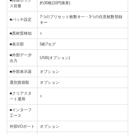
■排除ボック
約30枚(10円換算)
ス容量
7つのプリセット枚数キ一・3つの任意枚数登録
■バッチ設定
キー
■異材質検知
○
■表示部
5桁7セグ
■外部デ一夕
USB(オプション)
出力
■外部表示器
オプション
選別貨袋取
オプション
■クリアスタ
○
一ト運用
■インタ一フ
工ース
外部I/Oポ一ト
オプション