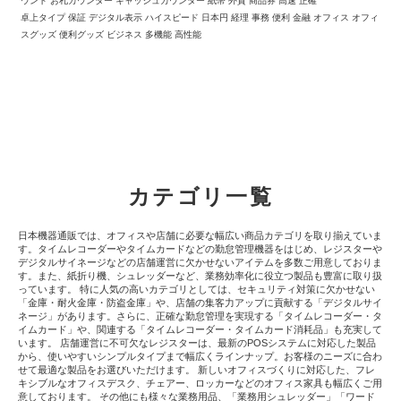
ウント お札カウンター キャッシュカウンター 紙幣 外貨 商品券 高速 正確
卓上タイプ 保証 デジタル表示 ハイスピード 日本円 経理 事務 便利 金融 オフィス オフィ
スグッズ 便利グッズ ビジネス 多機能 高性能
カテゴリ一覧
日本機器通販では、オフィスや店舗に必要な幅広い商品カテゴリを取り揃えていま
す。タイムレコーダーやタイムカードなどの勤怠管理機器をはじめ、レジスターや
デジタルサイネージなどの店舗運営に欠かせないアイテムを多数ご用意しておりま
す。また、紙折り機、シュレッダーなど、業務効率化に役立つ製品も豊富に取り扱
っています。 特に人気の高いカテゴリとしては、セキュリティ対策に欠かせない
「金庫・耐火金庫・防盗金庫」や、店舗の集客力アップに貢献する「デジタルサイ
ネージ」があります。さらに、正確な勤怠管理を実現する「タイムレコーダー・タ
イムカード」や、関連する「タイムレコーダー・タイムカード消耗品」も充実して
います。 店舗運営に不可欠なレジスターは、最新のPOSシステムに対応した製品
から、使いやすいシンプルタイプまで幅広くラインナップ。お客様のニーズに合わ
せて最適な製品をお選びいただけます。 新しいオフィスづくりに対応した、フレ
キシブルなオフィスデスク、チェアー、ロッカーなどのオフィス家具も幅広くご用
意しております。 その他にも様々な業務用品、「業務用シュレッダー」「ワード