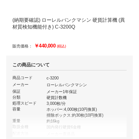
(納期要確認) ローレルバンクマシン 硬貨計算機 (異
材質検知機能付き) C-3200Q
￥440,000
販売価格：
(税込)
この商品について
商品コード
c-3200
メーカー
ローレルバンクマシン
保証
メーカー1年保証
分類
硬貨計数機
処理スピード
3,000枚/分
容量
ホッパー:4,000枚(10円換算)
排除ボックス:約30枚(10円換算)
重量
約16kg
取扱金種
国内発行硬貨6金種
配送方法
メーカー直送品