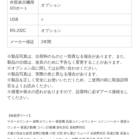
外部表示機用
オプション
I/Oポート
USB
○
RS-232C
オプション
メーカー保証
1年間
※製品写真は、出荷時のものと一部異なる場合があります。また、
製品の仕様は、改良のために予告なく変更することがあります。
※オプション品に関してはお問い合わせください。
※製品写真は、実際の色と異なる場合があります。
※製品を正しく安全にお使いいただくため、こ使用の前に取扱説明
言をよくお読みください。
※感電や発火の恐れがありますので、設置時に必ずアース接統をし
てください。
【検索用ワード】
マネーカウンター 紙幣カウンター 硬貨機 高速コインカウンター コインソーター 硬貨カ
ウンター 硬貨計数機 コイン計数機 新札対応 新紙幣対応
大量の現金を処理 紙幣計数機 小型 大型 持ち運び スムーズ 全紙幣対応 高速計数 高速カ