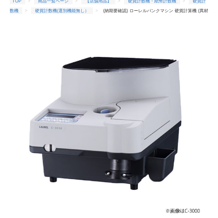
TOP
商品一覧ページ
【店舗用品】
硬貨計数機・紙幣計数機
硬貨計
数機
硬貨計数機(選別機能無し）
(納期要確認) ローレルバンクマシン 硬貨計算機 (異材
質検知機能付き) C-3200Q