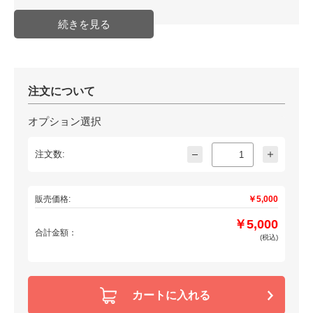
の場合などは前もってご連絡お願
い致します。
※他の設定を同時にお申し込み頂
いた場合、付属SDカードは合計1
枚となります。
配送方法
通常商品
発送日目安
納期確認必要商品(取り寄せ・受注
注文について
生産等)
JAN
オプション選択
注文数:
販売価格:
￥5,000
￥5,000
合計金額：
(税込)
カートに入れる