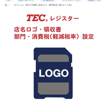
TOP
商品一覧ページ
【店舗用品】
レジスター・レジ
関連品・その
他
オプション【FS-770用】店名ロゴ・部門設定 (SDカード付)