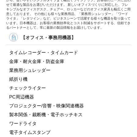
から、使いやすいシンプルタイプまで幅広くラインナップ。お客様のニーズに合わ
せて最適な製品をお選びいただけます。 新しいオフィスづくりに対応した、フレ
キシブルなオフィスデスク、チェアー、ロッカーなどのオフィス家具も幅広くご用
意しております。 その他にも様々な業務用品、「業務用シュレッダー」「ワード
ライタ」「レタツイン」など、ビジネスシーンで活躍する様々な機器を取り扱って
います。日本機器は、お客様の業務効率化とコスト削減をサポートする、信頼でき
るパートナーとして、常に最新の製品情報をお届けしています。
【オフィス・事務用機器】
タイムレコーダー・タイムカード
金庫・耐火金庫・防盗金庫
業務用シュレッダー
紙折り機
チェックライター
PC周辺機器
プロジェクター/音響・映像関連機器
製本関係・裁断機・電子ホッチキス
ワードライタ
電子タイムスタンプ