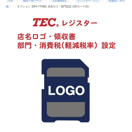
TOP
商品一覧ページ
【店舗用品】
レジスター・レジ
関連品・その
他
オプション【MA-770用】店名ロゴ・部門設定 (SDカード付)