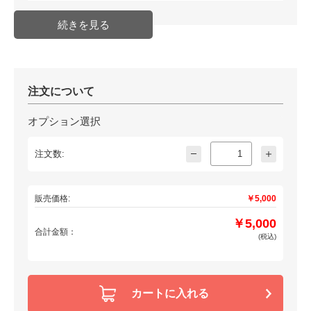
の場合などは前もってご連絡お願
い致します。
※他の設定を同時にお申し込み頂
いた場合、付属SDカードは合計1
枚となります。
配送方法
通常商品
発送日目安
納期確認必要商品(取り寄せ・受注
注文について
生産等)
JAN
オプション選択
注文数:
販売価格:
￥5,000
￥5,000
合計金額：
(税込)
カートに入れる