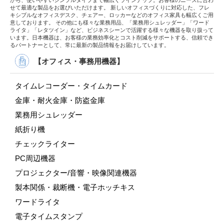
から、使いやすいシンプルタイプまで幅広くラインナップ。お客様のニーズに合わ
せて最適な製品をお選びいただけます。 新しいオフィスづくりに対応した、フレ
キシブルなオフィスデスク、チェアー、ロッカーなどのオフィス家具も幅広くご用
意しております。 その他にも様々な業務用品、「業務用シュレッダー」「ワード
ライタ」「レタツイン」など、ビジネスシーンで活躍する様々な機器を取り扱って
います。日本機器は、お客様の業務効率化とコスト削減をサポートする、信頼でき
るパートナーとして、常に最新の製品情報をお届けしています。
【オフィス・事務用機器】
タイムレコーダー・タイムカード
金庫・耐火金庫・防盗金庫
業務用シュレッダー
紙折り機
チェックライター
PC周辺機器
プロジェクター/音響・映像関連機器
製本関係・裁断機・電子ホッチキス
ワードライタ
電子タイムスタンプ