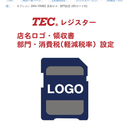
TOP
商品一覧ページ
【店舗用品】
レジスター・レジ
関連品・その
他
オプション【MA-700用】店名ロゴ・部門設定 (SDカード付)