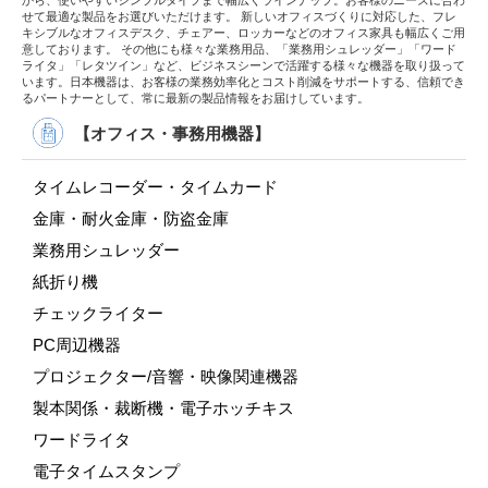
から、使いやすいシンプルタイプまで幅広くラインナップ。お客様のニーズに合わ
せて最適な製品をお選びいただけます。 新しいオフィスづくりに対応した、フレ
キシブルなオフィスデスク、チェアー、ロッカーなどのオフィス家具も幅広くご用
意しております。 その他にも様々な業務用品、「業務用シュレッダー」「ワード
ライタ」「レタツイン」など、ビジネスシーンで活躍する様々な機器を取り扱って
います。日本機器は、お客様の業務効率化とコスト削減をサポートする、信頼でき
るパートナーとして、常に最新の製品情報をお届けしています。
【オフィス・事務用機器】
タイムレコーダー・タイムカード
金庫・耐火金庫・防盗金庫
業務用シュレッダー
紙折り機
チェックライター
PC周辺機器
プロジェクター/音響・映像関連機器
製本関係・裁断機・電子ホッチキス
ワードライタ
電子タイムスタンプ