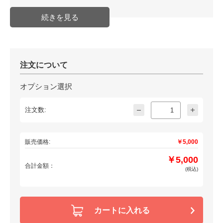
の場合などは前もってご連絡お願
い致します。
※他の設定を同時にお申し込み頂
いた場合、付属SDカードは合計1
枚となります。
配送方法
通常商品
発送日目安
納期確認必要商品(取り寄せ・受注
注文について
生産等)
JAN
オプション選択
注文数:
販売価格:
￥5,000
￥5,000
合計金額：
(税込)
カートに入れる