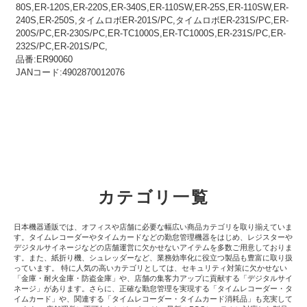
80S,ER-120S,ER-220S,ER-340S,ER-110SW,ER-25S,ER-110SW,ER-
240S,ER-250S,タイムロボER-201S/PC,タイムロボER-231S/PC,ER-
200S/PC,ER-230S/PC,ER-TC1000S,ER-TC1000S,ER-231S/PC,ER-
232S/PC,ER-201S/PC,
品番:ER90060
JANコード:4902870012076
カテゴリ一覧
日本機器通販では、オフィスや店舗に必要な幅広い商品カテゴリを取り揃えていま
す。タイムレコーダーやタイムカードなどの勤怠管理機器をはじめ、レジスターや
デジタルサイネージなどの店舗運営に欠かせないアイテムを多数ご用意しておりま
す。また、紙折り機、シュレッダーなど、業務効率化に役立つ製品も豊富に取り扱
っています。 特に人気の高いカテゴリとしては、セキュリティ対策に欠かせない
「金庫・耐火金庫・防盗金庫」や、店舗の集客力アップに貢献する「デジタルサイ
ネージ」があります。さらに、正確な勤怠管理を実現する「タイムレコーダー・タ
イムカード」や、関連する「タイムレコーダー・タイムカード消耗品」も充実して