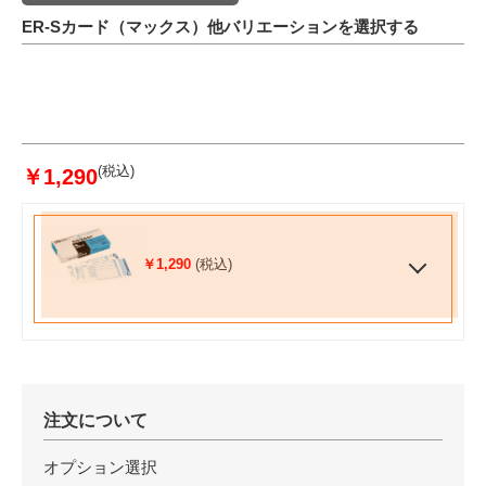
イムロボER-231S/PC,ER-
ER-Sカード（マックス）他バリエーションを選択する
200S/PC,ER-230S/PC,ER-
TC1000S,ER-TC1000S,ER-
231S/PC,ER-232S/PC,ER-
201S/PC,
品番:ER90060
JANコード:4902870012076
100枚/箱
(税込)
￥1,290
配送方法
通常商品
発送日目安
3～5営業日後出荷
JAN
￥1,290
(税込)
注文について
オプション選択