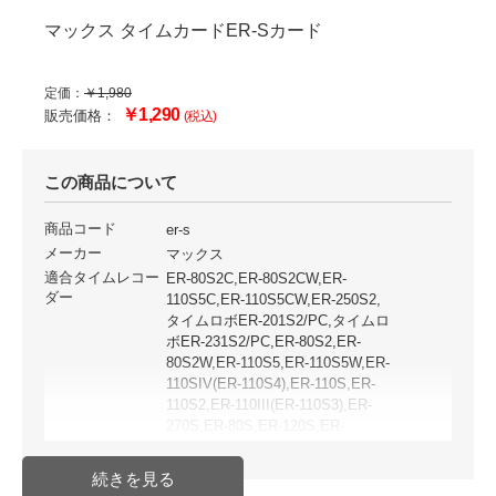
マックス タイムカードER-Sカード
定価：
￥1,980
￥1,290
販売価格：
(税込)
この商品について
商品コード
er-s
メーカー
マックス
適合タイムレコー
ER-80S2C,ER-80S2CW,ER-
ダー
110S5C,ER-110S5CW,ER-250S2,
タイムロボER-201S2/PC,タイムロ
ボER-231S2/PC,ER-80S2,ER-
80S2W,ER-110S5,ER-110S5W,ER-
110SIV(ER-110S4),ER-110S,ER-
110S2,ER-110III(ER-110S3),ER-
270S,ER-80S,ER-120S,ER-
220S,ER-340S,ER-110SW,ER-
25S,ER-110SW,ER-240S,ER-
250S,タイムロボER-201S/PC,タ