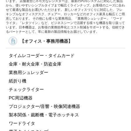
います。 店舗運営に不可欠なレジスターは、最新のPOSシステムに対応した製品
から、使いやすいシンプルタイプまで幅広くラインナップ。お客様のニーズに合わ
せて最適な製品をお選びいただけます。 新しいオフィスづくりに対応した、フレ
キシブルなオフィスデスク、チェアー、ロッカーなどのオフィス家具も幅広くご用
意しております。 その他にも様々な業務用品、「業務用シュレッダー」「ワード
ライタ」「レタツイン」など、ビジネスシーンで活躍する様々な機器を取り扱って
います。日本機器は、お客様の業務効率化とコスト削減をサポートする、信頼でき
るパートナーとして、常に最新の製品情報をお届けしています。
【オフィス・事務用機器】
タイムレコーダー・タイムカード
金庫・耐火金庫・防盗金庫
業務用シュレッダー
紙折り機
チェックライター
PC周辺機器
プロジェクター/音響・映像関連機器
製本関係・裁断機・電子ホッチキス
ワードライタ