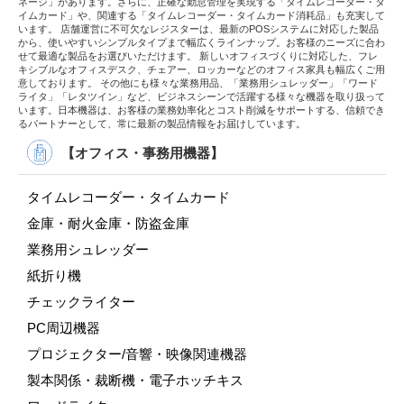
ネージ」があります。さらに、正確な勤怠管理を実現する「タイムレコーダー・タ
イムカード」や、関連する「タイムレコーダー・タイムカード消耗品」も充実して
います。 店舗運営に不可欠なレジスターは、最新のPOSシステムに対応した製品
から、使いやすいシンプルタイプまで幅広くラインナップ。お客様のニーズに合わ
せて最適な製品をお選びいただけます。 新しいオフィスづくりに対応した、フレ
キシブルなオフィスデスク、チェアー、ロッカーなどのオフィス家具も幅広くご用
意しております。 その他にも様々な業務用品、「業務用シュレッダー」「ワード
ライタ」「レタツイン」など、ビジネスシーンで活躍する様々な機器を取り扱って
います。日本機器は、お客様の業務効率化とコスト削減をサポートする、信頼でき
るパートナーとして、常に最新の製品情報をお届けしています。
【オフィス・事務用機器】
タイムレコーダー・タイムカード
金庫・耐火金庫・防盗金庫
業務用シュレッダー
紙折り機
チェックライター
PC周辺機器
プロジェクター/音響・映像関連機器
製本関係・裁断機・電子ホッチキス