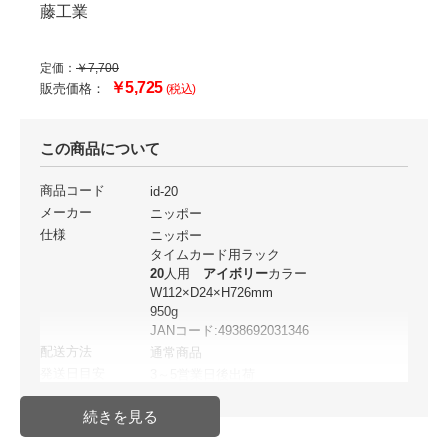
藤工業
定価：
￥7,700
￥5,725
販売価格：
(税込)
この商品について
商品コード
id-20
メーカー
ニッポー
仕様
ニッポー
タイムカード用ラック
20
人用
アイボリー
カラー
W112×D24×H726mm
950g
JANコード:4938692031346
配送方法
通常商品
発送日目安
3～5営業日後出荷
JAN