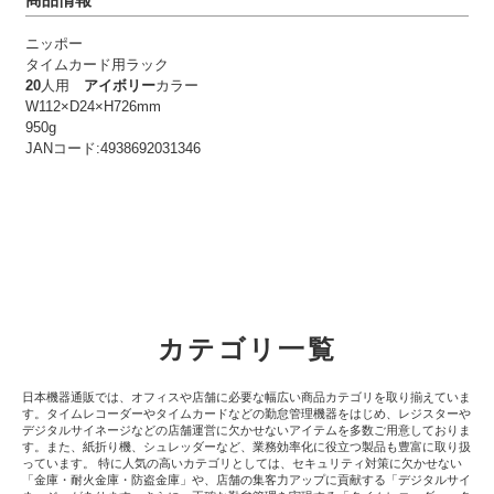
ニッポー
タイムカード用ラック
20
人用
アイボリー
カラー
W112×D24×H726mm
950g
JANコード:4938692031346
カテゴリ一覧
日本機器通販では、オフィスや店舗に必要な幅広い商品カテゴリを取り揃えていま
す。タイムレコーダーやタイムカードなどの勤怠管理機器をはじめ、レジスターや
デジタルサイネージなどの店舗運営に欠かせないアイテムを多数ご用意しておりま
す。また、紙折り機、シュレッダーなど、業務効率化に役立つ製品も豊富に取り扱
っています。 特に人気の高いカテゴリとしては、セキュリティ対策に欠かせない
「金庫・耐火金庫・防盗金庫」や、店舗の集客力アップに貢献する「デジタルサイ